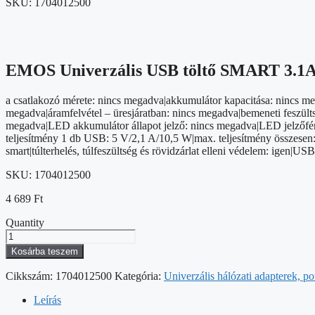
SKU:
1704012500
EMOS Univerzális USB töltő SMART 3.1
a csatlakozó mérete: nincs megadva|akkumulátor kapacitása: nincs me
megadva|áramfelvétel – üresjáratban: nincs megadva|bemeneti feszülts
megadva|LED akkumulátor állapot jelző: nincs megadva|LED jelzőfény
teljesítmény 1 db USB: 5 V/2,1 A/10,5 W|max. teljesítmény összesen: 
smart|túlterhelés, túlfeszültség és rövidzárlat elleni védelem: igen|U
SKU:
1704012500
4 689
Ft
Quantity
EMOS
Univerzális
Kosárba teszem
USB
töltő
Cikkszám:
1704012500
Kategória:
Univerzális hálózati adapterek, p
SMART
3.1A
Leírás
(18W)