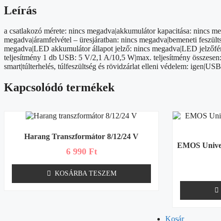
mennyiség
Leírás
a csatlakozó mérete: nincs megadva|akkumulátor kapacitása: nincs me
megadva|áramfelvétel – üresjáratban: nincs megadva|bemeneti feszülts
megadva|LED akkumulátor állapot jelző: nincs megadva|LED jelzőfény
teljesítmény 1 db USB: 5 V/2,1 A/10,5 W|max. teljesítmény összesen: 
smart|túlterhelés, túlfeszültség és rövidzárlat elleni védelem: igen|U
Kapcsolódó termékek
Harang Transzformátor 8/12/24 V
EMOS Univer
6 990
Ft
KOSÁRBA TESZEM
Kosár