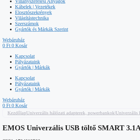
Villanyszerelési Anyagok
Kábelek | Vezetékek
Elosztószekrények
Világítástechnika
Szerszámok
Gyártók és Márkák Szerint
Webáruház
0
Ft
0
Kosár
Kapcsolat
Pályázataink
Gyártók | Márkák
Kapcsolat
Pályázataink
Gyártók | Márkák
Webáruház
0
Ft
0
Kosár
Kezdőlap
Univerzális hálózati adapterek, powerbankok|Univerzális 
EMOS Univerzális USB töltő SMART 3.1