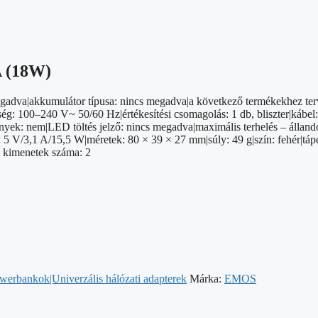
A (18W)
gadva|akkumulátor típusa: nincs megadva|a következő termékekhez terv
ég: 100–240 V~ 50/60 Hz|értékesítési csomagolás: 1 db, bliszter|kábel
ek: nem|LED töltés jelző: nincs megadva|maximális terhelés – álland
5 V/3,1 A/15,5 W|méretek: 80 × 39 × 27 mm|súly: 49 g|szín: fehér|tápe
SB kimenetek száma: 2
owerbankok|Univerzális hálózati adapterek
Márka:
EMOS