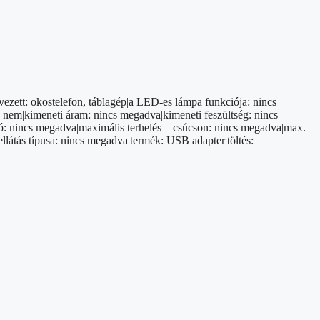
ezett: okostelefon, táblagép|a LED-es lámpa funkciója: nincs
: nem|kimeneti áram: nincs megadva|kimeneti feszültség: nincs
ó: nincs megadva|maximális terhelés – csúcson: nincs megadva|max.
llátás típusa: nincs megadva|termék: USB adapter|töltés: