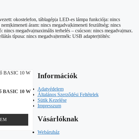
ezett: okostelefon, táblagép|a LED-es lámpa funkciója: nincs
: nem|kimeneti áram: nincs megadva|kimeneti feszültség: nincs
ó: nincs megadva|maximális terhelés – csúcson: nincs megadva|max.
llátás típusa: nincs megadva|termék: USB adapter|töltés:
Információk
Adatvédelem
tő BASIC 10 W
Általános Szerződési Feltételek
Sütik Kezelése
Impresszum
Vásárlóknak
ZEM
Webáruház