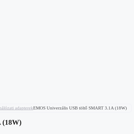
hálózati adapterek
EMOS Univerzális USB töltő SMART 3.1A (18W)
A (18W)