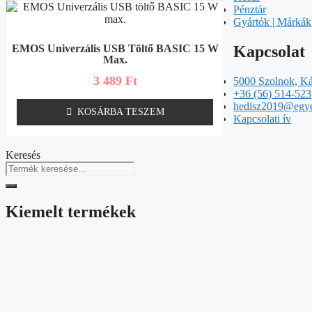
Pénztár
Gyártók | Márkák
Kapcsolat
EMOS Univerzális USB Töltő BASIC 15 W
Max.
3 489
Ft
5000 Szolnok, Ká
+36 (56) 514-523
hedisz2019@egy
KOSÁRBA TESZEM
Kapcsolati ív
Keresés
Kiemelt termékek