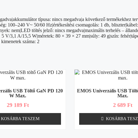
gadva|akkumulátor típusa: nincs megadva|a következő termékekhez terv
ég: 100–240 V~ 50/60 Hz|értékesítési csomagolás: 1 db, bliszter|kábel
ek: nem|LED töltés jelző: nincs megadva|maximális terhelés – álland
5 V/3,1 A/15,5 W|méretek: 80 × 39 × 27 mm|súly: 49 g|szín: fehér|tápe
SB kimenetek száma: 2
zális USB Töltő GaN PD 120
EMOS Univerzális USB Töl
W Max.
Max.
29 189
Ft
2 689
Ft
KOSÁRBA TESZEM
KOSÁRBA TES