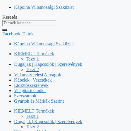
Kilépés
Kápolna Villamossági Szaküzlet
a
Keresés
tartalomba
Facebook
Tiktok
Kápolna Villamossági Szaküzlet
KIEMELT Termékek
Teszt 1
Dugaljak | Kapcsolók | Szerelvények
Teszt 2
Villanyszerelési Anyagok
Kábelek | Vezetékek
Elosztószekrények
Világítástechnika
Szerszámok
Gyártók és Márkák Szerint
KIEMELT Termékek
Teszt 1
Dugaljak | Kapcsolók | Szerelvények
Teszt 2