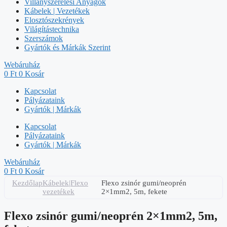
Villanyszerelési Anyagok
Kábelek | Vezetékek
Elosztószekrények
Világítástechnika
Szerszámok
Gyártók és Márkák Szerint
Webáruház
0
Ft
0
Kosár
Kapcsolat
Pályázataink
Gyártók | Márkák
Kapcsolat
Pályázataink
Gyártók | Márkák
Webáruház
0
Ft
0
Kosár
Kezdőlap
Kábelek|Flexo
Flexo zsinór gumi/neoprén
vezetékek
2×1mm2, 5m, fekete
Flexo zsinór gumi/neoprén 2×1mm2, 5m,