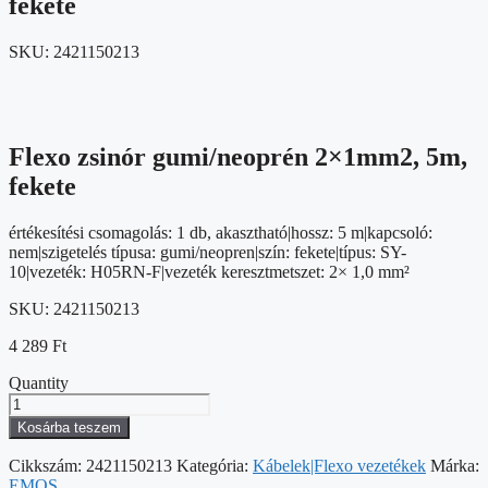
fekete
SKU:
2421150213
Flexo zsinór gumi/neoprén 2×1mm2, 5m,
fekete
értékesítési csomagolás: 1 db, akasztható|hossz: 5 m|kapcsoló:
nem|szigetelés típusa: gumi/neopren|szín: fekete|típus: SY-
10|vezeték: H05RN-F|vezeték keresztmetszet: 2× 1,0 mm²
SKU:
2421150213
4 289
Ft
Quantity
Flexo
zsinór
Kosárba teszem
gumi/neoprén
2×1mm2,
Cikkszám:
2421150213
Kategória:
Kábelek|Flexo vezetékek
Márka:
5m,
EMOS