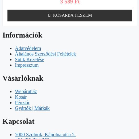
3 589
Ft
KOSÁRBA TESZEM
Információk
Adatvédelem
Általános Szerződési Feltételek
Sütik Kezelése
Impresszum
Vásárlóknak
Webáruház
Kosár
Pénztár
Gyártók | Márkák
Kapcsolat
5000 Szolnok, Kápolna utca 5.