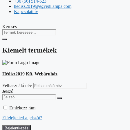
+36 (56) 514-523
hedisz2019@egyedilampa.com
Kapcsolati ív
Keresés
Kiemelt termékek
Hédisz2019 Kft. Webáruház
Felhasználó név
Jelszó
Emlékezz rám
Elfelejtetted a jelszót?