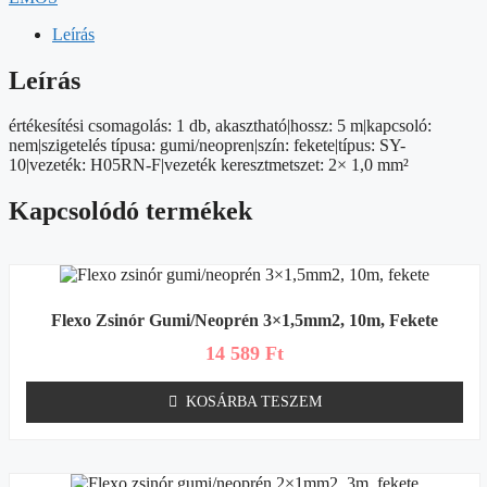
fekete
mennyiség
Leírás
Leírás
értékesítési csomagolás: 1 db, akasztható|hossz: 5 m|kapcsoló:
nem|szigetelés típusa: gumi/neopren|szín: fekete|típus: SY-
10|vezeték: H05RN-F|vezeték keresztmetszet: 2× 1,0 mm²
Kapcsolódó termékek
Flexo Zsinór Gumi/neoprén 3×1,5mm2, 10m, Fekete
14 589
Ft
KOSÁRBA TESZEM