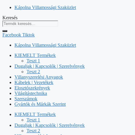
Kilépés
Kápolna Villamossági Szaküzlet
a
Keresés
tartalomba
Facebook
Tiktok
Kápolna Villamossági Szaküzlet
KIEMELT Termékek
Teszt 1
Dugaljak | Kapcsolók | Szerelvények
Teszt 2
Villanyszerelési Anyagok
Kábelek | Vezetékek
Elosztószekrények
Világítástechnika
Szerszámok
Gyártók és Márkák Szerint
KIEMELT Termékek
Teszt 1
Dugaljak | Kapcsolók | Szerelvények
Teszt 2