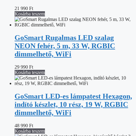
21 990
Ft
Kosárba teszem
GoSmart Rugalmas LED szalag
NEON fehér, 5 m, 33 W, RGBIC
dimmelhető, WiFi
29 990
Ft
Kosárba teszem
GoSmart LED-es lámpatest Hexagon,
indító készlet, 10 rész, 19 W, RGBIC
dimmelhető, WiFi
48 990
Ft
Kosárba teszem