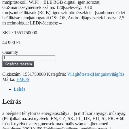
mm|protokoll: WIFI + BLE|RGB digital: igen|sorozat:
GoSmart|szegmensek száma: 120|szélesség: 1610
mm|színbeállítások (RGB): igen|színhőmérséklet: –|színhőmérséklet
beállítása: nem|támogatott OS: iOS, Android|tápvezeték hossza: 2,5
m|technológia: LED|védettség: –
SKU:
1551750000
44 990
Ft
Quantity
GoSmart
Ambient
Kosárba teszem
LED
RGB
Cikkszám:
1551750000
Kategória:
Világítótestek|Hangulatvilágítás
világítás
Márka:
EMOS
TV-
hez
Leírás
75“
(189
Leírás
cm)
mennyiség
a beépített fényforrás energiaosztálya: –|a diffúzor anyaga: műanyag
(PC)|alkalmazási nyelvek: EN, CZ, SK, PL, DE, HU, SI, FR, + 60
másik nyelven|a szegmensek maximális száma: –|bemeneti
feszültség: 230 V~/50 Hz|dimmelhetőség: igen|élettartam: –|