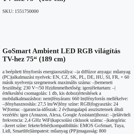
SKU:
1551750000
GoSmart Ambient LED RGB világítás
TV-hez 75“ (189 cm)
a beépített fényforrás energiaosztálya: –|a diffúzor anyaga: műanyag
(PC)|alkalmazási nyelvek: EN, CZ, SK, PL, DE, HU, SI, FR, + 60
másik nyelven|a szegmensek maximális száma: –|bemeneti
feszültség: 230 V~/50 Hz|dimmelhetőség: igen|élettartam: –|
értékesítési csomagolás: 1 db, kis doboz|értesítések a
mobilalkalmazáshoz: nem|fényáram: 660 lm|fényforrás mellékelve:
–|fényhasznosítás: 27,5 lm/W|fény színe: RGB|fogyasztás: 24
W|forma: –|garancia-időszak: 2 év|hangalapú asszisztensek általi
vezérlés: igen (Amazon, Alexa, Google Assistant)|hossz: –|jelátviteli
frekvencia: 2,4 GHz WiFi|kapcsolási ciklusok száma: –|kategória:
–|keret színe: fekete/fehér|kompatibilitás: EMOS GoSmart, Tuya,
Lidl, Smartlife|lámpatest: műanyag (PP)|magasság: 800