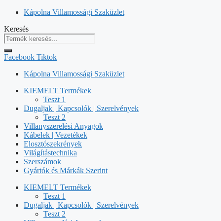
Kilépés
Kápolna Villamossági Szaküzlet
a
Keresés
tartalomba
Facebook
Tiktok
Kápolna Villamossági Szaküzlet
KIEMELT Termékek
Teszt 1
Dugaljak | Kapcsolók | Szerelvények
Teszt 2
Villanyszerelési Anyagok
Kábelek | Vezetékek
Elosztószekrények
Világítástechnika
Szerszámok
Gyártók és Márkák Szerint
KIEMELT Termékek
Teszt 1
Dugaljak | Kapcsolók | Szerelvények
Teszt 2