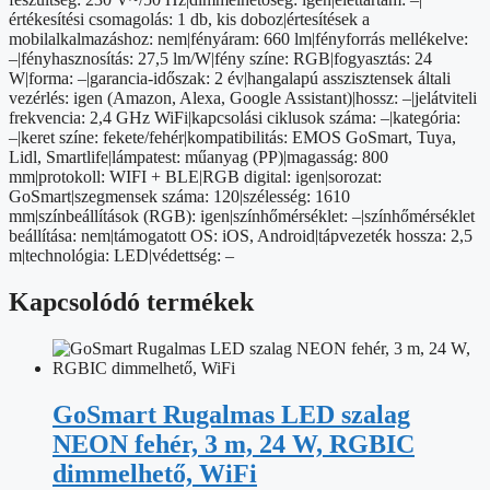
értékesítési csomagolás: 1 db, kis doboz|értesítések a
mobilalkalmazáshoz: nem|fényáram: 660 lm|fényforrás mellékelve:
–|fényhasznosítás: 27,5 lm/W|fény színe: RGB|fogyasztás: 24
W|forma: –|garancia-időszak: 2 év|hangalapú asszisztensek általi
vezérlés: igen (Amazon, Alexa, Google Assistant)|hossz: –|jelátviteli
frekvencia: 2,4 GHz WiFi|kapcsolási ciklusok száma: –|kategória:
–|keret színe: fekete/fehér|kompatibilitás: EMOS GoSmart, Tuya,
Lidl, Smartlife|lámpatest: műanyag (PP)|magasság: 800
mm|protokoll: WIFI + BLE|RGB digital: igen|sorozat:
GoSmart|szegmensek száma: 120|szélesség: 1610
mm|színbeállítások (RGB): igen|színhőmérséklet: –|színhőmérséklet
beállítása: nem|támogatott OS: iOS, Android|tápvezeték hossza: 2,5
m|technológia: LED|védettség: –
Kapcsolódó termékek
GoSmart Rugalmas LED szalag
NEON fehér, 3 m, 24 W, RGBIC
dimmelhető, WiFi