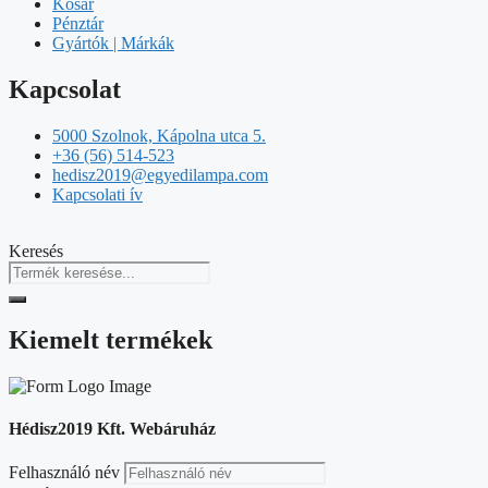
Kosár
Pénztár
Gyártók | Márkák
Kapcsolat
5000 Szolnok, Kápolna utca 5.
+36 (56) 514-523
hedisz2019@egyedilampa.com
Kapcsolati ív
Keresés
Kiemelt termékek
Hédisz2019 Kft. Webáruház
Felhasználó név