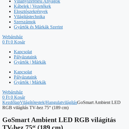
Villanyszerelési Anyagok
Kábelek | Vezetékek
Elosztószekrények
Világítástechnika
Szerszámok
Gyártók és Márkák Szerint
Webáruház
0
Ft
0
Kosár
Kapcsolat
Pályázataink
Gyártók | Márkák
Kapcsolat
Pályázataink
Gyártók | Márkák
Webáruház
0
Ft
0
Kosár
Kezdőlap
Világítótestek|Hangulatvilágítás
GoSmart Ambient LED
RGB világítás TV-hez 75“ (189 cm)
GoSmart Ambient LED RGB világítás
TV-hez 75“ (189 cm)