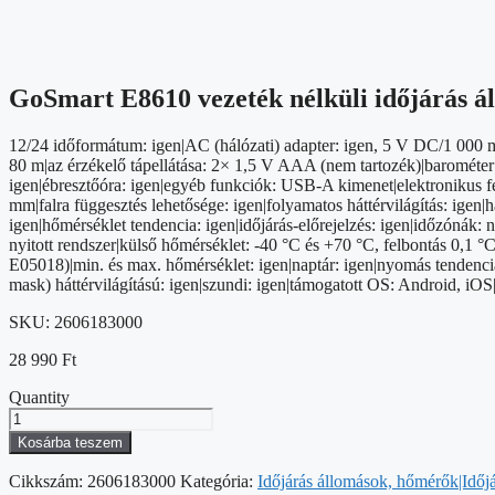
GoSmart E8610 vezeték nélküli időjárás ál
12/24 időformátum: igen|AC (hálózati) adapter: igen, 5 V DC/1 000 m
80 m|az érzékelő tápellátása: 2× 1,5 V AAA (nem tartozék)|barométer
igen|ébresztőóra: igen|egyéb funkciók: USB-A kimenet|elektronikus felü
mm|falra függesztés lehetősége: igen|folyamatos háttérvilágítás: igen|
igen|hőmérséklet tendencia: igen|időjárás-előrejelzés: igen|időzónák
nyitott rendszer|külső hőmérséklet: -40 °C és +70 °C, felbontás 0,1 °
E05018)|min. és max. hőmérséklet: igen|naptár: igen|nyomás tendencia
mask) háttérvilágítású: igen|szundi: igen|támogatott OS: Android, iOS
SKU:
2606183000
28 990
Ft
Quantity
GoSmart
E8610
Kosárba teszem
vezeték
nélküli
Cikkszám:
2606183000
Kategória:
Időjárás állomások, hőmérők|Időj