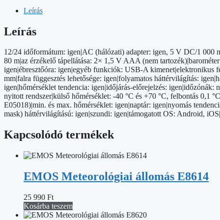
időjárás
állomás
Leírás
wifivel
mennyiség
Leírás
12/24 időformátum: igen|AC (hálózati) adapter: igen, 5 V DC/1 000 m
80 m|az érzékelő tápellátása: 2× 1,5 V AAA (nem tartozék)|barométer
igen|ébresztőóra: igen|egyéb funkciók: USB-A kimenet|elektronikus felü
mm|falra függesztés lehetősége: igen|folyamatos háttérvilágítás: igen|
igen|hőmérséklet tendencia: igen|időjárás-előrejelzés: igen|időzónák
nyitott rendszer|külső hőmérséklet: -40 °C és +70 °C, felbontás 0,1 °
E05018)|min. és max. hőmérséklet: igen|naptár: igen|nyomás tendencia
mask) háttérvilágítású: igen|szundi: igen|támogatott OS: Android, iOS
Kapcsolódó termékek
EMOS Meteorológiai állomás E8614
25 990
Ft
Kosárba teszem