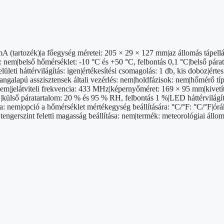
A (tartozék)|a főegység méretei: 205 × 29 × 127 mm|az állomás tápellá
: nem|belső hőmérséklet: -10 °C és +50 °C, felbontás 0,1 °C|belső pá
leti háttérvilágítás: igen|értékesítési csomagolás: 1 db, kis doboz|ért
hangalapú asszisztensek általi vezérlés: nem|holdfázisok: nem|hőmérő tí
: nem|jelátviteli frekvencia: 433 MHz|képernyőméret: 169 × 95 mm|kivet
C|külső páratartalom: 20 % és 95 % RH, felbontás 1 %|LED háttérvilágít
: nem|opció a hőmérséklet mértékegység beállítására: °C/°F: °C/°F|órák
|tengerszint feletti magasság beállítása: nem|termék: meteorológiai áll