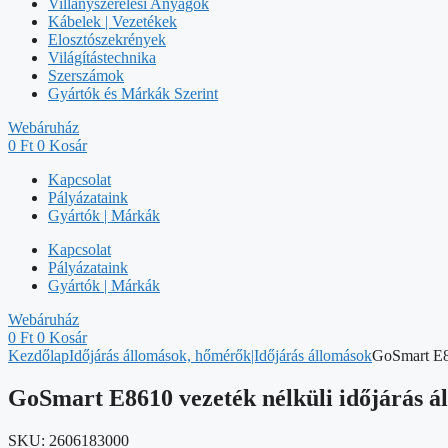
Villanyszerelési Anyagok
Kábelek | Vezetékek
Elosztószekrények
Világítástechnika
Szerszámok
Gyártók és Márkák Szerint
Webáruház
0
Ft
0
Kosár
Kapcsolat
Pályázataink
Gyártók | Márkák
Kapcsolat
Pályázataink
Gyártók | Márkák
Webáruház
0
Ft
0
Kosár
Kezdőlap
Időjárás állomások, hőmérők|Időjárás állomások
GoSmart E86
GoSmart E8610 vezeték nélküli időjárás ál
SKU:
2606183000