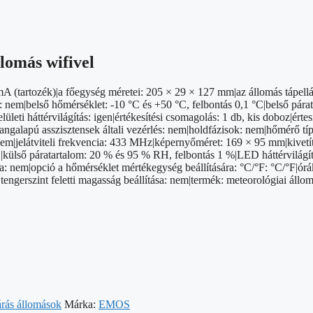
lomás wifivel
A (tartozék)|a főegység méretei: 205 × 29 × 127 mm|az állomás tápellá
: nem|belső hőmérséklet: -10 °C és +50 °C, felbontás 0,1 °C|belső pá
leti háttérvilágítás: igen|értékesítési csomagolás: 1 db, kis doboz|ért
hangalapú asszisztensek általi vezérlés: nem|holdfázisok: nem|hőmérő tí
: nem|jelátviteli frekvencia: 433 MHz|képernyőméret: 169 × 95 mm|kivet
C|külső páratartalom: 20 % és 95 % RH, felbontás 1 %|LED háttérvilágít
: nem|opció a hőmérséklet mértékegység beállítására: °C/°F: °C/°F|órák
|tengerszint feletti magasság beállítása: nem|termék: meteorológiai áll
árás állomások
Márka:
EMOS