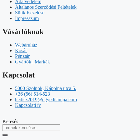
Adatvédelem
Általános Szerződési Feltételek
Sütik Kezelése
Impresszum
Vásárlóknak
Webáruház
Kosár
Pénztár
Gyártók | Márkák
Kapcsolat
5000 Szolnok, Kápolna utca 5.
+36 (56) 514-523
hedisz2019@egyedilampa.com
Kapcsolati ív
Keresés