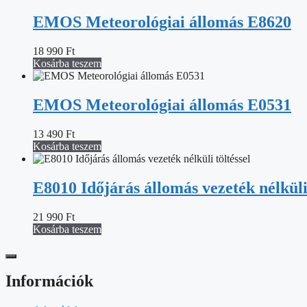
EMOS Meteorológiai állomás E8620
18 990
Ft
Kosárba teszem
EMOS Meteorológiai állomás E0531
13 490
Ft
Kosárba teszem
E8010 Időjárás állomás vezeték nélküli 
21 990
Ft
Kosárba teszem
Információk