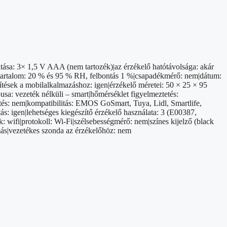
tása: 3× 1,5 V AAA (nem tartozék)|az érzékelő hatótávolsága: akár
ratartalom: 20 % és 95 % RH, felbontás 1 %|csapadékmérő: nem|dátum:
esítések a mobilalkalmazáshoz: igen|érzékelő méretei: 50 × 25 × 95
pusa: vezeték nélküli – smart|hőmérséklet figyelmeztetés:
ítés: nem|kompatibilitás: EMOS GoSmart, Tuya, Lidl, Smartlife,
ás: igen|lehetséges kiegészítő érzékelő használata: 3 (E00387,
: wifi|protokoll: Wi-Fi|szélsebességmérő: nem|színes kijelző (black
omás|vezetékes szonda az érzékelőhöz: nem