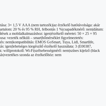
tása: 3× 1,5 V AAA (nem tartozék)|az érzékelő hatótávolsága: akár
ratartalom: 20 % és 95 % RH, felbontás 1 %|csapadékmérő: nem|dátum:
esítések a mobilalkalmazáshoz: igen|érzékelő méretei: 50 × 25 × 95
pusa: vezeték nélküli – smart|hőmérséklet figyelmeztetés:
ítés: nem|kompatibilitás: EMOS GoSmart, Tuya, Lidl, Smartlife,
ás: igen|lehetséges kiegészítő érzékelő használata: 3 (E00387,
: wifi|protokoll: Wi-Fi|szélsebességmérő: nem|színes kijelző (black
omás|vezetékes szonda az érzékelőhöz: nem