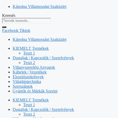
Kilépés
Kápolna Villamossági Szaküzlet
a
Keresés
tartalomba
Facebook
Tiktok
Kápolna Villamossági Szaküzlet
KIEMELT Termékek
Teszt 1
Dugaljak | Kapcsolók | Szerelvények
Teszt 2
Villanyszerelési Anyagok
Kábelek | Vezetékek
Elosztószekrények
Világítástechnika
Szerszámok
Gyártók és Márkák Szerint
KIEMELT Termékek
Teszt 1
Dugaljak | Kapcsolók | Szerelvények
Teszt 2