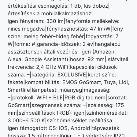
értékesítési csomagolás: 1 db, kis doboz|
értesítések a mobilalkalmazáshoz:
igen|fényáram: 330 lm|fényforrás mellékelve:
nincs megadva|fényhasznosítás: 47 lm/W|fény
színe: meleg fehér–hideg fehér|fogyasztás: 7
W|forma: #|garancia-időszak: 2 év|hangalapú
asszisztensek általi vezérlés: igen (Amazon,
Alexa, Google Assistant)|hossz: 92 mm|jelátviteli
frekvencia: 2,4 GHz WiFi|kapcsolási ciklusok
száma: –|kategória: EXCLUSIVE|keret színe:
fekete|kompatibilitás: EMOS GoSmart, Tuya, Lidl,
Smartlife|lámpatest: műanyag|magasság:
–|protokoll: WIFI + BLE|RGB digital: nem|sorozat:
GoSmart|szegmensek száma: –|szélesség: 175
mm|színbeállítások (RGB): igen|színhőmérséklet:
3 000–6 500 K|színhőmérséklet beállítása:
igen|támogatott OS: iOS, Android|tápvezeték
hossza: 1,5 m|technológia: LED|védettség: IP20