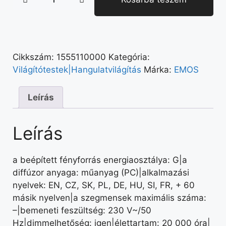
Cikkszám:
1555110000
Kategória:
Világítótestek|Hangulatvilágítás
Márka:
EMOS
Leírás
Leírás
a beépített fényforrás energiaosztálya: G|a
diffúzor anyaga: műanyag (PC)|alkalmazási
nyelvek: EN, CZ, SK, PL, DE, HU, SI, FR, + 60
másik nyelven|a szegmensek maximális száma:
–|bemeneti feszültség: 230 V~/50
Hz|dimmelhetőség: igen|élettartam: 20 000 óra|