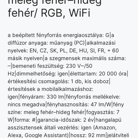
fehér/ RGB, WiFi
a beépített fényforrás energiaosztálya: G|a
diffúzor anyaga: műanyag (PC)|alkalmazási
nyelvek: EN, CZ, SK, PL, DE, HU, SI, FR, + 60
másik nyelven|a szegmensek maximális száma:
–|bemeneti feszültség: 230 V~/50
Hz|dimmelhetőség: igen|élettartam: 20 000 óra|
értékesítési csomagolás: 1 db, kis doboz|
értesítések a mobilalkalmazáshoz:
igen|fényáram: 330 lm|fényforrás mellékelve:
nincs megadva|fényhasznosítás: 47 lm/W|fény
színe: meleg fehér–hideg fehér|fogyasztás: 7
W|forma: #|garancia-időszak: 2 év|hangalapú
asszisztensek általi vezérlés: igen (Amazon,
Alexa, Google Assistant)|hossz: 92 mm|jelátviteli