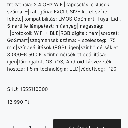
frekvencia: 2,4 GHz WiFi|kapcsolási ciklusok
száma: –|kategória: EXCLUSIVE|keret színe:
fekete|kompatibilitás: EMOS GoSmart, Tuya, Lidl,
Smartlife|lámpatest: műanyag|magasság:
–|protokoll: WIFI + BLE|RGB digital: nem|sorozat:
GoSmart|szegmensek száma: –|szélesség: 175
mm|színbeállítások (RGB): igen|színhőmérséklet:
3 000–6 500 K|színhőmérséklet beállítása:
igen|támogatott OS: iOS, Android|tápvezeték
hossza: 1,5 m|technológia: LED|védettség: IP20
SKU:
1555110000
12 990
Ft
Kosárba teszem