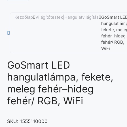
Kezdőlap
Világítótestek|Hangulatvilágítás
GoSmart LE
hangulatlám
fekete, mele
fehér–hideg
fehér/ RGB,
WiFi
GoSmart LED
hangulatlámpa, fekete,
meleg fehér–hideg
fehér/ RGB, WiFi
SKU:
1555110000