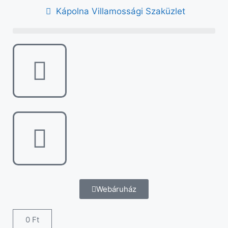
Kápolna Villamossági Szaküzlet
Webáruház
0
Ft