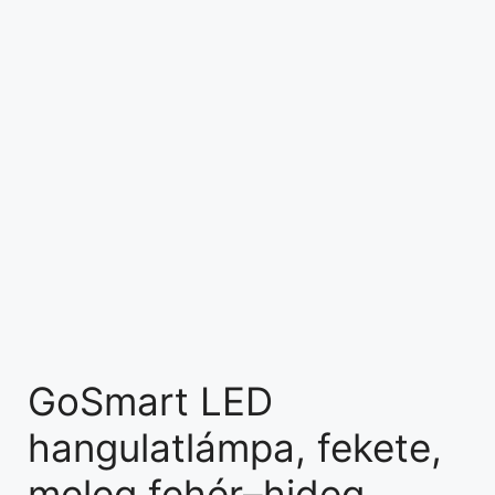
GoSmart LED
hangulatlámpa, fekete,
meleg fehér–hideg