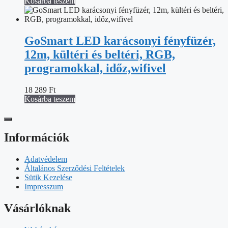
Kosárba teszem
GoSmart LED karácsonyi fényfüzér,
12m, kültéri és beltéri, RGB,
programokkal, időz,wifivel
18 289
Ft
Kosárba teszem
Információk
Adatvédelem
Általános Szerződési Feltételek
Sütik Kezelése
Impresszum
Vásárlóknak