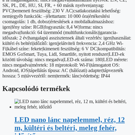
mennyiség
SK, PL, DE, HU, SI, FR, + 60 másik nyelven|anyag:
PVC|bemeneti feszültség: 230 V AC|csatlakoztatási lehetőség:
nem|egyéb funkciók: –|élettartam: 10 000 óra|értékesítési
csomagolás: 1 db, doboz|értesítések a mobilalkalmazáshoz:
igen|fény színe: RGB|fogyasztás: 8,4 W|forma: nincs
megadva|funkció: 64 üzemmód (multifunkcionális)|garancia-
időszak: 2 év|hangalapú asszisztensek általi vezérlés: igen|használat:
kültéri és beltéri|időzítő: igen|jelátviteli frekvencia: 2,4 GHz Wi-
Fi|kábel színe: fekete|kimeneti feszültség: 6 V DC|kompatibilitás:
EMOS GoSmart, Tuya, Lidl, Smartlife, nyitott rendszer|LED-ek
közötti távolság: nincs megadva|LED-ek száma: 180|LED mérete:
nincs megadva|méretek: 18 m|protokoll: Wi-Fi|támogatott OS:
Android, iOS|tápellátás típusa: AC (hálózati) adapter|tápvezeték
hossza: 5 m|távvezérlő: nem|termék: lánc|védettség: IP44
Kapcsolódó termékek
LED nano lánc napelemmel, réz, 12
m, kültéri és beltéri, meleg fehér,