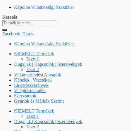
Kilépés
Kápolna Villamossági Szaküzlet
a
Keresés
tartalomba
Facebook
Tiktok
Kápolna Villamossági Szaküzlet
KIEMELT Termékek
Teszt 1
Dugaljak | Kapcsolók | Szerelvények
Teszt 2
Villanyszerelési Anyagok
Kábelek | Vezetékek
Elosztószekrények
Világítástechnika
Szerszámok
Gyártók és Márkák Szerint
KIEMELT Termékek
Teszt 1
Dugaljak | Kapcsolók | Szerelvények
Teszt 2