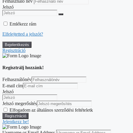
Felhasználó név
Jelszó
Emlékezz rám
Elfelejtetted a jelszót?
Regisztráció
Regisztrálj hozzánk!
Felhasználónév
E-mail cím
Jelszó
Jelszó megerősítés
Elfogadom az általános szerződési feltételetk
Jelentkezz be!
Username or Email Address