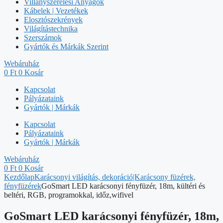
Villanyszerelési Anyagok
Kábelek | Vezetékek
Elosztószekrények
Világítástechnika
Szerszámok
Gyártók és Márkák Szerint
Webáruház
0
Ft
0
Kosár
Kapcsolat
Pályázataink
Gyártók | Márkák
Kapcsolat
Pályázataink
Gyártók | Márkák
Webáruház
0
Ft
0
Kosár
Kezdőlap
Karácsonyi világítás, dekoráció|Karácsony füzérek,
fényfüzérek
GoSmart LED karácsonyi fényfüzér, 18m, kültéri és
beltéri, RGB, programokkal, időz,wifivel
GoSmart LED karácsonyi fényfüzér, 18m,