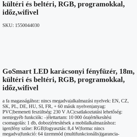
kültéri és beltéri, RGB, programokkal,
időz,wifivel
SKU:
1550044030
GoSmart LED karácsonyi fényfüzér, 18m,
kültéri és beltéri, RGB, programokkal,
időz,wifivel
a fa magasságához: nincs megadva|alkalmazási nyelvek: EN, CZ,
SK, PL, DE, HU, SI, FR, + 60 másik nyelven|anyag:
PVC|bemeneti feszültség: 230 V AC|csatlakoztatási lehetőség:
nem|egyéb funkciók: –|élettartam: 10 000 óra|értékesítési
csomagolás: 1 db, doboz|értesítések a mobilalkalmazáshoz:
igen|fény színe: RGB|fogyasztás: 8,4 W|forma: nincs
megadva|funkció: 64 üzemmód (multifunkcionális)|garancia-