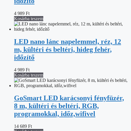
időzítő
4 989
Ft
Kosárba teszem
LED nano lánc napelemmel, réz, 12
m, kültéri és beltéri, hideg fehér,
időzítő
4 989
Ft
Kosárba teszem
GoSmart LED karácsonyi fényfüzér,
8 m, kültéri és beltéri, RGB,
programokkal, időz,wifivel
14 689
Ft