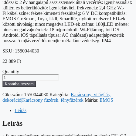
időszak: 2 év|hangalapú asszisztensek általi vezérlés: igen|használat:
kültéri és beltéri|időzítő: igen|jelátviteli frekvencia: 2,4 GHz Wi-
Fi|kábel színe: fekete|kimeneti feszültség: 6 V DC|kompatibilitás:
EMOS GoSmart, Tuya, Lidl, Smartlife, nyitott rendszer|LED-ek
közötti távolság: nincs megadva|LED-ek száma: 180|LED mérete:
nincs megadva|méretek: 18 m|protokoll: Wi-Fi|támogatott OS:
Android, iOS|tápellátás típusa: AC (hálózati) adapter|tápvezeték
hossza: 5 m|távvezérlő: nem|termék: lánc|védettség: IP44
SKU:
1550044030
22 889
Ft
Quantity
GoSmart
LED
Kosárba teszem
karácsonyi
fényfüzér,
Cikkszám:
1550044030
Kategória:
Karácsonyi világítás,
18m,
dekoráció|Karácsony füzérek, fényfüzérek
Márka:
EMOS
kültéri
és
Leírás
beltéri,
RGB,
Leírás
programokkal,
időz,wifivel
a fa magasságához: nincs megadva|alkalmazási nyelvek: EN, CZ,