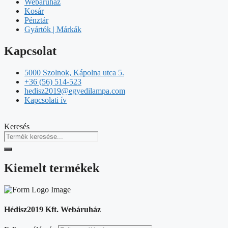
Webáruház
Kosár
Pénztár
Gyártók | Márkák
Kapcsolat
5000 Szolnok, Kápolna utca 5.
+36 (56) 514-523
hedisz2019@egyedilampa.com
Kapcsolati ív
Keresés
Kiemelt termékek
Hédisz2019 Kft. Webáruház