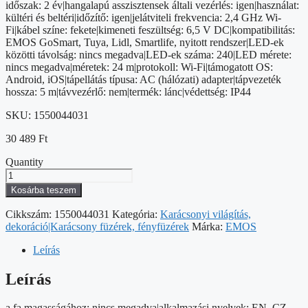
időszak: 2 év|hangalapú asszisztensek általi vezérlés: igen|használat:
kültéri és beltéri|időzítő: igen|jelátviteli frekvencia: 2,4 GHz Wi-
Fi|kábel színe: fekete|kimeneti feszültség: 6,5 V DC|kompatibilitás:
EMOS GoSmart, Tuya, Lidl, Smartlife, nyitott rendszer|LED-ek
közötti távolság: nincs megadva|LED-ek száma: 240|LED mérete:
nincs megadva|méretek: 24 m|protokoll: Wi-Fi|támogatott OS:
Android, iOS|tápellátás típusa: AC (hálózati) adapter|tápvezeték
hossza: 5 m|távvezérlő: nem|termék: lánc|védettség: IP44
SKU:
1550044031
30 489
Ft
Quantity
GoSmart
LED
Kosárba teszem
karácsonyi
fényfüzér,
Cikkszám:
1550044031
Kategória:
Karácsonyi világítás,
24m,
dekoráció|Karácsony füzérek, fényfüzérek
Márka:
EMOS
kültéri
és
Leírás
beltéri,
RGB,
Leírás
programokkal,
időz,wifivel
a fa magasságához: nincs megadva|alkalmazási nyelvek: EN, CZ,