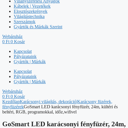
Villanyszerelési Anyagok
Kábelek | Vezetékek
Elosztószekrények
Világítástechnika
Szerszámok
Gyártók és Márkák Szerint
Webáruház
0
Ft
0
Kosár
Kapcsolat
Pályázataink
Gyártók | Márkák
Kapcsolat
Pályázataink
Gyártók | Márkák
Webáruház
0
Ft
0
Kosár
Kezdőlap
Karácsonyi világítás, dekoráció|Karácsony füzérek,
fényfüzérek
GoSmart LED karácsonyi fényfüzér, 24m, kültéri és
beltéri, RGB, programokkal, időz,wifivel
GoSmart LED karácsonyi fényfüzér, 24m,