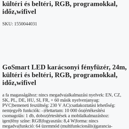
kültéri és beltéri, RGB, programokkal,
időz,wifivel
SKU:
1550044031
GoSmart LED karácsonyi fényfüzér, 24m,
kültéri és beltéri, RGB, programokkal,
időz,wifivel
a fa magasságához: nincs megadva|alkalmazási nyelvek: EN, CZ,
SK, PL, DE, HU, SI, FR, + 60 másik nyelven|anyag:
PVC|bemeneti feszültség: 230 V AC|csatlakoztatási lehetőség:
nem|egyéb funkciók: –|élettartam: 10 000 óra|értékesítési
csomagolás: 1 db, doboz|értesítések a mobilalkalmazáshoz:
igen|fény színe: RGB|fogyasztás: 8,4 W|forma: nincs
megadva|funkció: 64 üzemmód (multifunkcionális)|garancia-