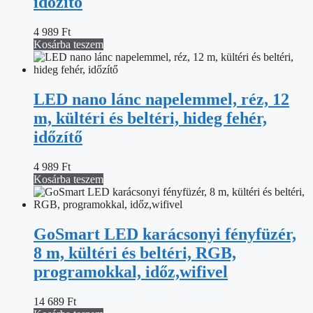
időzítő
4 989
Ft
Kosárba teszem
LED nano lánc napelemmel, réz, 12
m, kültéri és beltéri, hideg fehér,
időzítő
4 989
Ft
Kosárba teszem
GoSmart LED karácsonyi fényfüzér,
8 m, kültéri és beltéri, RGB,
programokkal, időz,wifivel
14 689
Ft