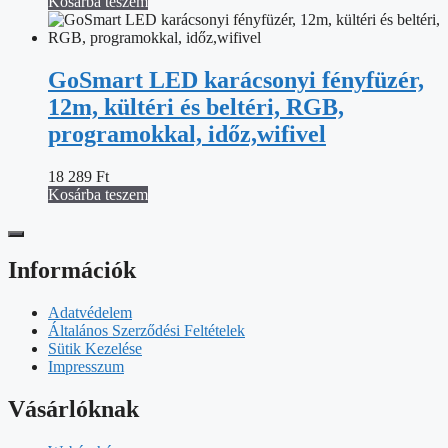
Kosárba teszem
GoSmart LED karácsonyi fényfüzér,
12m, kültéri és beltéri, RGB,
programokkal, időz,wifivel
18 289
Ft
Kosárba teszem
Információk
Adatvédelem
Általános Szerződési Feltételek
Sütik Kezelése
Impresszum
Vásárlóknak