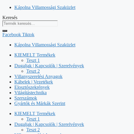
Kilépés
Kápolna Villamossági Szaküzlet
a
Keresés
tartalomba
Facebook
Tiktok
Kápolna Villamossági Szaküzlet
KIEMELT Termékek
Teszt 1
Dugaljak | Kapcsolók | Szerelvények
Teszt 2
Villanyszerelési Anyagok
Kábelek | Vezetékek
Elosztószekrények
Világítástechnika
Szerszámok
Gyártók és Márkák Szerint
KIEMELT Termékek
Teszt 1
Dugaljak | Kapcsolók | Szerelvények
Teszt 2