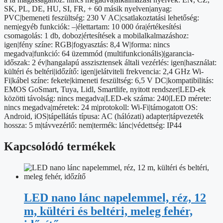
mennyiség
SK, PL, DE, HU, SI, FR, + 60 másik nyelven|anyag:
PVC|bemeneti feszültség: 230 V AC|csatlakoztatási lehetőség:
nem|egyéb funkciók: –|élettartam: 10 000 óra|értékesítési
csomagolás: 1 db, doboz|értesítések a mobilalkalmazáshoz:
igen|fény színe: RGB|fogyasztás: 8,4 W|forma: nincs
megadva|funkció: 64 üzemmód (multifunkcionális)|garancia-
időszak: 2 év|hangalapú asszisztensek általi vezérlés: igen|használat:
kültéri és beltéri|időzítő: igen|jelátviteli frekvencia: 2,4 GHz Wi-
Fi|kábel színe: fekete|kimeneti feszültség: 6,5 V DC|kompatibilitás:
EMOS GoSmart, Tuya, Lidl, Smartlife, nyitott rendszer|LED-ek
közötti távolság: nincs megadva|LED-ek száma: 240|LED mérete:
nincs megadva|méretek: 24 m|protokoll: Wi-Fi|támogatott OS:
Android, iOS|tápellátás típusa: AC (hálózati) adapter|tápvezeték
hossza: 5 m|távvezérlő: nem|termék: lánc|védettség: IP44
Kapcsolódó termékek
LED nano lánc napelemmel, réz, 12
m, kültéri és beltéri, meleg fehér,