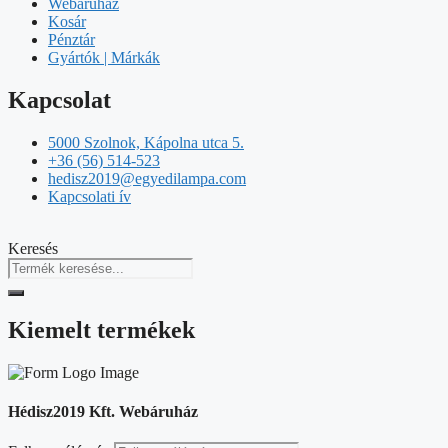
Webáruház
Kosár
Pénztár
Gyártók | Márkák
Kapcsolat
5000 Szolnok, Kápolna utca 5.
+36 (56) 514-523
hedisz2019@egyedilampa.com
Kapcsolati ív
Keresés
Kiemelt termékek
Hédisz2019 Kft. Webáruház