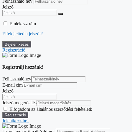
Felhasználó név
Jelszó
Emlékezz rám
Elfelejtetted a jelszót?
Regisztráció
Regisztrálj hozzánk!
Felhasználónév
E-mail cím
Jelszó
Jelszó megerősítés
Elfogadom az általános szerződési feltételetk
Jelentkezz be!
Username or Email Address