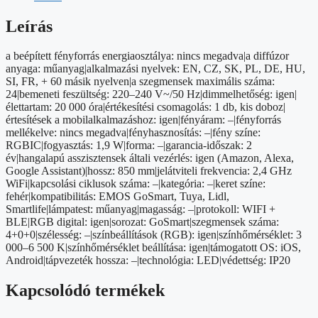
lánc,
4
Leírás
rész,
7
a beépített fényforrás energiaosztálya: nincs megadva|a diffúzor
W,
anyaga: műanyag|alkalmazási nyelvek: EN, CZ, SK, PL, DE, HU,
RGBIC+CCT,
SI, FR, + 60 másik nyelven|a szegmensek maximális száma:
dimmelhető,
24|bemeneti feszültség: 220–240 V~/50 Hz|dimmelhetőség: igen|
WiFi
élettartam: 20 000 óra|értékesítési csomagolás: 1 db, kis doboz|
mennyiség
értesítések a mobilalkalmazáshoz: igen|fényáram: –|fényforrás
mellékelve: nincs megadva|fényhasznosítás: –|fény színe:
RGBIC|fogyasztás: 1,9 W|forma: –|garancia-időszak: 2
év|hangalapú asszisztensek általi vezérlés: igen (Amazon, Alexa,
Google Assistant)|hossz: 850 mm|jelátviteli frekvencia: 2,4 GHz
WiFi|kapcsolási ciklusok száma: –|kategória: –|keret színe:
fehér|kompatibilitás: EMOS GoSmart, Tuya, Lidl,
Smartlife|lámpatest: műanyag|magasság: –|protokoll: WIFI +
BLE|RGB digital: igen|sorozat: GoSmart|szegmensek száma:
4+0+0|szélesség: –|színbeállítások (RGB): igen|színhőmérséklet: 3
000–6 500 K|színhőmérséklet beállítása: igen|támogatott OS: iOS,
Android|tápvezeték hossza: –|technológia: LED|védettség: IP20
Kapcsolódó termékek