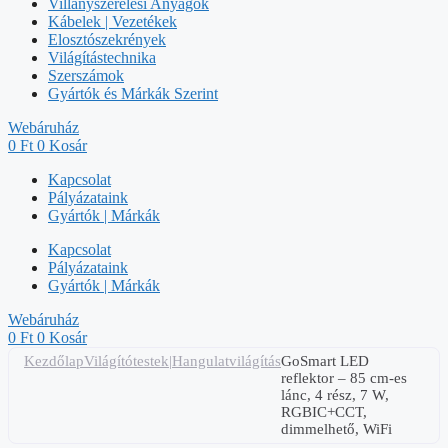
Villanyszerelési Anyagok
Kábelek | Vezetékek
Elosztószekrények
Világítástechnika
Szerszámok
Gyártók és Márkák Szerint
Webáruház
0
Ft
0
Kosár
Kapcsolat
Pályázataink
Gyártók | Márkák
Kapcsolat
Pályázataink
Gyártók | Márkák
Webáruház
0
Ft
0
Kosár
Kezdőlap
Világítótestek|Hangulatvilágítás
GoSmart LED
reflektor – 85 cm-es
lánc, 4 rész, 7 W,
RGBIC+CCT,
dimmelhető, WiFi