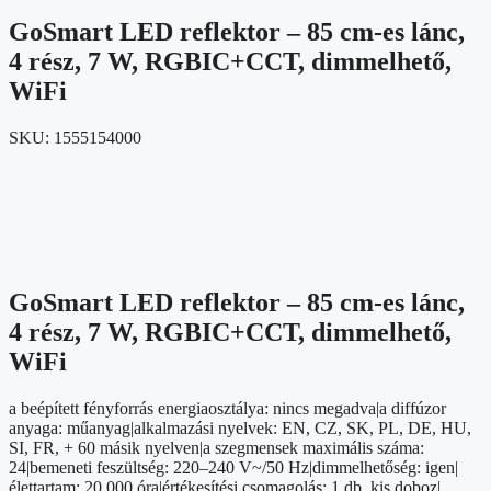
GoSmart LED reflektor – 85 cm-es lánc,
4 rész, 7 W, RGBIC+CCT, dimmelhető,
WiFi
SKU:
1555154000
GoSmart LED reflektor – 85 cm-es lánc,
4 rész, 7 W, RGBIC+CCT, dimmelhető,
WiFi
a beépített fényforrás energiaosztálya: nincs megadva|a diffúzor
anyaga: műanyag|alkalmazási nyelvek: EN, CZ, SK, PL, DE, HU,
SI, FR, + 60 másik nyelven|a szegmensek maximális száma:
24|bemeneti feszültség: 220–240 V~/50 Hz|dimmelhetőség: igen|
élettartam: 20 000 óra|értékesítési csomagolás: 1 db, kis doboz|