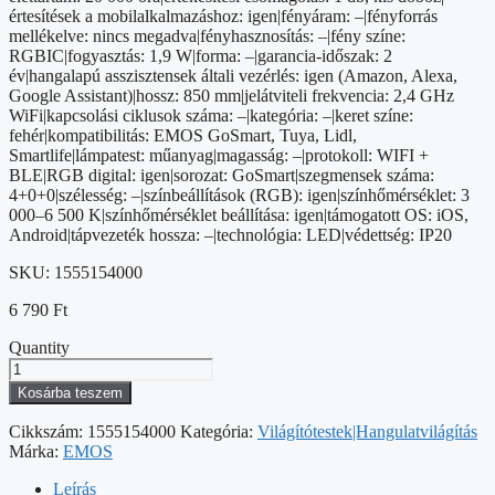
értesítések a mobilalkalmazáshoz: igen|fényáram: –|fényforrás
mellékelve: nincs megadva|fényhasznosítás: –|fény színe:
RGBIC|fogyasztás: 1,9 W|forma: –|garancia-időszak: 2
év|hangalapú asszisztensek általi vezérlés: igen (Amazon, Alexa,
Google Assistant)|hossz: 850 mm|jelátviteli frekvencia: 2,4 GHz
WiFi|kapcsolási ciklusok száma: –|kategória: –|keret színe:
fehér|kompatibilitás: EMOS GoSmart, Tuya, Lidl,
Smartlife|lámpatest: műanyag|magasság: –|protokoll: WIFI +
BLE|RGB digital: igen|sorozat: GoSmart|szegmensek száma:
4+0+0|szélesség: –|színbeállítások (RGB): igen|színhőmérséklet: 3
000–6 500 K|színhőmérséklet beállítása: igen|támogatott OS: iOS,
Android|tápvezeték hossza: –|technológia: LED|védettség: IP20
SKU:
1555154000
6 790
Ft
Quantity
GoSmart
LED
Kosárba teszem
reflektor
-
Cikkszám:
1555154000
Kategória:
Világítótestek|Hangulatvilágítás
85
Márka:
EMOS
cm-
es
Leírás