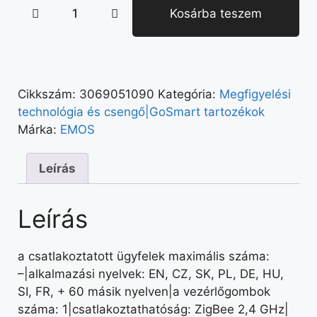
Kosárba teszem
Cikkszám:
3069051090
Kategória:
Megfigyelési
technológia és csengő|GoSmart tartozékok
Márka:
EMOS
Leírás
Leírás
a csatlakoztatott ügyfelek maximális száma:
–|alkalmazási nyelvek: EN, CZ, SK, PL, DE, HU,
SI, FR, + 60 másik nyelven|a vezérlőgombok
száma: 1|csatlakoztathatóság: ZigBee 2,4 GHz|