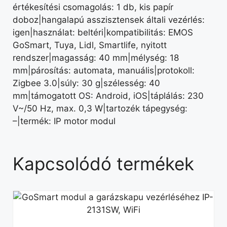
értékesítési csomagolás: 1 db, kis papír
doboz|hangalapú asszisztensek általi vezérlés:
igen|használat: beltéri|kompatibilitás: EMOS
GoSmart, Tuya, Lidl, Smartlife, nyitott
rendszer|magasság: 40 mm|mélység: 18
mm|párosítás: automata, manuális|protokoll:
Zigbee 3.0|súly: 30 g|szélesség: 40
mm|támogatott OS: Android, iOS|táplálás: 230
V~/50 Hz, max. 0,3 W|tartozék tápegység:
–|termék: IP motor modul
Kapcsolódó termékek