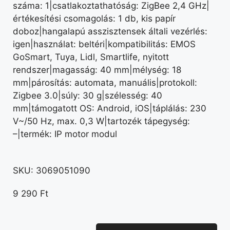
száma: 1|csatlakoztathatóság: ZigBee 2,4 GHz|
értékesítési csomagolás: 1 db, kis papír
doboz|hangalapú asszisztensek általi vezérlés:
igen|használat: beltéri|kompatibilitás: EMOS
GoSmart, Tuya, Lidl, Smartlife, nyitott
rendszer|magasság: 40 mm|mélység: 18
mm|párosítás: automata, manuális|protokoll:
Zigbee 3.0|súly: 30 g|szélesség: 40
mm|támogatott OS: Android, iOS|táplálás: 230
V~/50 Hz, max. 0,3 W|tartozék tápegység:
–|termék: IP motor modul
SKU:
3069051090
9 290
Ft