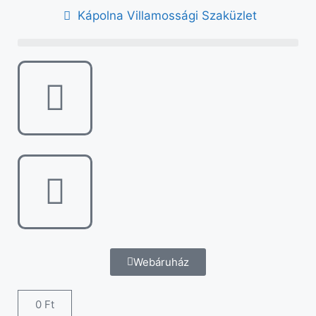
Kápolna Villamossági Szaküzlet
Webáruház
0
Ft