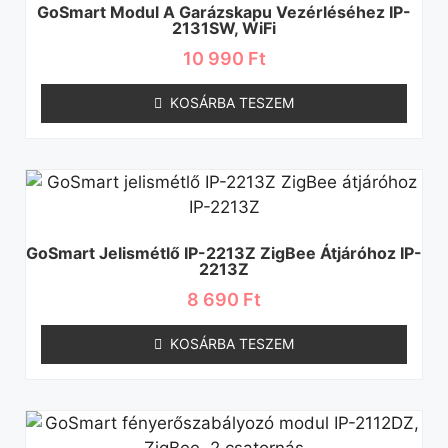
GoSmart Modul A Garázskapu Vezérléséhez IP-
2131SW, WiFi
10 990
Ft
KOSÁRBA TESZEM
GoSmart Jelismétlő IP-2213Z ZigBee Átjáróhoz IP-
2213Z
8 690
Ft
KOSÁRBA TESZEM