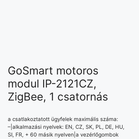
GoSmart motoros
modul IP-2121CZ,
ZigBee, 1 csatornás
a csatlakoztatott ügyfelek maximális száma:
–|alkalmazási nyelvek: EN, CZ, SK, PL, DE, HU,
SI, FR, + 60 másik nyelven|a vezérlőgombok