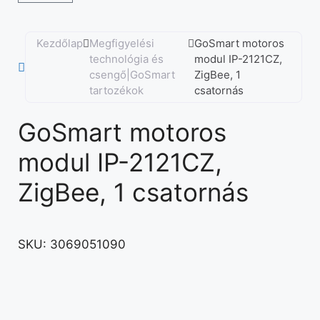
Kezdőlap
Megfigyelési
GoSmart motoros
technológia és
modul IP-2121CZ,
csengő|GoSmart
ZigBee, 1
tartozékok
csatornás
GoSmart motoros
modul IP-2121CZ,
ZigBee, 1 csatornás
SKU:
3069051090