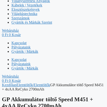
Villanyszerelési Anyagok
Kábelek | Vezetékek
Elosztószekrények
Világítástechnika
Szerszámok
Gyártók és Márkák Szerint
Webáruház
0
Ft
0
Kosár
Kapcsolat
Pályázataink
Gyártók | Márkák
Kapcsolat
Pályázataink
Gyártók | Márkák
Webáruház
0
Ft
0
Kosár
Kezdőlap
Elemtöltők|Elemtöltők
GP Akkumulátor töltő Speed M451
+ 4xAA ReCyko 2700mAh
GP Akkumulátor töltő Speed M451 +
4xAA ReCyko 2700mAh