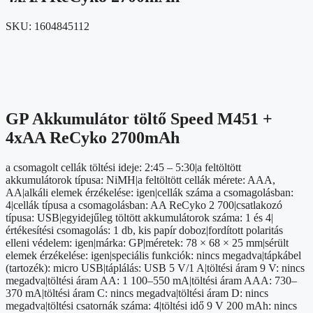
SKU:
1604845112
GP Akkumulátor töltő Speed M451 +
4xAA ReCyko 2700mAh
a csomagolt cellák töltési ideje: 2:45 – 5:30|a feltöltött
akkumulátorok típusa: NiMH|a feltöltött cellák mérete: AAA,
AA|alkáli elemek érzékelése: igen|cellák száma a csomagolásban:
4|cellák típusa a csomagolásban: AA ReCyko 2 700|csatlakozó
típusa: USB|egyidejűleg töltött akkumulátorok száma: 1 és 4|
értékesítési csomagolás: 1 db, kis papír doboz|fordított polaritás
elleni védelem: igen|márka: GP|méretek: 78 × 68 × 25 mm|sérült
elemek érzékelése: igen|speciális funkciók: nincs megadva|tápkábel
(tartozék): micro USB|táplálás: USB 5 V/1 A|töltési áram 9 V: nincs
megadva|töltési áram AA: 1 100–550 mA|töltési áram AAA: 730–
370 mA|töltési áram C: nincs megadva|töltési áram D: nincs
megadva|töltési csatornák száma: 4|töltési idő 9 V 200 mAh: nincs