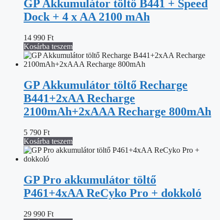
GP Akkumulátor töltő B441 + Speed
Dock + 4 x AA 2100 mAh
14 990
Ft
Kosárba teszem
GP Akkumulátor töltő Recharge
B441+2xAA Recharge
2100mAh+2xAAA Recharge 800mAh
5 790
Ft
Kosárba teszem
GP Pro akkumulátor töltő
P461+4xAA ReCyko Pro + dokkoló
29 990
Ft