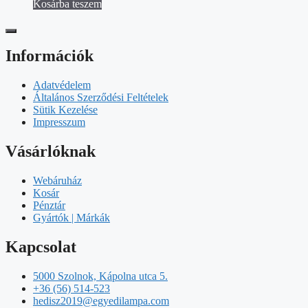
Kosárba teszem
Információk
Adatvédelem
Általános Szerződési Feltételek
Sütik Kezelése
Impresszum
Vásárlóknak
Webáruház
Kosár
Pénztár
Gyártók | Márkák
Kapcsolat
5000 Szolnok, Kápolna utca 5.
+36 (56) 514-523
hedisz2019@egyedilampa.com