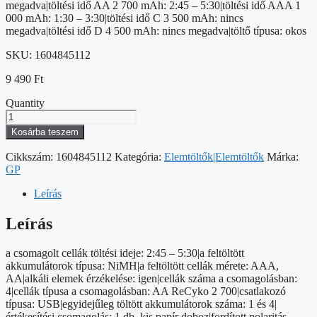
megadva|töltési idő AA 2 700 mAh: 2:45 – 5:30|töltési idő AAA 1
000 mAh: 1:30 – 3:30|töltési idő C 3 500 mAh: nincs
megadva|töltési idő D 4 500 mAh: nincs megadva|töltő típusa: okos
SKU:
1604845112
9 490
Ft
Quantity
GP
Akkumulátor
Kosárba teszem
töltő
Speed
Cikkszám:
1604845112
Kategória:
Elemtöltők|Elemtöltők
Márka:
M451
GP
+
4xAA
Leírás
ReCyko
2700mAh
Leírás
mennyiség
a csomagolt cellák töltési ideje: 2:45 – 5:30|a feltöltött
akkumulátorok típusa: NiMH|a feltöltött cellák mérete: AAA,
AA|alkáli elemek érzékelése: igen|cellák száma a csomagolásban:
4|cellák típusa a csomagolásban: AA ReCyko 2 700|csatlakozó
típusa: USB|egyidejűleg töltött akkumulátorok száma: 1 és 4|
értékesítési csomagolás: 1 db, kis papír doboz|fordított polaritás