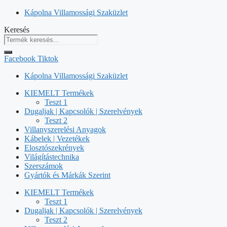
Kilépés
Kápolna Villamossági Szaküzlet
a
Keresés
tartalomba
Facebook
Tiktok
Kápolna Villamossági Szaküzlet
KIEMELT Termékek
Teszt 1
Dugaljak | Kapcsolók | Szerelvények
Teszt 2
Villanyszerelési Anyagok
Kábelek | Vezetékek
Elosztószekrények
Világítástechnika
Szerszámok
Gyártók és Márkák Szerint
KIEMELT Termékek
Teszt 1
Dugaljak | Kapcsolók | Szerelvények
Teszt 2