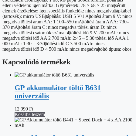
elleni védelem: igen|márka: GP|méretek: 78 × 68 × 25 mm|sérült
elemek érzékelése: igen|speciális funkciók: nincs megadva|tápkábel
(tartozék): micro USB|táplálás: USB 5 V/1 A|töltési áram 9 V: nincs
megadva|töltési áram AA: 1 100–550 mA|töltési áram AAA: 730–
370 mA|töltési áram C: nincs megadva|töltési áram D: nincs
megadva|töltési csatornák száma: 4|töltési idő 9 V 200 mAh: nincs
megadva|töltési idő AA 2 700 mAh: 2:45 – 5:30|töltési idő AAA 1
000 mAh: 1:30 – 3:30|töltési idő C 3 500 mAh: nincs
megadva|töltési idő D 4 500 mAh: nincs megadva|töltő típusa: okos
Kapcsolódó termékek
GP akkumulátor töltő B631
univerzális
12 990
Ft
Kosárba teszem