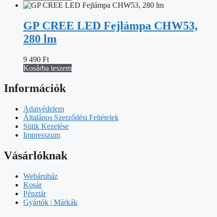
GP CREE LED Fejlámpa CHW53,
280 lm
9 490
Ft
Kosárba teszem
Információk
Adatvédelem
Általános Szerződési Feltételek
Sütik Kezelése
Impresszum
Vásárlóknak
Webáruház
Kosár
Pénztár
Gyártók | Márkák