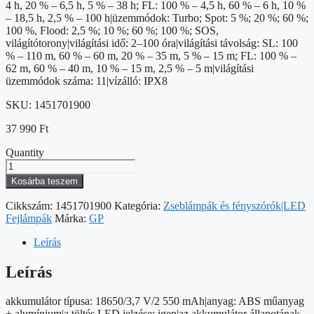
4 h, 20 % – 6,5 h, 5 % – 38 h; FL: 100 % – 4,5 h, 60 % – 6 h, 10 %
– 18,5 h, 2,5 % – 100 h|üzemmódok: Turbo; Spot: 5 %; 20 %; 60 %;
100 %, Flood: 2,5 %; 10 %; 60 %; 100 %; SOS,
világítótorony|világítási idő: 2–100 óra|világítási távolság: SL: 100
% – 110 m, 60 % – 60 m, 20 % – 35 m, 5 % – 15 m; FL: 100 % –
62 m, 60 % – 40 m, 10 % – 15 m, 2,5 % – 5 m|világítási
üzemmódok száma: 11|vízálló: IPX8
SKU:
1451701900
37 990
Ft
Quantity
GP
LED
Kosárba teszem
Fejlámpa
PHR19,
Cikkszám:
1451701900
Kategória:
Zseblámpák és fényszórók|LED
1200
Fejlámpák
Márka:
GP
lm,
tölthető
Leírás
mennyiség
Leírás
akkumulátor típusa: 18650/3,7 V/2 550 mAh|anyag: ABS műanyag
+ alumínium|a töltés LED jelzése: igen|az akkumulátor állapotának