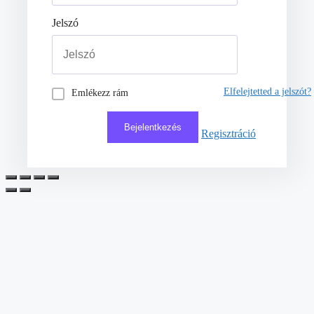
Jelszó
Elfelejtetted a jelszót?
Emlékezz rám
Regisztráció