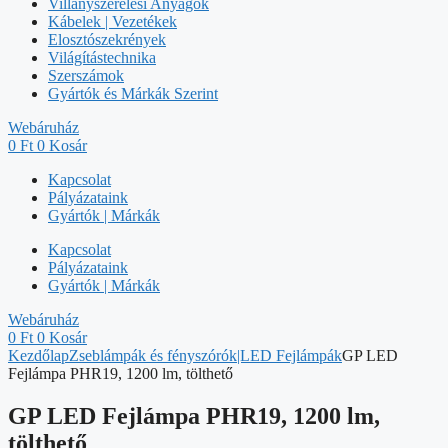
Villanyszerelési Anyagok
Kábelek | Vezetékek
Elosztószekrények
Világítástechnika
Szerszámok
Gyártók és Márkák Szerint
Webáruház
0
Ft
0
Kosár
Kapcsolat
Pályázataink
Gyártók | Márkák
Kapcsolat
Pályázataink
Gyártók | Márkák
Webáruház
0
Ft
0
Kosár
Kezdőlap
Zseblámpák és fényszórók|LED Fejlámpák
GP LED
Fejlámpa PHR19, 1200 lm, tölthető
GP LED Fejlámpa PHR19, 1200 lm,
tölthető