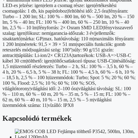
LED-es jelzése: igen|elem a csomag része: igen|értékesítési
csomagolás: 1 db, kis papírdoboz|feltöltési idő: 2,5 óra|fényáram:
Turbo – 1 200 lm; SL: 100 % – 800 lm, 60 % – 500 lm, 20 % – 150
lm, 5 % – 40 lm; FL: 100 % – 400 lm, 60 % – 250 lm, 10 % – 40
lm, 2,5 % – 10 lm|fényforrás: 2× Osram SMD LED|fényvisszaverő
szalag: igen|fókusz: nem|garancia-időszak: 3 év|jellemzők:
sisaktartó|márka: GP|max. hatótávolság: 110 m|maximális fényáram:
1 200 lm|méretek: 91,5 × 39 × 51 mm|speciális funkciók: gomb
reteszelés mód|sugárzási szög: 100°|súly: 90 g/151 g|szín:
antracit|táplálás: Li-ion/2× CR123A|tartozékok: USB-A=>USB-C
kábel 30 cm|tölthető: igen|töltőcsatlakozó típusa: USB-C|ütésállóság:
1,5 m|üzemidő részletezés: Turbo – 2 h, SL: 100 % – 3,5 h, 60 % –
4 h, 20 % – 6,5 h, 5 % – 38 h; FL: 100 % – 4,5 h, 60 % – 6 h, 10 %
– 18,5 h, 2,5 % – 100 h|üzemmódok: Turbo; Spot: 5 %; 20 %; 60 %;
100 %, Flood: 2,5 %; 10 %; 60 %; 100 %; SOS,
világítótorony|világítási idő: 2–100 óra|világítási távolság: SL: 100
% – 110 m, 60 % – 60 m, 20 % – 35 m, 5 % – 15 m; FL: 100 % –
62 m, 60 % – 40 m, 10 % – 15 m, 2,5 % – 5 m|világítási
üzemmódok száma: 11|vízálló: IPX8
Kapcsolódó termékek