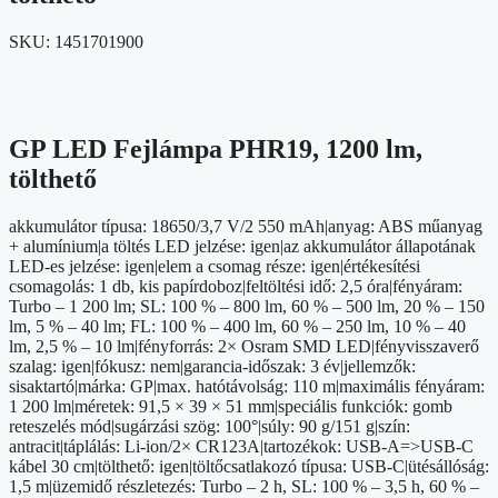
SKU:
1451701900
GP LED Fejlámpa PHR19, 1200 lm,
tölthető
akkumulátor típusa: 18650/3,7 V/2 550 mAh|anyag: ABS műanyag
+ alumínium|a töltés LED jelzése: igen|az akkumulátor állapotának
LED-es jelzése: igen|elem a csomag része: igen|értékesítési
csomagolás: 1 db, kis papírdoboz|feltöltési idő: 2,5 óra|fényáram:
Turbo – 1 200 lm; SL: 100 % – 800 lm, 60 % – 500 lm, 20 % – 150
lm, 5 % – 40 lm; FL: 100 % – 400 lm, 60 % – 250 lm, 10 % – 40
lm, 2,5 % – 10 lm|fényforrás: 2× Osram SMD LED|fényvisszaverő
szalag: igen|fókusz: nem|garancia-időszak: 3 év|jellemzők:
sisaktartó|márka: GP|max. hatótávolság: 110 m|maximális fényáram:
1 200 lm|méretek: 91,5 × 39 × 51 mm|speciális funkciók: gomb
reteszelés mód|sugárzási szög: 100°|súly: 90 g/151 g|szín:
antracit|táplálás: Li-ion/2× CR123A|tartozékok: USB-A=>USB-C
kábel 30 cm|tölthető: igen|töltőcsatlakozó típusa: USB-C|ütésállóság:
1,5 m|üzemidő részletezés: Turbo – 2 h, SL: 100 % – 3,5 h, 60 % –