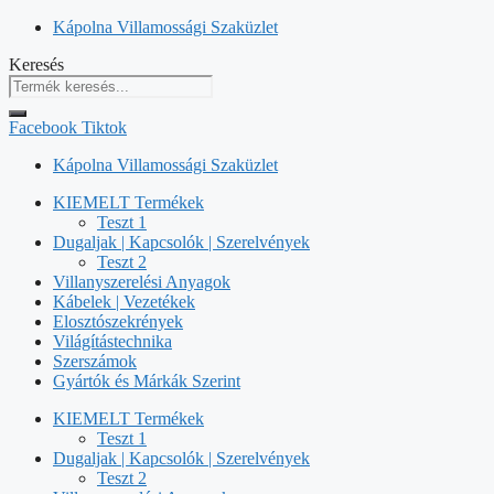
Kilépés
Kápolna Villamossági Szaküzlet
a
Keresés
tartalomba
Facebook
Tiktok
Kápolna Villamossági Szaküzlet
KIEMELT Termékek
Teszt 1
Dugaljak | Kapcsolók | Szerelvények
Teszt 2
Villanyszerelési Anyagok
Kábelek | Vezetékek
Elosztószekrények
Világítástechnika
Szerszámok
Gyártók és Márkák Szerint
KIEMELT Termékek
Teszt 1
Dugaljak | Kapcsolók | Szerelvények
Teszt 2