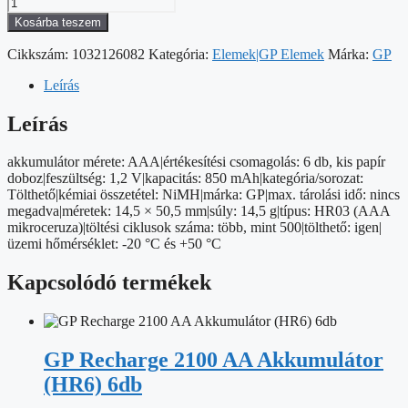
GP
ReCyko
Kosárba teszem
NiMH
Akkumulátor
Cikkszám:
1032126082
Kategória:
Elemek|GP Elemek
Márka:
GP
HR03
(AAA)
Leírás
850mAh
6db
Leírás
mennyiség
akkumulátor mérete: AAA|értékesítési csomagolás: 6 db, kis papír
doboz|feszültség: 1,2 V|kapacitás: 850 mAh|kategória/sorozat:
Tölthető|kémiai összetétel: NiMH|márka: GP|max. tárolási idő: nincs
megadva|méretek: 14,5 × 50,5 mm|súly: 14,5 g|típus: HR03 (AAA
mikroceruza)|töltési ciklusok száma: több, mint 500|tölthető: igen|
üzemi hőmérséklet: -20 °C és +50 °C
Kapcsolódó termékek
GP Recharge 2100 AA Akkumulátor
(HR6) 6db