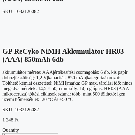
SKU:
1032126082
GP ReCyko NiMH Akkumulátor HR03
(AAA) 850mAh 6db
akkumulátor mérete: AAA|értékesítési csomagolás: 6 db, kis papír
doboz|feszültség: 1,2 V|kapacitás: 850 mAh|kategória/sorozat:
Tölthető|kémiai összetétel: NiMH|márka: GP|max. tárolási idő: nincs
megadva|méretek: 14,5 × 50,5 mm|súly: 14,5 g|típus: HR03 (AAA
mikroceruza)|töltési ciklusok száma: több, mint 500|tölthető: igen|
üzemi hőmérséklet: -20 °C és +50 °C
SKU:
1032126082
1 248
Ft
Quantity