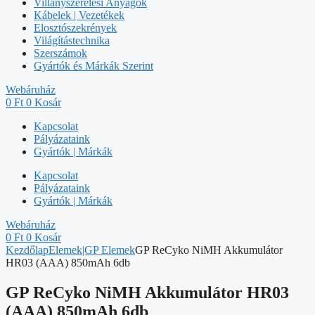
Villanyszerelési Anyagok
Kábelek | Vezetékek
Elosztószekrények
Világítástechnika
Szerszámok
Gyártók és Márkák Szerint
Webáruház
0
Ft
0
Kosár
Kapcsolat
Pályázataink
Gyártók | Márkák
Kapcsolat
Pályázataink
Gyártók | Márkák
Webáruház
0
Ft
0
Kosár
Kezdőlap
Elemek|GP Elemek
GP ReCyko NiMH Akkumulátor
HR03 (AAA) 850mAh 6db
GP ReCyko NiMH Akkumulátor HR03
(AAA) 850mAh 6db