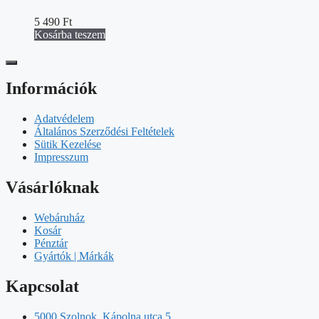
5 490
Ft
Kosárba teszem
Információk
Adatvédelem
Általános Szerződési Feltételek
Sütik Kezelése
Impresszum
Vásárlóknak
Webáruház
Kosár
Pénztár
Gyártók | Márkák
Kapcsolat
5000 Szolnok, Kápolna utca 5.