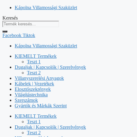
Kilépés
Kápolna Villamossági Szaküzlet
a
Keresés
tartalomba
Facebook
Tiktok
Kápolna Villamossági Szaküzlet
KIEMELT Termékek
Teszt 1
Dugaljak | Kapcsolók | Szerelvények
Teszt 2
Villanyszerelési Anyagok
Kábelek | Vezetékek
Elosztószekrények
Világítástechnika
Szerszámok
Gyártók és Márkák Szerint
KIEMELT Termékek
Teszt 1
Dugaljak | Kapcsolók | Szerelvények
Teszt 2