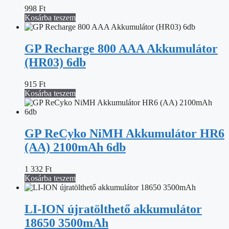
998
Ft
Kosárba teszem
GP Recharge 800 AAA Akkumulátor
(HR03) 6db
915
Ft
Kosárba teszem
GP ReCyko NiMH Akkumulátor HR6
(AA) 2100mAh 6db
1 332
Ft
Kosárba teszem
LI-ION újratölthető akkumulátor
18650 3500mAh