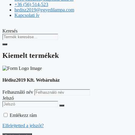
+36 (56) 514-523
hedisz2019@egyedilampa.com
Kapcsolati ív
Keresés
Kiemelt termékek
Hédisz2019 Kft. Webáruház
Felhasználó név
Jelszó
Emlékezz rám
Elfelejtetted a jelszót?