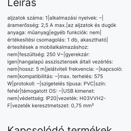
Leírás
aljzatok száma: 1|alkalmazási nyelvek: –|
áramerősség: 2,5 A max.|az aljzatok és dugók
anyaga: műanyag|egyéb funkciók: nem|
értékesítési csomagolás: 1 db, akasztható|
értesítések a mobilalkalmazáshoz:
nem|feszültség: 250 V~|gyerekzár:
igen|hangalapú asszisztensek általi vezérlés:
nem|hossz: 5 m|jelátviteli frekvencia: –|kapcsoló:
nem|kompatibilitás: –|max. terhelés: 575
W|protokoll: –|szigetelés típusa: PVC|szín:
fehér|támogatott OS: –|USB kimenet:
nem|védettség: IP20|vezeték: H03VVH2-
F|vezeték keresztmetszet: 0,75 mm²
Kapcsolódó termékek