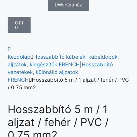
Webáruház
0
Ft
0
Kezdőlap
Hosszabbító kábelek, kábeldobok,
aljzatok, kiegészítők FRENCH|Hosszabbító
vezetékek, különálló aljzatok
FRENCH
Hosszabbító 5 m / 1 aljzat / fehér / PVC
/ 0,75 mm2
Hosszabbító 5 m / 1
aljzat / fehér / PVC /
0,75 mm2