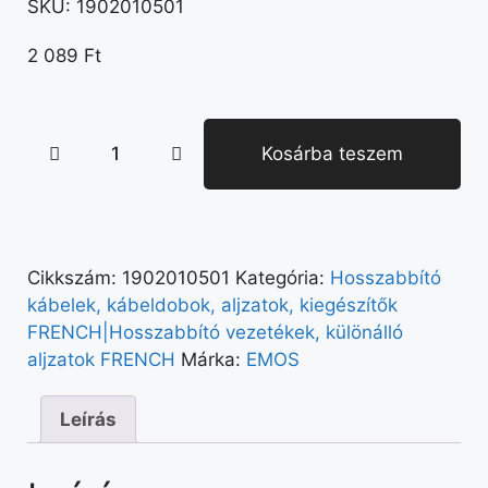
SKU:
1902010501
2 089
Ft
Kosárba teszem
Cikkszám:
1902010501
Kategória:
Hosszabbító
kábelek, kábeldobok, aljzatok, kiegészítők
FRENCH|Hosszabbító vezetékek, különálló
aljzatok FRENCH
Márka:
EMOS
Leírás