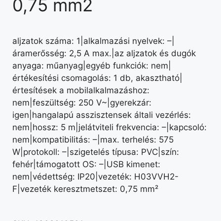
0,75 mm2
aljzatok száma: 1|alkalmazási nyelvek: –|
áramerősség: 2,5 A max.|az aljzatok és dugók
anyaga: műanyag|egyéb funkciók: nem|
értékesítési csomagolás: 1 db, akasztható|
értesítések a mobilalkalmazáshoz:
nem|feszültség: 250 V~|gyerekzár:
igen|hangalapú asszisztensek általi vezérlés:
nem|hossz: 5 m|jelátviteli frekvencia: –|kapcsoló:
nem|kompatibilitás: –|max. terhelés: 575
W|protokoll: –|szigetelés típusa: PVC|szín:
fehér|támogatott OS: –|USB kimenet:
nem|védettség: IP20|vezeték: H03VVH2-
F|vezeték keresztmetszet: 0,75 mm²