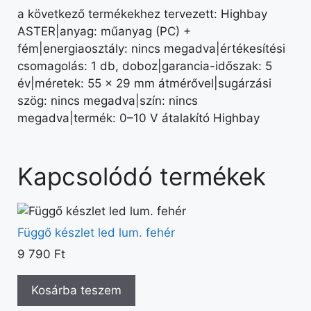
a következő termékekhez tervezett: Highbay
ASTER|anyag: műanyag (PC) +
fém|energiaosztály: nincs megadva|értékesítési
csomagolás: 1 db, doboz|garancia-időszak: 5
év|méretek: 55 × 29 mm átmérővel|sugárzási
szög: nincs megadva|szín: nincs
megadva|termék: 0–10 V átalakító Highbay
Kapcsolódó termékek
Függő készlet led lum. fehér
9 790
Ft
Kosárba teszem