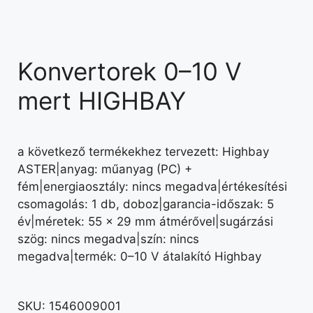
Konvertorek 0–10 V
mert HIGHBAY
a következő termékekhez tervezett: Highbay
ASTER|anyag: műanyag (PC) +
fém|energiaosztály: nincs megadva|értékesítési
csomagolás: 1 db, doboz|garancia-időszak: 5
év|méretek: 55 × 29 mm átmérővel|sugárzási
szög: nincs megadva|szín: nincs
megadva|termék: 0–10 V átalakító Highbay
SKU:
1546009001