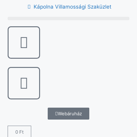
Kápolna Villamossági Szaküzlet
Webáruház
0
Ft