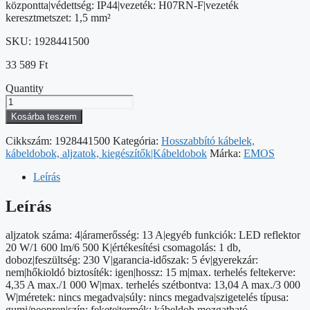
központta|védettség: IP44|vezeték: H07RN-F|vezeték
keresztmetszet: 1,5 mm²
SKU:
1928441500
33 589
Ft
Quantity
Kültéri
kábeldob
Kosárba teszem
15
m
Cikkszám:
1928441500
Kategória:
Hosszabbító kábelek,
/
kábeldobok, aljzatok, kiegészítők|Kábeldobok
Márka:
EMOS
4
aljzat
Leírás
/
gumi-
Leírás
neoprén
/
aljzatok száma: 4|áramerősség: 13 A|egyéb funkciók: LED reflektor
230
20 W/1 600 lm/6 500 K|értékesítési csomagolás: 1 db,
V
doboz|feszültség: 230 V|garancia-időszak: 5 év|gyerekzár:
/
nem|hőkioldó biztosíték: igen|hossz: 15 m|max. terhelés feltekerve:
1,5
4,35 A max./1 000 W|max. terhelés szétbontva: 13,04 A max./3 000
mm2
W|méretek: nincs megadva|súly: nincs megadva|szigetelés típusa:
LED
gumi/neopren|szín: fekete|termék: kábeldob mozgatható