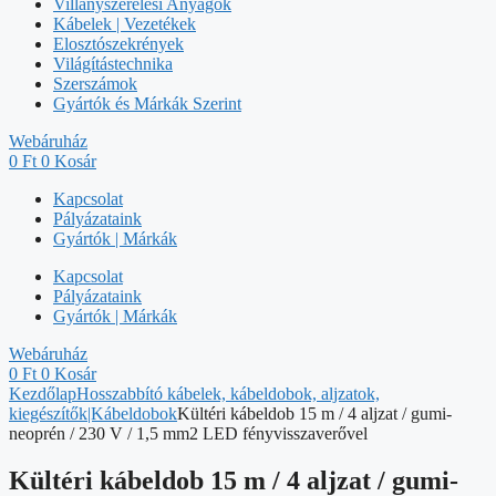
Villanyszerelési Anyagok
Kábelek | Vezetékek
Elosztószekrények
Világítástechnika
Szerszámok
Gyártók és Márkák Szerint
Webáruház
0
Ft
0
Kosár
Kapcsolat
Pályázataink
Gyártók | Márkák
Kapcsolat
Pályázataink
Gyártók | Márkák
Webáruház
0
Ft
0
Kosár
Kezdőlap
Hosszabbító kábelek, kábeldobok, aljzatok,
kiegészítők|Kábeldobok
Kültéri kábeldob 15 m / 4 aljzat / gumi-
neoprén / 230 V / 1,5 mm2 LED fényvisszaverővel
Kültéri kábeldob 15 m / 4 aljzat / gumi-