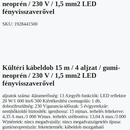
neoprén / 230 V / 1,5 mm2 LED
fényvisszaverővel
SKU:
1928441500
Kültéri kábeldob 15 m / 4 aljzat / gumi-
neoprén / 230 V / 1,5 mm2 LED
fényvisszaverővel
aljzatok száma: 4|áramerősség: 13 A|egyéb funkciók: LED reflektor
20 W/1 600 lm/6 500 K|értékesítési csomagolás: 1 db,
doboz|feszültség: 230 V|garancia-időszak: 5 év|gyerekzár:
nem|hőkioldó biztosíték: igen|hossz: 15 m|max. terhelés feltekerve:
4,35 A max./1 000 W|max. terhelés szétbontva: 13,04 A max./3 000
W|méretek: nincs megadva|súly: nincs megadva|szigetelés típusa:
gumi/neopren|szín: fekete|termék: kábeldob mozgatható