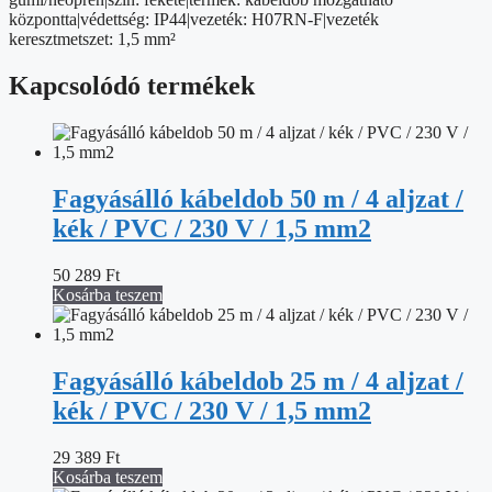
fényvisszaverővel
központta|védettség: IP44|vezeték: H07RN-F|vezeték
mennyiség
keresztmetszet: 1,5 mm²
Kapcsolódó termékek
Fagyásálló kábeldob 50 m / 4 aljzat /
kék / PVC / 230 V / 1,5 mm2
50 289
Ft
Kosárba teszem
Fagyásálló kábeldob 25 m / 4 aljzat /
kék / PVC / 230 V / 1,5 mm2
29 389
Ft
Kosárba teszem