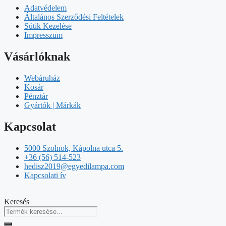
Adatvédelem
Általános Szerződési Feltételek
Sütik Kezelése
Impresszum
Vásárlóknak
Webáruház
Kosár
Pénztár
Gyártók | Márkák
Kapcsolat
5000 Szolnok, Kápolna utca 5.
+36 (56) 514-523
hedisz2019@egyedilampa.com
Kapcsolati ív
Keresés