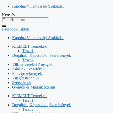
Kilépés
Kápolna Villamossági Szaküzlet
a
Keresés
tartalomba
Facebook
Tiktok
Kápolna Villamossági Szaküzlet
KIEMELT Termékek
Teszt 1
Dugaljak | Kapcsolók | Szerelvények
Teszt 2
Villanyszerelési Anyagok
Kábelek | Vezetékek
Elosztószekrények
Világítástechnika
Szerszámok
Gyártók és Márkák Szerint
KIEMELT Termékek
Teszt 1
Dugaljak | Kapcsolók | Szerelvények
Teszt 2