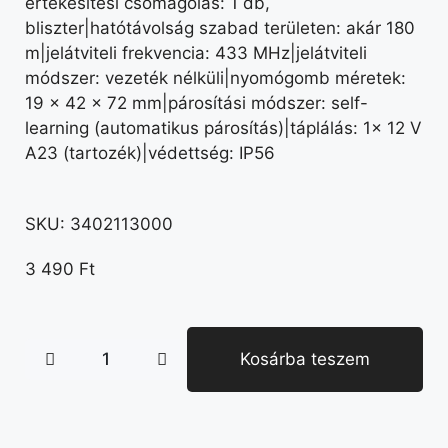
értékesítési csomagolás: 1 db,
bliszter|hatótávolság szabad területen: akár 180
m|jelátviteli frekvencia: 433 MHz|jelátviteli
módszer: vezeték nélküli|nyomógomb méretek:
19 × 42 × 72 mm|párosítási módszer: self-
learning (automatikus párosítás)|táplálás: 1× 12 V
A23 (tartozék)|védettség: IP56
SKU:
3402113000
3 490
Ft
Kosárba teszem