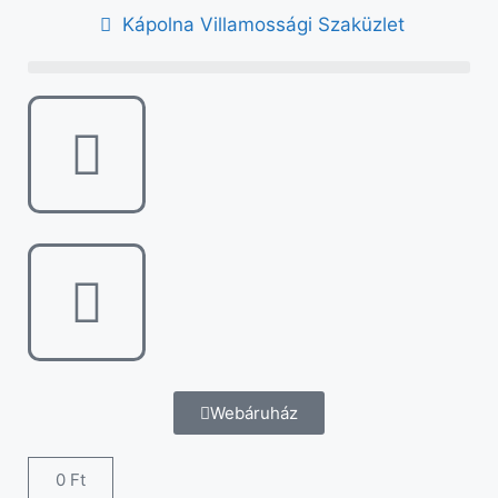
Kápolna Villamossági Szaküzlet
Webáruház
0
Ft