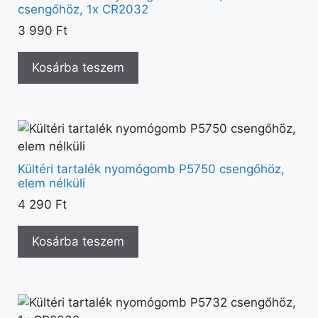
csengőhöz, 1x CR2032
3 990
Ft
Kosárba teszem
Kültéri tartalék nyomógomb P5750 csengőhöz,
elem nélküli
4 290
Ft
Kosárba teszem