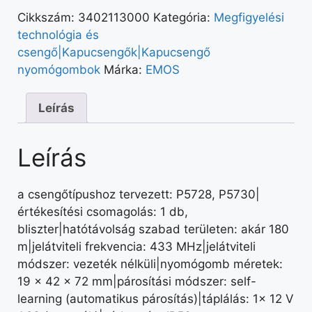
Cikkszám:
3402113000
Kategória:
Megfigyelési
technológia és
csengő|Kapucsengők|Kapucsengő
nyomógombok
Márka:
EMOS
Leírás
Leírás
a csengőtípushoz tervezett: P5728, P5730|
értékesítési csomagolás: 1 db,
bliszter|hatótávolság szabad területen: akár 180
m|jelátviteli frekvencia: 433 MHz|jelátviteli
módszer: vezeték nélküli|nyomógomb méretek:
19 × 42 × 72 mm|párosítási módszer: self-
learning (automatikus párosítás)|táplálás: 1× 12 V