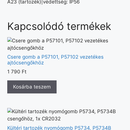
A23 (tartozék)|védettség: IP56
Kapcsolódó termékek
Csere gomb a P57101, P57102 vezetékes
ajtócsengőkhöz
1 790
Ft
Kosárba teszem
Kültéri tartozék nyomógomb P5734, P5734B