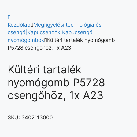
Kezdőlap
Megfigyelési technológia és
csengő|Kapucsengők|Kapucsengő
nyomógombok
Kültéri tartalék nyomógomb
P5728 csengőhöz, 1x A23
Kültéri tartalék
nyomógomb P5728
csengőhöz, 1x A23
SKU:
3402113000