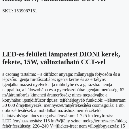
SKU:
1539087151
LED-es felületi lámpatest DIONI kerek,
fekete, 15W, változtatható CCT-vel
a csomag tartalma: –|a diffúzor anyaga: műanyag|a folyosóra és a
lépcsőn: igen|a fürdőszobába: igen|a kertre és az erkélyre:
igen|alkalmazási nyelvek: –|a műhelybe és a garázsba: nem|a
nappaliba, a hálószobába és a gyerekszobába: igen|áramerősség: 62
mA|áramforrás kimeneti áramerősség: nincs megadva|be a
konyhába: igen|diffúzor típusa: tejfehér|egyéb funkciók: –|élettartam:
30 000 óra|elhelyezés: mennyezet/fali|értékesítési csomagolás: 1 db,
doboz|értesítések a mobilalkalmazáshoz: nem|érzékelő
hatótávolsága: nincs megadva|fényáram: 1 725 lm|fényforrás:
LED|fényhasznosítás: 115 lm/W|fény színe: meleg/természetes/hideg
fehér|feszültség: 220–240 V~|flicker-free: nem villog|fogyasztás: 15