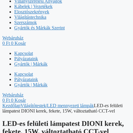
Villanyszerelési Anyagok
Kábelek | Vezetékek
Elosztószekrények
Világítástechnika
Szerszámok
Gyártók és Márkák Szerint
Webáruház
0
Ft
0
Kosár
Kapcsolat
Pályázataink
Gyártók | Márkák
Kapcsolat
Pályázataink
Gyártók | Márkák
Webáruház
0
Ft
0
Kosár
Kezdőlap
Világítótestek|LED mennyezeti lámpák
LED-es felületi
lámpatest DIONI kerek, fekete, 15W, változtatható CCT-vel
LED-es felületi lámpatest DIONI kerek,
fekete, 15W, változtatható CCT-vel