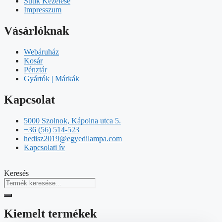
Sütik Kezelése
Impresszum
Vásárlóknak
Webáruház
Kosár
Pénztár
Gyártók | Márkák
Kapcsolat
5000 Szolnok, Kápolna utca 5.
+36 (56) 514-523
hedisz2019@egyedilampa.com
Kapcsolati ív
Keresés
Kiemelt termékek