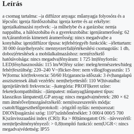
változtatható
Leírás
CCT-
vel
a csomag tartalma: –|a diffúzor anyaga: műanyag|a folyosóra és a
mennyiség
lépcsőn: igen|a fürdőszobába: igen|a kertre és az erkélyre:
igen|alkalmazási nyelvek: –|a műhelybe és a garázsba: nem|a
nappaliba, a hálószobába és a gyerekszobába: igen|áramerősség: 62
mA|áramforrás kimeneti áramerősség: nincs megadva|be a
konyhába: igen|diffúzor típusa: tejfehér|egyéb funkciók: –|élettartam:
30 000 óra|elhelyezés: mennyezet/fali|értékesítési csomagolás: 1 db,
doboz|értesítések a mobilalkalmazáshoz: nem|érzékelő
hatótávolsága: nincs megadva|fényáram: 1 725 lm|fényforrás:
LED|fényhasznosítás: 115 lm/W|fény színe: meleg/természetes/hideg
fehér|feszültség: 220–240 V~|flicker-free: nem villog|fogyasztás: 15
W|forma: kör|frekvencia: 50/60 Hz|garancia-időszak: 3 év|hangalapú
asszisztensek általi vezérlés: nem|helyettesítő: 110 W|hivatalba:
igen|jelátviteli frekvencia: –|kategória: PROFI|keret színe:
fekete|kompatibilitás: –|lámpatest: műanyag|lámpatest típus:
klasszikus lámpatest|LGP anyag: nincs megadva|méretek: 280 × 62
mm átmérővel|mozgásérzékelő: nem|összeszerelés módja:
csatolt/függeszthető|protokoll: –|rögzítő nyílás: nem|sorozat:
DIONI|sugárzási szög: 110°|színhőmérséklet: 3 000/4 000/5 700
K|színvisszaadási index (CRI): Ra > 80|támogatott OS: –|távvezérlő:
nem|teljesítménytényező: > 0,8|tompító funkció: nem|UGR<: nincs
megadva|védettség: IP55