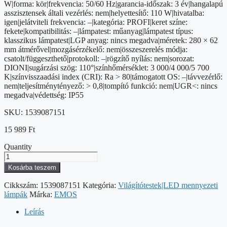
W|forma: kör|frekvencia: 50/60 Hz|garancia-időszak: 3 év|hangalapú
asszisztensek általi vezérlés: nem|helyettesítő: 110 W|hivatalba:
igen|jelátviteli frekvencia: –|kategória: PROFI|keret színe:
fekete|kompatibilitás: –|lámpatest: műanyag|lámpatest típus:
klasszikus lámpatest|LGP anyag: nincs megadva|méretek: 280 × 62
mm átmérővel|mozgásérzékelő: nem|összeszerelés módja:
csatolt/függeszthető|protokoll: –|rögzítő nyílás: nem|sorozat:
DIONI|sugárzási szög: 110°|színhőmérséklet: 3 000/4 000/5 700
K|színvisszaadási index (CRI): Ra > 80|támogatott OS: –|távvezérlő:
nem|teljesítménytényező: > 0,8|tompító funkció: nem|UGR<: nincs
megadva|védettség: IP55
SKU:
1539087151
15 989
Ft
Quantity
LED-
es
Kosárba teszem
felületi
lámpatest
Cikkszám:
1539087151
Kategória:
Világítótestek|LED mennyezeti
DIONI
lámpák
Márka:
EMOS
kerek,
fekete,
Leírás
15W,