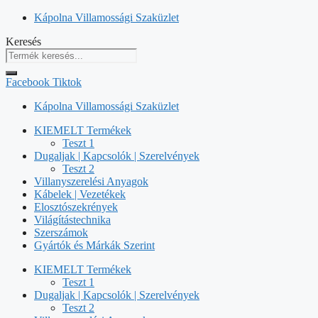
Kilépés
Kápolna Villamossági Szaküzlet
a
Keresés
tartalomba
Facebook
Tiktok
Kápolna Villamossági Szaküzlet
KIEMELT Termékek
Teszt 1
Dugaljak | Kapcsolók | Szerelvények
Teszt 2
Villanyszerelési Anyagok
Kábelek | Vezetékek
Elosztószekrények
Világítástechnika
Szerszámok
Gyártók és Márkák Szerint
KIEMELT Termékek
Teszt 1
Dugaljak | Kapcsolók | Szerelvények
Teszt 2