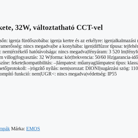
kete, 32W, változtatható CCT-vel
sőn: igen|a fürdőszobába: igen|a kertre és az erkélyre: igen|alkalmazás
merősség: nincs megadva|be a konyhába: igen|diffúzor típusa: tejfehér|
oz: nem|érzékelő hatótávolsága: nincs megadva|fényáram: 3 520 lm|fényf
m villog|fogyasztás: 32 W|forma: kör|frekvencia: 50/60 Hz|garancia-idősz
t színe: fekete|kompatibilitás: –|lámpatest: műanyag|lámpatest típus: 
ető|protokoll: –|rögzítő nyílás: nem|sorozat: DIONI|sugárzási szög: 11
9|tompító funkció: nem|UGR<: nincs megadva|védettség: IP55
ámpák
Márka:
EMOS