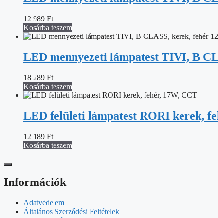
12 989
Ft
Kosárba teszem
LED mennyezeti lámpatest TIVI, B CLA
18 289
Ft
Kosárba teszem
LED felületi lámpatest RORI kerek, f
12 189
Ft
Kosárba teszem
Információk
Adatvédelem
Általános Szerződési Feltételek