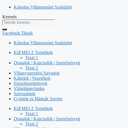
Kilépés
Kápolna Villamossági Szaküzlet
a
Keresés
tartalomba
Facebook
Tiktok
Kápolna Villamossági Szaküzlet
KIEMELT Termékek
Teszt 1
Dugaljak | Kapcsolók | Szerelvények
Teszt 2
Villanyszerelési Anyagok
Kábelek | Vezetékek
Elosztószekrények
Világítástechnika
Szerszámok
Gyártók és Márkák Szerint
KIEMELT Termékek
Teszt 1
Dugaljak | Kapcsolók | Szerelvények
Teszt 2