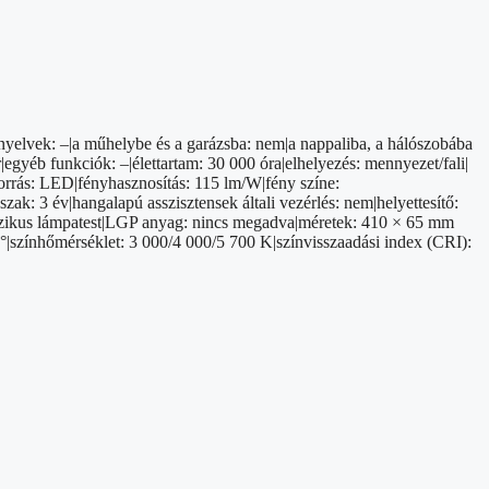
i nyelvek: –|a műhelybe és a garázsba: nem|a nappaliba, a hálószobába
egyéb funkciók: –|élettartam: 30 000 óra|elhelyezés: mennyezet/fali|
orrás: LED|fényhasznosítás: 115 lm/W|fény színe:
ak: 3 év|hangalapú asszisztensek általi vezérlés: nem|helyettesítő:
klasszikus lámpatest|LGP anyag: nincs megadva|méretek: 410 × 65 mm
0°|színhőmérséklet: 3 000/4 000/5 700 K|színvisszaadási index (CRI):