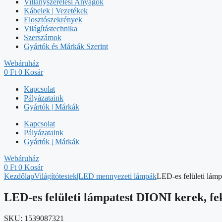
Villanyszerelési Anyagok
Kábelek | Vezetékek
Elosztószekrények
Világítástechnika
Szerszámok
Gyártók és Márkák Szerint
Webáruház
0
Ft
0
Kosár
Kapcsolat
Pályázataink
Gyártók | Márkák
Kapcsolat
Pályázataink
Gyártók | Márkák
Webáruház
0
Ft
0
Kosár
Kezdőlap
Világítótestek|LED mennyezeti lámpák
LED-es felületi lámp
LED-es felületi lámpatest DIONI kerek, fe
SKU:
1539087321