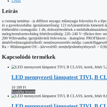
kerek,
Leírás
fekete,
32W,
Leírás
változtatható
CCT-
a csomag tartalma: –|a diffúzor anyaga: műanyag|a folyosóra és a lépc
vel
és a gyerekszobába: igen|áramerősség: 123 mA|áramforrás kimeneti ára
mennyiség
értékesítési csomagolás: 1 db, doboz|értesítések a mobilalkalmazásh
meleg/természetes/hideg fehér|feszültség: 220–240 V~|flicker-free: ne
200 W|hivatalba: igen|jelátviteli frekvencia: –|kategória: PROFI|kere
átmérővel|mozgásérzékelő: nem|összeszerelés módja: csatolt/függeszth
Ra > 80|támogatott OS: –|távvezérlő: nem|teljesítménytényező: > 0,
Kapcsolódó termékek
LED mennyezeti lámpatest TIVI, B CLA
10 189
Ft
Kosárba teszem
LED mennyezeti lámpatest TIVI, B CLA