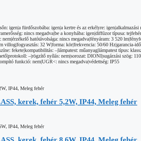
sőn: igen|a fürdőszobába: igen|a kertre és az erkélyre: igen|alkalmazás
merősség: nincs megadva|be a konyhába: igen|diffúzor típusa: tejfehér|
oz: nem|érzékelő hatótávolsága: nincs megadva|fényáram: 3 520 lm|fényf
m villog|fogyasztás: 32 W|forma: kör|frekvencia: 50/60 Hz|garancia-idősz
t színe: fekete|kompatibilitás: –|lámpatest: műanyag|lámpatest típus: 
ető|protokoll: –|rögzítő nyílás: nem|sorozat: DIONI|sugárzási szög: 11
9|tompító funkció: nem|UGR<: nincs megadva|védettség: IP55
SS, kerek, fehér 5,2W, IP44, Meleg fehér
SS, kerek, fehér 8,6W, IP44, Meleg fehér