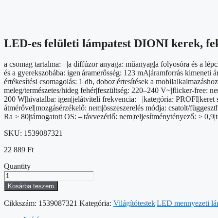
LED-es felületi lámpatest DIONI kerek, fe
a csomag tartalma: –|a diffúzor anyaga: műanyag|a folyosóra és a lépc
és a gyerekszobába: igen|áramerősség: 123 mA|áramforrás kimeneti ára
értékesítési csomagolás: 1 db, doboz|értesítések a mobilalkalmazásh
meleg/természetes/hideg fehér|feszültség: 220–240 V~|flicker-free: ne
200 W|hivatalba: igen|jelátviteli frekvencia: –|kategória: PROFI|kere
átmérővel|mozgásérzékelő: nem|összeszerelés módja: csatolt/függeszth
Ra > 80|támogatott OS: –|távvezérlő: nem|teljesítménytényező: > 0,
SKU:
1539087321
22 889
Ft
Quantity
LED-
es
Kosárba teszem
felületi
lámpatest
Cikkszám:
1539087321
Kategória:
Világítótestek|LED mennyezeti l
DIONI