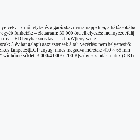
i nyelvek: –|a műhelybe és a garázsba: nem|a nappaliba, a hálószobába
egyéb funkciók: –|élettartam: 30 000 óra|elhelyezés: mennyezet/fali|
orrás: LED|fényhasznosítás: 115 lm/W|fény színe:
ak: 3 év|hangalapú asszisztensek általi vezérlés: nem|helyettesítő:
klasszikus lámpatest|LGP anyag: nincs megadva|méretek: 410 × 65 mm
0°|színhőmérséklet: 3 000/4 000/5 700 K|színvisszaadási index (CRI):