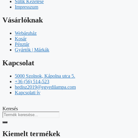
Sütik Kezelése
Impresszum
Vásárlóknak
Webáruház
Kosár
Pénztár
Gyártók | Márkák
Kapcsolat
5000 Szolnok, Kápolna utca 5.
+36 (56) 514-523
hedisz2019@egyedilampa.com
Kapcsolati ív
Keresés
Kiemelt termékek