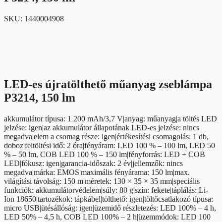
SKU:
1440004908
LED-es újratölthető műanyag zseblámpa
P3214, 150 lm
akkumulátor típusa: 1 200 mAh/3,7 V|anyag: műanyag|a töltés LED
jelzése: igen|az akkumulátor állapotának LED-es jelzése: nincs
megadva|elem a csomag része: igen|értékesítési csomagolás: 1 db,
doboz|feltöltési idő: 2 óra|fényáram: LED 100 % – 100 lm, LED 50
% – 50 lm, COB LED 100 % – 150 lm|fényforrás: LED + COB
LED|fókusz: igen|garancia-időszak: 2 év|jellemzők: nincs
megadva|márka: EMOS|maximális fényárama: 150 lm|max.
világítási távolság: 150 m|méretek: 130 × 35 × 35 mm|speciális
funkciók: akkumulátorvédelem|súly: 80 g|szín: fekete|táplálás: Li-
Ion 18650|tartozékok: tápkábel|tölthető: igen|töltőcsatlakozó típusa:
micro USB|ütésállóság: igen|üzemidő részletezés: LED 100% – 4 h,
LED 50% – 4,5 h, COB LED 100% – 2 h|üzemmódok: LED 100