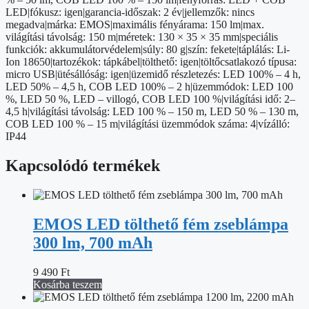
LED|fókusz: igen|garancia-időszak: 2 év|jellemzők: nincs
megadva|márka: EMOS|maximális fényárama: 150 lm|max.
világítási távolság: 150 m|méretek: 130 × 35 × 35 mm|speciális
funkciók: akkumulátorvédelem|súly: 80 g|szín: fekete|táplálás: Li-
Ion 18650|tartozékok: tápkábel|tölthető: igen|töltőcsatlakozó típusa:
micro USB|ütésállóság: igen|üzemidő részletezés: LED 100% – 4 h,
LED 50% – 4,5 h, COB LED 100% – 2 h|üzemmódok: LED 100
%, LED 50 %, LED – villogó, COB LED 100 %|világítási idő: 2–
4,5 h|világítási távolság: LED 100 % – 150 m, LED 50 % – 130 m,
COB LED 100 % – 15 m|világítási üzemmódok száma: 4|vízálló:
IP44
Kapcsolódó termékek
EMOS LED tölthető fém zseblámpa
300 lm, 700 mAh
9 490
Ft
Kosárba teszem