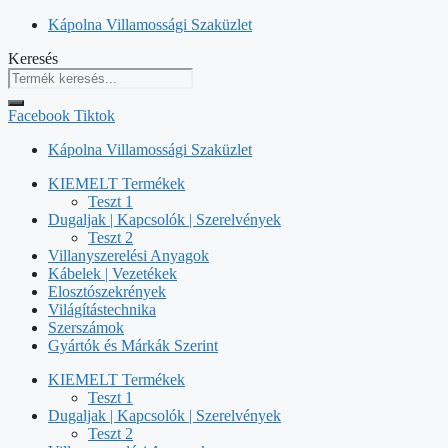
Kilépés
Kápolna Villamossági Szaküzlet
a
Keresés
tartalomba
Facebook
Tiktok
Kápolna Villamossági Szaküzlet
KIEMELT Termékek
Teszt 1
Dugaljak | Kapcsolók | Szerelvények
Teszt 2
Villanyszerelési Anyagok
Kábelek | Vezetékek
Elosztószekrények
Világítástechnika
Szerszámok
Gyártók és Márkák Szerint
KIEMELT Termékek
Teszt 1
Dugaljak | Kapcsolók | Szerelvények
Teszt 2