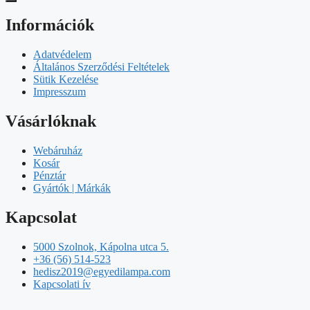
Információk
Adatvédelem
Általános Szerződési Feltételek
Sütik Kezelése
Impresszum
Vásárlóknak
Webáruház
Kosár
Pénztár
Gyártók | Márkák
Kapcsolat
5000 Szolnok, Kápolna utca 5.
+36 (56) 514-523
hedisz2019@egyedilampa.com
Kapcsolati ív