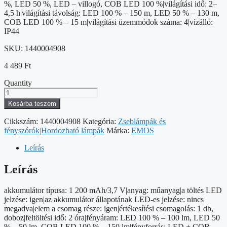
%, LED 50 %, LED – villogó, COB LED 100 %|világítási idő: 2–
4,5 h|világítási távolság: LED 100 % – 150 m, LED 50 % – 130 m,
COB LED 100 % – 15 m|világítási üzemmódok száma: 4|vízálló:
IP44
SKU:
1440004908
4 489
Ft
Quantity
LED-
es
Kosárba teszem
újratölthető
műanyag
Cikkszám:
1440004908
Kategória:
Zseblámpák és
zseblámpa
fényszórók|Hordozható lámpák
Márka:
EMOS
P3214,
150
Leírás
lm
mennyiség
Leírás
akkumulátor típusa: 1 200 mAh/3,7 V|anyag: műanyag|a töltés LED
jelzése: igen|az akkumulátor állapotának LED-es jelzése: nincs
megadva|elem a csomag része: igen|értékesítési csomagolás: 1 db,
doboz|feltöltési idő: 2 óra|fényáram: LED 100 % – 100 lm, LED 50
% – 50 lm, COB LED 100 % – 150 lm|fényforrás: LED + COB