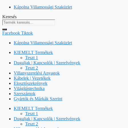
Kilépés
Kápolna Villamossági Szaküzlet
a
Keresés
tartalomba
Facebook
Tiktok
Kápolna Villamossági Szaküzlet
KIEMELT Termékek
Teszt 1
Dugaljak | Kapcsolók | Szerelvények
Teszt 2
Villanyszerelési Anyagok
Kábelek | Vezetékek
Elosztószekrények
Világítástechnika
Szerszámok
Gyártók és Márkák Szerint
KIEMELT Termékek
Teszt 1
Dugaljak | Kapcsolók | Szerelvények
Teszt 2