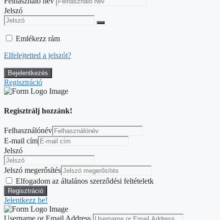
Felhasználó név
Jelszó
Emlékezz rám
Elfelejtetted a jelszót?
Regisztráció
Regisztrálj hozzánk!
Felhasználónév
E-mail cím
Jelszó
Jelszó megerősítés
Elfogadom az általános szerződési feltételetk
Jelentkezz be!
Username or Email Address