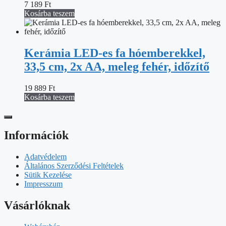
7 189
Ft
Kosárba teszem
Kerámia LED-es fa hóemberekkel,
33,5 cm, 2x AA, meleg fehér, időzítő
19 889
Ft
Kosárba teszem
Információk
Adatvédelem
Általános Szerződési Feltételek
Sütik Kezelése
Impresszum
Vásárlóknak