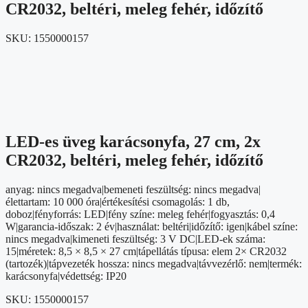
CR2032, beltéri, meleg fehér, időzítő
SKU:
1550000157
LED-es üveg karácsonyfa, 27 cm, 2x
CR2032, beltéri, meleg fehér, időzítő
anyag: nincs megadva|bemeneti feszültség: nincs megadva|
élettartam: 10 000 óra|értékesítési csomagolás: 1 db,
doboz|fényforrás: LED|fény színe: meleg fehér|fogyasztás: 0,4
W|garancia-időszak: 2 év|használat: beltéri|időzítő: igen|kábel színe:
nincs megadva|kimeneti feszültség: 3 V DC|LED-ek száma:
15|méretek: 8,5 × 8,5 × 27 cm|tápellátás típusa: elem 2× CR2032
(tartozék)|tápvezeték hossza: nincs megadva|távvezérlő: nem|termék:
karácsonyfa|védettség: IP20
SKU:
1550000157