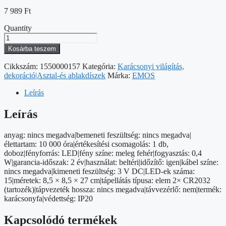
7 989
Ft
Quantity
LED-
es
Kosárba teszem
üveg
karácsonyfa,
Cikkszám:
1550000157
Kategória:
Karácsonyi világítás,
27
dekoráció|Asztal-és ablakdíszek
Márka:
EMOS
cm,
2x
Leírás
CR2032,
beltéri,
Leírás
meleg
fehér,
anyag: nincs megadva|bemeneti feszültség: nincs megadva|
időzítő
élettartam: 10 000 óra|értékesítési csomagolás: 1 db,
mennyiség
doboz|fényforrás: LED|fény színe: meleg fehér|fogyasztás: 0,4
W|garancia-időszak: 2 év|használat: beltéri|időzítő: igen|kábel színe:
nincs megadva|kimeneti feszültség: 3 V DC|LED-ek száma:
15|méretek: 8,5 × 8,5 × 27 cm|tápellátás típusa: elem 2× CR2032
(tartozék)|tápvezeték hossza: nincs megadva|távvezérlő: nem|termék:
karácsonyfa|védettség: IP20
Kapcsolódó termékek