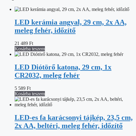
LED kerámia angyal, 29 cm, 2x AA,
meleg fehér, időzítő
21 489
Ft
Kosárba teszem
LED Diótörő katona, 29 cm, 1x
CR2032, meleg fehér
5 589
Ft
Kosárba teszem
LED-es fa karácsonyi tájkép, 23,5 cm,
2x AA, beltéri, meleg fehér, időzítő