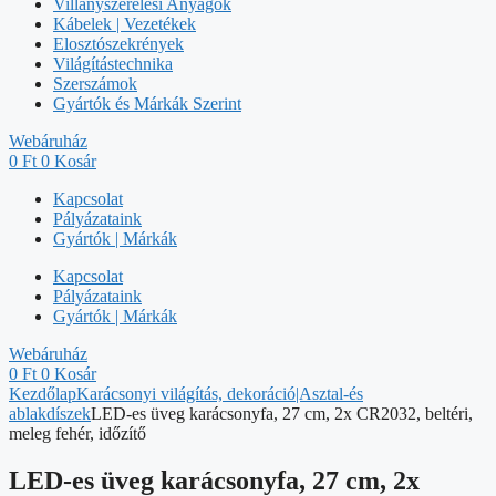
Villanyszerelési Anyagok
Kábelek | Vezetékek
Elosztószekrények
Világítástechnika
Szerszámok
Gyártók és Márkák Szerint
Webáruház
0
Ft
0
Kosár
Kapcsolat
Pályázataink
Gyártók | Márkák
Kapcsolat
Pályázataink
Gyártók | Márkák
Webáruház
0
Ft
0
Kosár
Kezdőlap
Karácsonyi világítás, dekoráció|Asztal-és
ablakdíszek
LED-es üveg karácsonyfa, 27 cm, 2x CR2032, beltéri,
meleg fehér, időzítő
LED-es üveg karácsonyfa, 27 cm, 2x