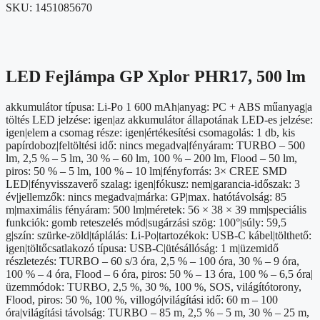
SKU:
1451085670
LED Fejlámpa GP Xplor PHR17, 500 lm
akkumulátor típusa: Li-Po 1 600 mAh|anyag: PC + ABS műanyag|a
töltés LED jelzése: igen|az akkumulátor állapotának LED-es jelzése:
igen|elem a csomag része: igen|értékesítési csomagolás: 1 db, kis
papírdoboz|feltöltési idő: nincs megadva|fényáram: TURBO – 500
lm, 2,5 % – 5 lm, 30 % – 60 lm, 100 % – 200 lm, Flood – 50 lm,
piros: 50 % – 5 lm, 100 % – 10 lm|fényforrás: 3× CREE SMD
LED|fényvisszaverő szalag: igen|fókusz: nem|garancia-időszak: 3
év|jellemzők: nincs megadva|márka: GP|max. hatótávolság: 85
m|maximális fényáram: 500 lm|méretek: 56 × 38 × 39 mm|speciális
funkciók: gomb reteszelés mód|sugárzási szög: 100°|súly: 59,5
g|szín: szürke-zöld|táplálás: Li-Po|tartozékok: USB-C kábel|tölthető:
igen|töltőcsatlakozó típusa: USB-C|ütésállóság: 1 m|üzemidő
részletezés: TURBO – 60 s/3 óra, 2,5 % – 100 óra, 30 % – 9 óra,
100 % – 4 óra, Flood – 6 óra, piros: 50 % – 13 óra, 100 % – 6,5 óra|
üzemmódok: TURBO, 2,5 %, 30 %, 100 %, SOS, világítótorony,
Flood, piros: 50 %, 100 %, villogó|világítási idő: 60 m – 100
óra|világítási távolság: TURBO – 85 m, 2,5 % – 5 m, 30 % – 25 m,