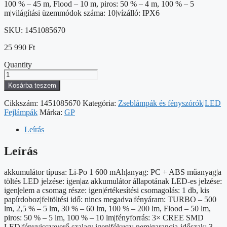
100 % – 45 m, Flood – 10 m, piros: 50 % – 4 m, 100 % – 5
m|világítási üzemmódok száma: 10|vízálló: IPX6
SKU:
1451085670
25 990
Ft
Quantity
LED
Fejlámpa
Kosárba teszem
GP
Xplor
Cikkszám:
1451085670
Kategória:
Zseblámpák és fényszórók|LED
PHR17,
Fejlámpák
Márka:
GP
500
lm
Leírás
mennyiség
Leírás
akkumulátor típusa: Li-Po 1 600 mAh|anyag: PC + ABS műanyag|a
töltés LED jelzése: igen|az akkumulátor állapotának LED-es jelzése:
igen|elem a csomag része: igen|értékesítési csomagolás: 1 db, kis
papírdoboz|feltöltési idő: nincs megadva|fényáram: TURBO – 500
lm, 2,5 % – 5 lm, 30 % – 60 lm, 100 % – 200 lm, Flood – 50 lm,
piros: 50 % – 5 lm, 100 % – 10 lm|fényforrás: 3× CREE SMD
LED|fényvisszaverő szalag: igen|fókusz: nem|garancia-időszak: 3