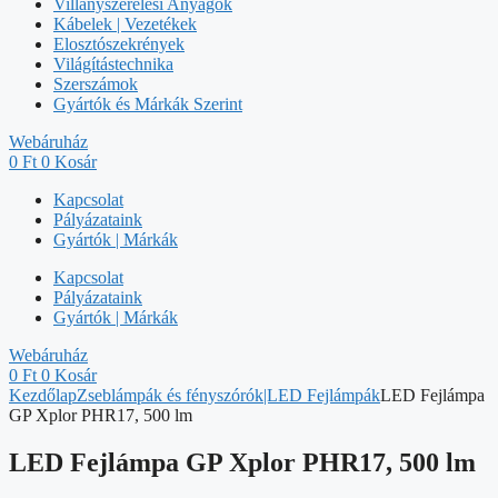
Villanyszerelési Anyagok
Kábelek | Vezetékek
Elosztószekrények
Világítástechnika
Szerszámok
Gyártók és Márkák Szerint
Webáruház
0
Ft
0
Kosár
Kapcsolat
Pályázataink
Gyártók | Márkák
Kapcsolat
Pályázataink
Gyártók | Márkák
Webáruház
0
Ft
0
Kosár
Kezdőlap
Zseblámpák és fényszórók|LED Fejlámpák
LED Fejlámpa
GP Xplor PHR17, 500 lm
LED Fejlámpa GP Xplor PHR17, 500 lm