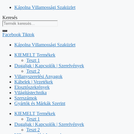
Kilépés
Kápolna Villamossági Szaküzlet
a
Keresés
tartalomba
Facebook
Tiktok
Kápolna Villamossági Szaküzlet
KIEMELT Termékek
Teszt 1
Dugaljak | Kapcsolók | Szerelvények
Teszt 2
Villanyszerelési Anyagok
Kábelek | Vezetékek
Elosztószekrények
Világítástechnika
Szerszámok
Gyártók és Márkák Szerint
KIEMELT Termékek
Teszt 1
Dugaljak | Kapcsolók | Szerelvények
Teszt 2