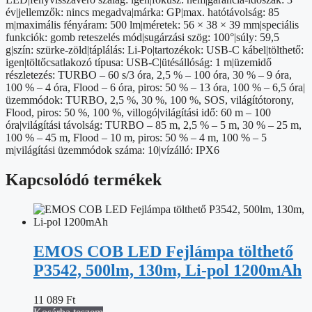
év|jellemzők: nincs megadva|márka: GP|max. hatótávolság: 85
m|maximális fényáram: 500 lm|méretek: 56 × 38 × 39 mm|speciális
funkciók: gomb reteszelés mód|sugárzási szög: 100°|súly: 59,5
g|szín: szürke-zöld|táplálás: Li-Po|tartozékok: USB-C kábel|tölthető:
igen|töltőcsatlakozó típusa: USB-C|ütésállóság: 1 m|üzemidő
részletezés: TURBO – 60 s/3 óra, 2,5 % – 100 óra, 30 % – 9 óra,
100 % – 4 óra, Flood – 6 óra, piros: 50 % – 13 óra, 100 % – 6,5 óra|
üzemmódok: TURBO, 2,5 %, 30 %, 100 %, SOS, világítótorony,
Flood, piros: 50 %, 100 %, villogó|világítási idő: 60 m – 100
óra|világítási távolság: TURBO – 85 m, 2,5 % – 5 m, 30 % – 25 m,
100 % – 45 m, Flood – 10 m, piros: 50 % – 4 m, 100 % – 5
m|világítási üzemmódok száma: 10|vízálló: IPX6
Kapcsolódó termékek
EMOS COB LED Fejlámpa tölthető
P3542, 500lm, 130m, Li-pol 1200mAh
11 089
Ft