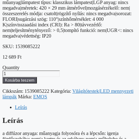
műanyag|lámpatest típus: klasszikus lámpatest|LGP anyag: nincs
megadva|méretek: 420 × 29 mm átmérővel|mozgásérzékelő: nem|
összeszerelés módja: csatolt|rögzítő nyílás: nincs megadva|sorozat:
FLORI|sugárzási szög: 110°|színhőmérséklet: 4 000
K|színvisszaadási index (CRI): Ra > 80|távvezérlő:
nem|teljesítménytényező: > 0,5|tompító funkció: nem|UGR<: nincs
megadva|védettség: IP20
SKU:
1539085222
12 689
Ft
Quantity
LED
felületi
Kosárba teszem
lámpatest
FLORI
Cikkszám:
1539085222
Kategória:
Világítótestek|LED mennyezeti
fekete,
lámpák
Márka:
EMOS
fehér,
22W,
Leírás
semleges
fehér
Leírás
mennyiség
a diffúzor anyaga: műanyag|a folyosóra és a lépcsőn: igen|a
fürdőszobába: nem|a kertre és az erkélyre: nem|a műhelybe és a