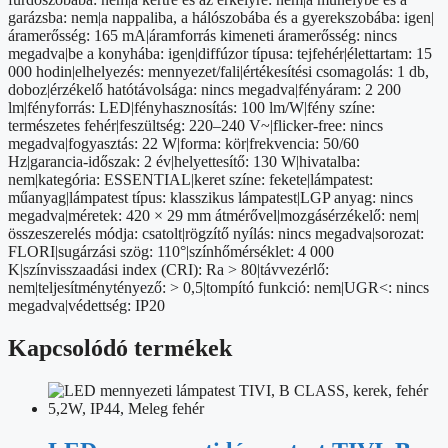
garázsba: nem|a nappaliba, a hálószobába és a gyerekszobába: igen|
áramerősség: 165 mA|áramforrás kimeneti áramerősség: nincs
megadva|be a konyhába: igen|diffúzor típusa: tejfehér|élettartam: 15
000 hodin|elhelyezés: mennyezet/fali|értékesítési csomagolás: 1 db,
doboz|érzékelő hatótávolsága: nincs megadva|fényáram: 2 200
lm|fényforrás: LED|fényhasznosítás: 100 lm/W|fény színe:
természetes fehér|feszültség: 220–240 V~|flicker-free: nincs
megadva|fogyasztás: 22 W|forma: kör|frekvencia: 50/60
Hz|garancia-időszak: 2 év|helyettesítő: 130 W|hivatalba:
nem|kategória: ESSENTIAL|keret színe: fekete|lámpatest:
műanyag|lámpatest típus: klasszikus lámpatest|LGP anyag: nincs
megadva|méretek: 420 × 29 mm átmérővel|mozgásérzékelő: nem|
összeszerelés módja: csatolt|rögzítő nyílás: nincs megadva|sorozat:
FLORI|sugárzási szög: 110°|színhőmérséklet: 4 000
K|színvisszaadási index (CRI): Ra > 80|távvezérlő:
nem|teljesítménytényező: > 0,5|tompító funkció: nem|UGR<: nincs
megadva|védettség: IP20
Kapcsolódó termékek