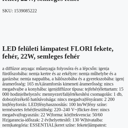
SKU:
1539085222
LED felületi lámpatest FLORI fekete,
fehér, 22W, semleges fehér
a diffúzor anyaga: műanyag|a folyosóra és a lépcsőn: igen|a
fürdőszobába: nem|a kertre és az erkélyre: nem|a műhelybe és a
garázsba: nem|a nappaliba, a hálószobába és a gyerekszobába: igen|
áramerősség: 165 mA|áramforrás kimeneti áramerősség: nincs
megadva|be a konyhába: igen|diffúzor típusa: tejfehér|élettartam: 15
000 hodin|elhelyezés: mennyezet/fali|értékesítési csomagolás: 1 db,
doboz|érzékelő hatótávolsága: nincs megadva|fényáram: 2 200
lm|fényforrás: LED|fényhasznosítás: 100 lm/W|fény színe:
természetes fehér|feszültség: 220–240 V~|flicker-free: nincs
megadva|fogyasztás: 22 W|forma: kör|frekvencia: 50/60
Hz|garancia-időszak: 2 év|helyettesítő: 130 W|hivatalba:
nem|kategória: ESSENTIAL|keret színe: fekete|lámpatest: