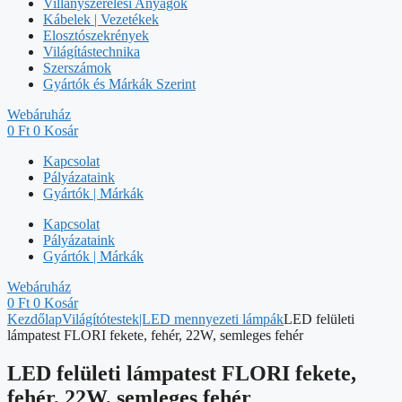
Villanyszerelési Anyagok
Kábelek | Vezetékek
Elosztószekrények
Világítástechnika
Szerszámok
Gyártók és Márkák Szerint
Webáruház
0
Ft
0
Kosár
Kapcsolat
Pályázataink
Gyártók | Márkák
Kapcsolat
Pályázataink
Gyártók | Márkák
Webáruház
0
Ft
0
Kosár
Kezdőlap
Világítótestek|LED mennyezeti lámpák
LED felületi
lámpatest FLORI fekete, fehér, 22W, semleges fehér
LED felületi lámpatest FLORI fekete,
fehér, 22W, semleges fehér