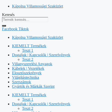
Kilépés
Kápolna Villamossági Szaküzlet
a
Keresés
tartalomba
Facebook
Tiktok
Kápolna Villamossági Szaküzlet
KIEMELT Termékek
Teszt 1
Dugaljak | Kapcsolók | Szerelvények
Teszt 2
Villanyszerelési Anyagok
Kábelek | Vezetékek
Elosztószekrények
Világítástechnika
Szerszámok
Gyártók és Márkák Szerint
KIEMELT Termékek
Teszt 1
Dugaljak | Kapcsolók | Szerelvények
Teszt 2