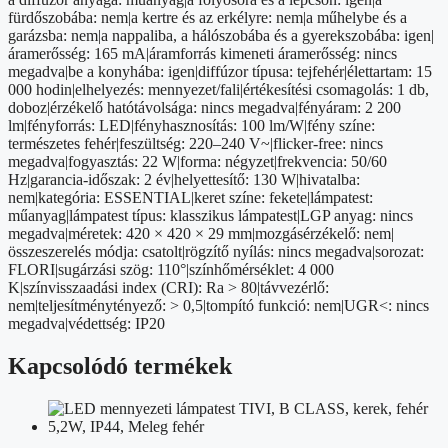
fürdőszobába: nem|a kertre és az erkélyre: nem|a műhelybe és a
garázsba: nem|a nappaliba, a hálószobába és a gyerekszobába: igen|
áramerősség: 165 mA|áramforrás kimeneti áramerősség: nincs
megadva|be a konyhába: igen|diffúzor típusa: tejfehér|élettartam: 15
000 hodin|elhelyezés: mennyezet/fali|értékesítési csomagolás: 1 db,
doboz|érzékelő hatótávolsága: nincs megadva|fényáram: 2 200
lm|fényforrás: LED|fényhasznosítás: 100 lm/W|fény színe:
természetes fehér|feszültség: 220–240 V~|flicker-free: nincs
megadva|fogyasztás: 22 W|forma: négyzet|frekvencia: 50/60
Hz|garancia-időszak: 2 év|helyettesítő: 130 W|hivatalba:
nem|kategória: ESSENTIAL|keret színe: fekete|lámpatest:
műanyag|lámpatest típus: klasszikus lámpatest|LGP anyag: nincs
megadva|méretek: 420 × 420 × 29 mm|mozgásérzékelő: nem|
összeszerelés módja: csatolt|rögzítő nyílás: nincs megadva|sorozat:
FLORI|sugárzási szög: 110°|színhőmérséklet: 4 000
K|színvisszaadási index (CRI): Ra > 80|távvezérlő:
nem|teljesítménytényező: > 0,5|tompító funkció: nem|UGR<: nincs
megadva|védettség: IP20
Kapcsolódó termékek