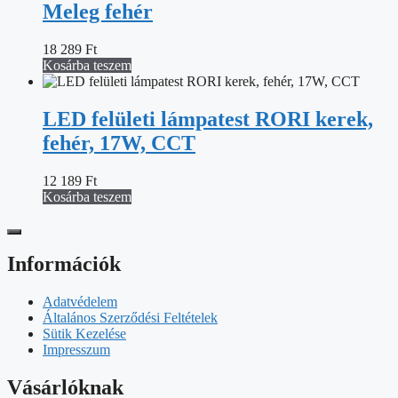
Meleg fehér
18 289
Ft
Kosárba teszem
LED felületi lámpatest RORI kerek,
fehér, 17W, CCT
12 189
Ft
Kosárba teszem
Információk
Adatvédelem
Általános Szerződési Feltételek
Sütik Kezelése
Impresszum
Vásárlóknak