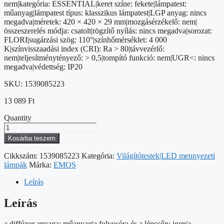
nem|kategória: ESSENTIAL|keret színe: fekete|lámpatest:
műanyag|lámpatest típus: klasszikus lámpatest|LGP anyag: nincs
megadva|méretek: 420 × 420 × 29 mm|mozgásérzékelő: nem|
összeszerelés módja: csatolt|rögzítő nyílás: nincs megadva|sorozat:
FLORI|sugárzási szög: 110°|színhőmérséklet: 4 000
K|színvisszaadási index (CRI): Ra > 80|távvezérlő:
nem|teljesítménytényező: > 0,5|tompító funkció: nem|UGR<: nincs
megadva|védettség: IP20
SKU:
1539085223
13 089
Ft
Quantity
LED
felületi
Kosárba teszem
lámpatest
FLORI
Cikkszám:
1539085223
Kategória:
Világítótestek|LED mennyezeti
négyzet,
lámpák
Márka:
EMOS
fehér,
22W,
Leírás
semleges
fehér
Leírás
mennyiség
a diffúzor anyaga: műanyag|a folyosóra és a lépcsőn: igen|a