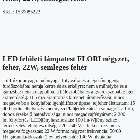
SKU:
1539085223
LED felületi lámpatest FLORI négyzet,
fehér, 22W, semleges fehér
a diffúzor anyaga: műanyag|a folyosóra és a lépcsőn: igen|a
fürdőszobába: nem|a kertre és az erkélyre: nem|a műhelybe és a
garázsba: nem|a nappaliba, a hálószobába és a gyerekszobába: igen|
áramerősség: 165 mA|áramforrás kimeneti áramerősség: nincs
megadva|be a konyhába: igen|diffúzor típusa: tejfehér|élettartam: 15
000 hodin|elhelyezés: mennyezet/fali|értékesítési csomagolás: 1 db,
doboz|érzékelő hatótávolsága: nincs megadva|fényáram: 2 200
lm|fényforrás: LED|fényhasznosítás: 100 lm/W|fény színe:
természetes fehér|feszültség: 220–240 V~|flicker-free: nincs
megadva|fogyasztás: 22 W|forma: négyzet|frekvencia: 50/60
Hz|garancia-időszak: 2 év|helyettesítő: 130 W|hivatalba: