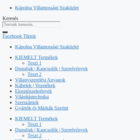
Kilépés
Kápolna Villamossági Szaküzlet
a
Keresés
tartalomba
Facebook
Tiktok
Kápolna Villamossági Szaküzlet
KIEMELT Termékek
Teszt 1
Dugaljak | Kapcsolók | Szerelvények
Teszt 2
Villanyszerelési Anyagok
Kábelek | Vezetékek
Elosztószekrények
Világítástechnika
Szerszámok
Gyártók és Márkák Szerint
KIEMELT Termékek
Teszt 1
Dugaljak | Kapcsolók | Szerelvények
Teszt 2