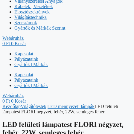
Villanyszerelési Anyagok
Kábelek | Vezetékek
Elosztószekrények
Világítástechnika
Szerszámok
Gyártók és Márkák Szerint
Webáruház
0
Ft
0
Kosár
Kapcsolat
Pályázataink
Gyártók | Márkák
Kapcsolat
Pályázataink
Gyártók | Márkák
Webáruház
0
Ft
0
Kosár
Kezdőlap
Világítótestek|LED mennyezeti lámpák
LED felületi
lámpatest FLORI négyzet, fehér, 22W, semleges fehér
LED felületi lámpatest FLORI négyzet,
fehér, 22W, semleges fehér