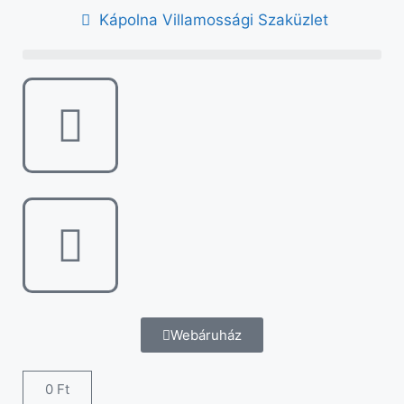
Kápolna Villamossági Szaküzlet
Webáruház
0
Ft