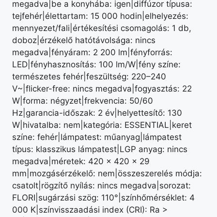
megadva|be a konyhába: igen|diffúzor típusa:
tejfehér|élettartam: 15 000 hodin|elhelyezés:
mennyezet/fali|értékesítési csomagolás: 1 db,
doboz|érzékelő hatótávolsága: nincs
megadva|fényáram: 2 200 lm|fényforrás:
LED|fényhasznosítás: 100 lm/W|fény színe:
természetes fehér|feszültség: 220–240
V~|flicker-free: nincs megadva|fogyasztás: 22
W|forma: négyzet|frekvencia: 50/60
Hz|garancia-időszak: 2 év|helyettesítő: 130
W|hivatalba: nem|kategória: ESSENTIAL|keret
színe: fehér|lámpatest: műanyag|lámpatest
típus: klasszikus lámpatest|LGP anyag: nincs
megadva|méretek: 420 × 420 × 29
mm|mozgásérzékelő: nem|összeszerelés módja:
csatolt|rögzítő nyílás: nincs megadva|sorozat:
FLORI|sugárzási szög: 110°|színhőmérséklet: 4
000 K|színvisszaadási index (CRI): Ra >