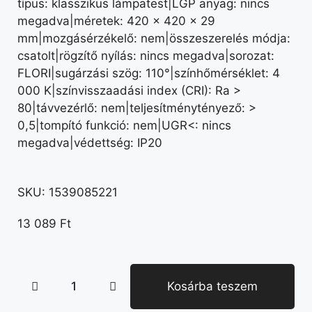
típus: klasszikus lámpatest|LGP anyag: nincs
megadva|méretek: 420 × 420 × 29
mm|mozgásérzékelő: nem|összeszerelés módja:
csatolt|rögzítő nyílás: nincs megadva|sorozat:
FLORI|sugárzási szög: 110°|színhőmérséklet: 4
000 K|színvisszaadási index (CRI): Ra >
80|távvezérlő: nem|teljesítménytényező: >
0,5|tompító funkció: nem|UGR<: nincs
megadva|védettség: IP20
SKU:
1539085221
13 089
Ft
Kosárba teszem