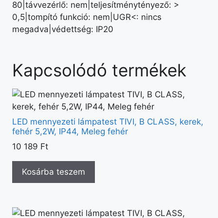
80|távvezérlő: nem|teljesítménytényező: >
0,5|tompító funkció: nem|UGR<: nincs
megadva|védettség: IP20
Kapcsolódó termékek
LED mennyezeti lámpatest TIVI, B CLASS, kerek,
fehér 5,2W, IP44, Meleg fehér
10 189
Ft
Kosárba teszem