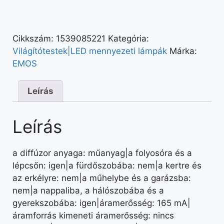
Cikkszám:
1539085221
Kategória:
Világítótestek|LED mennyezeti lámpák
Márka:
EMOS
Leírás
Leírás
a diffúzor anyaga: műanyag|a folyosóra és a
lépcsőn: igen|a fürdőszobába: nem|a kertre és
az erkélyre: nem|a műhelybe és a garázsba:
nem|a nappaliba, a hálószobába és a
gyerekszobába: igen|áramerősség: 165 mA|
áramforrás kimeneti áramerősség: nincs