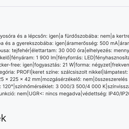
yosóra és a lépcsőn: igen|a fürdőszobába: nem|a kertr
ba és a gyerekszobába: igen|áramerősség: 500 mA|áram
usa: tejfehér|élettartam: 30 000 óra|elhelyezés: mennye
kelő|fényáram: 1 900 lm|fényforrás: LED|fényhasznosít
cker-free: igen|fogyasztás: 21 W|forma: négyzet|frekve
egória: PROFI|keret színe: szálcsiszolt nikkel|lámpatest
 × 225 × 42 mm|mozgásérzékelő: nem|összeszerelés mód
120°|színhőmérséklet: 3 000/3 500/4 000 K|színvisszaa
funkció: nem|UGR<: nincs megadva|védettség: IP40/IP2
ek