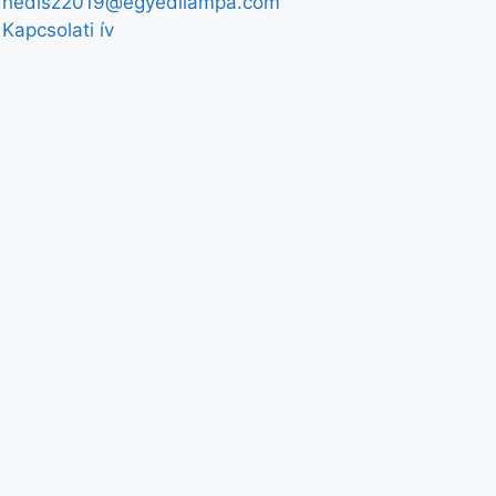
hedisz2019@egyedilampa.com
Kapcsolati ív