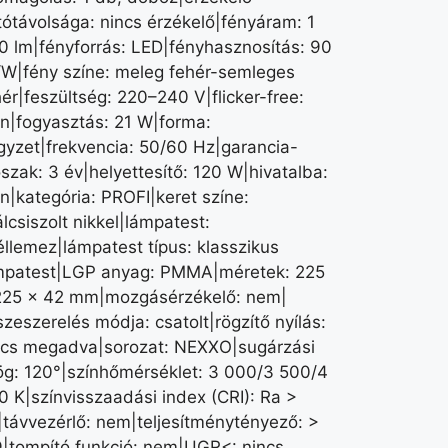
tótávolsága: nincs érzékelő|fényáram: 1
0 lm|fényforrás: LED|fényhasznosítás: 90
/W|fény színe: meleg fehér-semleges
ér|feszültség: 220–240 V|flicker-free:
en|fogyasztás: 21 W|forma:
gyzet|frekvencia: 50/60 Hz|garancia-
szak: 3 év|helyettesítő: 120 W|hivatalba:
en|kategória: PROFI|keret színe:
lcsiszolt nikkel|lámpatest:
éllemez|lámpatest típus: klasszikus
mpatest|LGP anyag: PMMA|méretek: 225
225 × 42 mm|mozgásérzékelő: nem|
zeszerelés módja: csatolt|rögzítő nyílás:
ncs megadva|sorozat: NEXXO|sugárzási
ög: 120°|színhőmérséklet: 3 000/3 500/4
0 K|színvisszaadási index (CRI): Ra >
|távvezérlő: nem|teljesítménytényező: >
9|tompító funkció: nem|UGR<: nincs