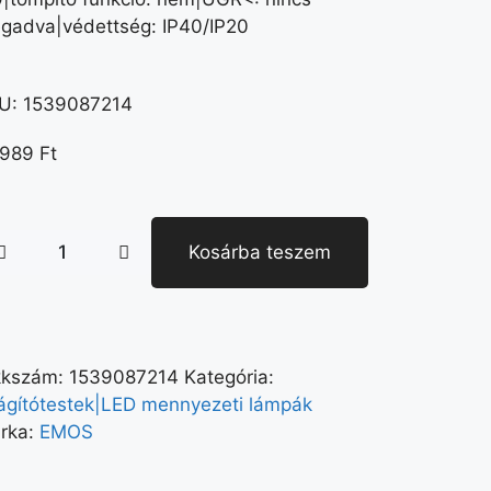
gadva|védettség: IP40/IP20
U:
1539087214
 989
Ft
Kosárba teszem
kkszám:
1539087214
Kategória:
lágítótestek|LED mennyezeti lámpák
rka:
EMOS