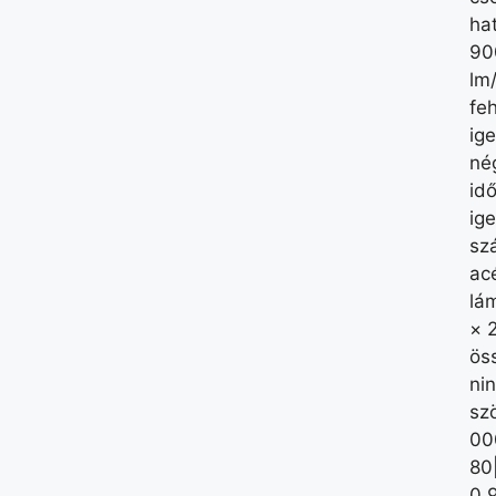
ha
90
lm
feh
ig
né
idő
ig
szá
ac
lá
× 
öss
ni
sz
00
80
0,