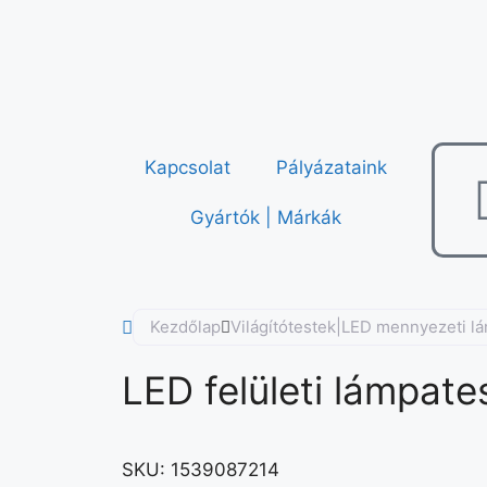
Kapcsolat
Pályázataink
Gyártók | Márkák
Kezdőlap
Világítótestek|LED mennyezeti l
LED felületi lámpat
SKU:
1539087214