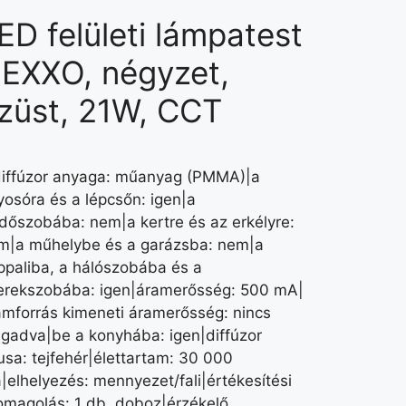
ED felületi lámpatest
EXXO, négyzet,
züst, 21W, CCT
diffúzor anyaga: műanyag (PMMA)|a
yosóra és a lépcsőn: igen|a
rdőszobába: nem|a kertre és az erkélyre:
m|a műhelybe és a garázsba: nem|a
ppaliba, a hálószobába és a
erekszobába: igen|áramerősség: 500 mA|
amforrás kimeneti áramerősség: nincs
gadva|be a konyhába: igen|diffúzor
pusa: tejfehér|élettartam: 30 000
a|elhelyezés: mennyezet/fali|értékesítési
omagolás: 1 db, doboz|érzékelő