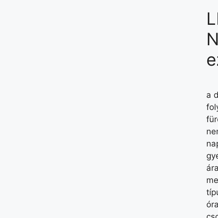
L
N
e
a 
fol
fü
ne
na
gy
ár
me
tí
ór
cs