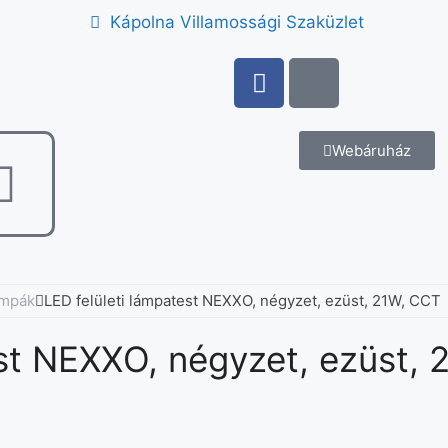
Kápolna Villamossági Szaküzlet
Webáruház
ámpák
LED felületi lámpatest NEXXO, négyzet, ezüst, 21W, CCT
est NEXXO, négyzet, ezüst,