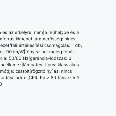
e és az erkélyre: nem|a műhelybe és a
forrás kimeneti áramerősség: nincs
zet/fali|értékesítési csomagolás: 1 db,
ás: 90 lm/W|fény színe: meleg fehér-
ncia: 50/60 Hz|garancia-időszak: 3
: acéllemez|lámpatest típus: klasszikus
ja: csatolt|rögzítő nyílás: nincs
dási index (CRI): Ra > 80|távvezérlő:
0