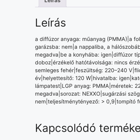
Leírás
Leírás
a diffúzor anyaga: műanyag (PMMA)|a fol
garázsba: nem|a nappaliba, a hálószobá
megadva|be a konyhába: igen|diffúzor típ
doboz|érzékelő hatótávolsága: nincs érzé
semleges fehér|feszültség: 220–240 V|fli
év|helyettesítő: 120 W|hivatalba: igen|kat
lámpatest|LGP anyag: PMMA|méretek: 225
megadva|sorozat: NEXXO|sugárzási szög: 
nem|teljesítménytényező: > 0,9|tompító 
Kapcsolódó termék