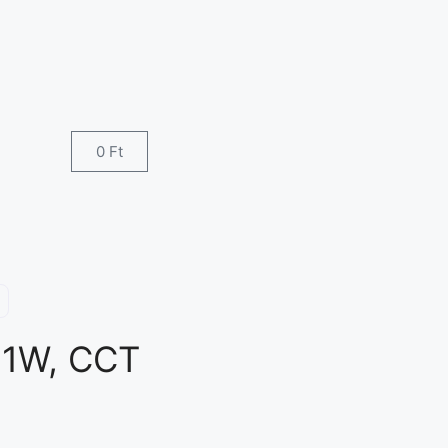
0
Ft
 21W, CCT