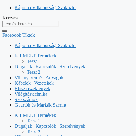
Kilépés
Kápolna Villamossági Szaküzlet
a
Keresés
tartalomba
Facebook
Tiktok
Kápolna Villamossági Szaküzlet
KIEMELT Termékek
Teszt 1
Dugaljak | Kapcsolók | Szerelvények
Teszt 2
Villanyszerelési Anyagok
Kábelek | Vezetékek
Elosztószekrények
Világítástechnika
Szerszámok
Gyártók és Márkák Szerint
KIEMELT Termékek
Teszt 1
Dugaljak | Kapcsolók | Szerelvények
Teszt 2