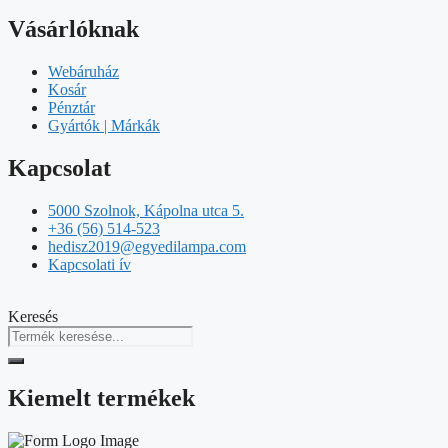
Vásárlóknak
Webáruház
Kosár
Pénztár
Gyártók | Márkák
Kapcsolat
5000 Szolnok, Kápolna utca 5.
+36 (56) 514-523
hedisz2019@egyedilampa.com
Kapcsolati ív
Keresés
Kiemelt termékek