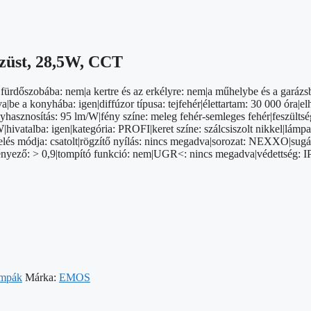
ezüst, 28,5W, CCT
fürdőszobába: nem|a kertre és az erkélyre: nem|a műhelybe és a garázsb
 a konyhába: igen|diffúzor típusa: tejfehér|élettartam: 30 000 óra|elh
yhasznosítás: 95 lm/W|fény színe: meleg fehér-semleges fehér|feszültsé
|hivatalba: igen|kategória: PROFI|keret színe: szálcsiszolt nikkel|lámp
 módja: csatolt|rögzítő nyílás: nincs megadva|sorozat: NEXXO|sugárz
ytényező: > 0,9|tompító funkció: nem|UGR<: nincs megadva|védettség: 
ámpák
Márka:
EMOS