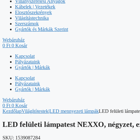
Villanyszerelési Anyagok
Kábelek | Vezetékek
Elosztószekrények
Világítástechnika
Szerszámok
Gyártók és Márkák Szerint
Webáruház
0
Ft
0
Kosár
Kapcsolat
Pályázataink
Gyártók | Márkák
Kapcsolat
Pályázataink
Gyártók | Márkák
Webáruház
0
Ft
0
Kosár
Kezdőlap
Világítótestek|LED mennyezeti lámpák
LED felületi lámpa
LED felületi lámpatest NEXXO, négyzet, 
SKU:
1539087284