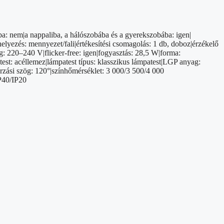
a: nem|a nappaliba, a hálószobába és a gyerekszobába: igen|
elyezés: mennyezet/fali|értékesítési csomagolás: 1 db, doboz|érzékelő
g: 220–240 V|flicker-free: igen|fogyasztás: 28,5 W|forma:
atest: acéllemez|lámpatest típus: klasszikus lámpatest|LGP anyag:
ási szög: 120°|színhőmérséklet: 3 000/3 500/4 000
IP40/IP20