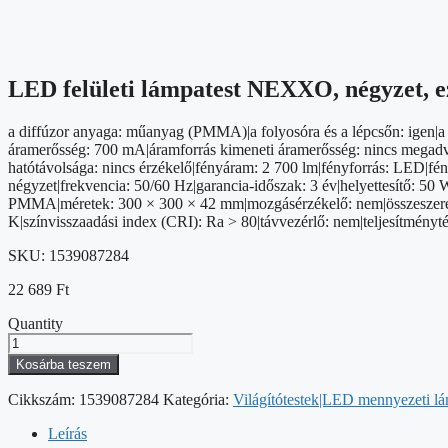
LED felületi lámpatest NEXXO, négyzet, 
a diffúzor anyaga: műanyag (PMMA)|a folyosóra és a lépcsőn: igen|a 
áramerősség: 700 mA|áramforrás kimeneti áramerősség: nincs megadva|be
hatótávolsága: nincs érzékelő|fényáram: 2 700 lm|fényforrás: LED|fén
négyzet|frekvencia: 50/60 Hz|garancia-időszak: 3 év|helyettesítő: 50 W
PMMA|méretek: 300 × 300 × 42 mm|mozgásérzékelő: nem|összeszerelés
K|színvisszaadási index (CRI): Ra > 80|távvezérlő: nem|teljesítmén
SKU:
1539087284
22 689
Ft
Quantity
LED
felületi
Kosárba teszem
lámpatest
NEXXO,
Cikkszám:
1539087284
Kategória:
Világítótestek|LED mennyezeti l
négyzet,
ezüst,
Leírás