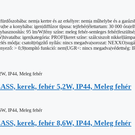
fürdőszobába: nem|a kertre és az erkélyre: nem|a műhelybe és a garázsb
 a konyhába: igen|diffúzor típusa: tejfehér|élettartam: 30 000 óra|elh
yhasznosítás: 95 lm/W|fény színe: meleg fehér-semleges fehér|feszültsé
|hivatalba: igen|kategória: PROFI|keret színe: szálcsiszolt nikkel|lámp
 módja: csatolt|rögzítő nyílás: nincs megadva|sorozat: NEXXO|sugárz
ytényező: > 0,9|tompító funkció: nem|UGR<: nincs megadva|védettség: 
SS, kerek, fehér 5,2W, IP44, Meleg fehér
SS, kerek, fehér 8,6W, IP44, Meleg fehér