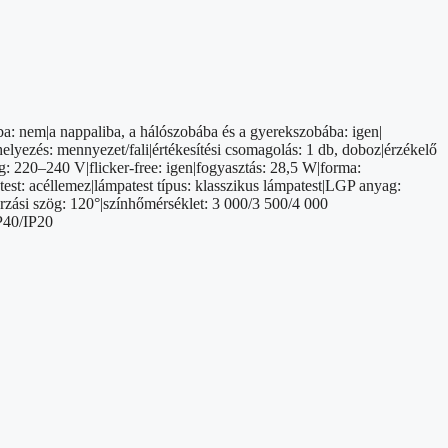
a: nem|a nappaliba, a hálószobába és a gyerekszobába: igen|
elyezés: mennyezet/fali|értékesítési csomagolás: 1 db, doboz|érzékelő
g: 220–240 V|flicker-free: igen|fogyasztás: 28,5 W|forma:
atest: acéllemez|lámpatest típus: klasszikus lámpatest|LGP anyag:
ási szög: 120°|színhőmérséklet: 3 000/3 500/4 000
IP40/IP20