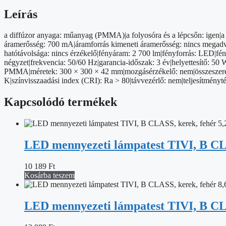
28,5W,
CCT
Leírás
mennyiség
a diffúzor anyaga: műanyag (PMMA)|a folyosóra és a lépcsőn: igen|a 
áramerősség: 700 mA|áramforrás kimeneti áramerősség: nincs megadva|be
hatótávolsága: nincs érzékelő|fényáram: 2 700 lm|fényforrás: LED|fén
négyzet|frekvencia: 50/60 Hz|garancia-időszak: 3 év|helyettesítő: 50 W
PMMA|méretek: 300 × 300 × 42 mm|mozgásérzékelő: nem|összeszerelés
K|színvisszaadási index (CRI): Ra > 80|távvezérlő: nem|teljesítmén
Kapcsolódó termékek
LED mennyezeti lámpatest TIVI, B CLA
10 189
Ft
Kosárba teszem
LED mennyezeti lámpatest TIVI, B CLA