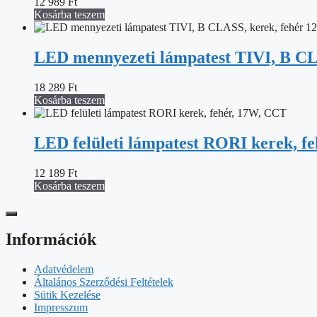
12 989
Ft
Kosárba teszem
LED mennyezeti lámpatest TIVI, B CLA
18 289
Ft
Kosárba teszem
LED felületi lámpatest RORI kerek, f
12 189
Ft
Kosárba teszem
Információk
Adatvédelem
Általános Szerződési Feltételek
Sütik Kezelése
Impresszum