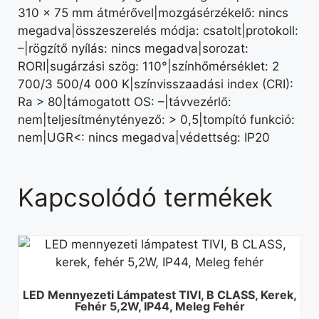
310 × 75 mm átmérővel|mozgásérzékelő: nincs
megadva|összeszerelés módja: csatolt|protokoll:
–|rögzítő nyílás: nincs megadva|sorozat:
RORI|sugárzási szög: 110°|színhőmérséklet: 2
700/3 500/4 000 K|színvisszaadási index (CRI):
Ra > 80|támogatott OS: –|távvezérlő:
nem|teljesítménytényező: > 0,5|tompító funkció:
nem|UGR<: nincs megadva|védettség: IP20
Kapcsolódó termékek
LED Mennyezeti Lámpatest TIVI, B CLASS, Kerek,
Fehér 5,2W, IP44, Meleg Fehér