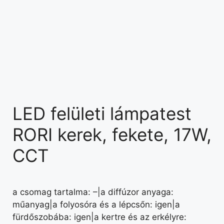
LED felületi lámpatest
RORI kerek, fekete, 17W,
CCT
a csomag tartalma: –|a diffúzor anyaga:
műanyag|a folyosóra és a lépcsőn: igen|a
fürdőszobába: igen|a kertre és az erkélyre: