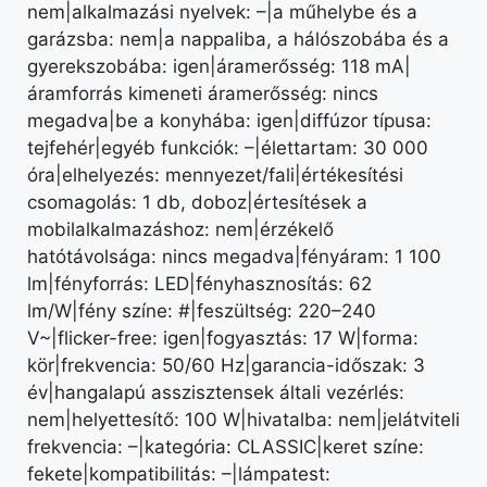
nem|alkalmazási nyelvek: –|a műhelybe és a
garázsba: nem|a nappaliba, a hálószobába és a
gyerekszobába: igen|áramerősség: 118 mA|
áramforrás kimeneti áramerősség: nincs
megadva|be a konyhába: igen|diffúzor típusa:
tejfehér|egyéb funkciók: –|élettartam: 30 000
óra|elhelyezés: mennyezet/fali|értékesítési
csomagolás: 1 db, doboz|értesítések a
mobilalkalmazáshoz: nem|érzékelő
hatótávolsága: nincs megadva|fényáram: 1 100
lm|fényforrás: LED|fényhasznosítás: 62
lm/W|fény színe: #|feszültség: 220–240
V~|flicker-free: igen|fogyasztás: 17 W|forma:
kör|frekvencia: 50/60 Hz|garancia-időszak: 3
év|hangalapú asszisztensek általi vezérlés:
nem|helyettesítő: 100 W|hivatalba: nem|jelátviteli
frekvencia: –|kategória: CLASSIC|keret színe:
fekete|kompatibilitás: –|lámpatest: