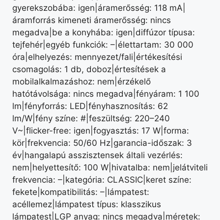
gyerekszobába: igen|áramerősség: 118 mA|
áramforrás kimeneti áramerősség: nincs
megadva|be a konyhába: igen|diffúzor típusa:
tejfehér|egyéb funkciók: –|élettartam: 30 000
óra|elhelyezés: mennyezet/fali|értékesítési
csomagolás: 1 db, doboz|értesítések a
mobilalkalmazáshoz: nem|érzékelő
hatótávolsága: nincs megadva|fényáram: 1 100
lm|fényforrás: LED|fényhasznosítás: 62
lm/W|fény színe: #|feszültség: 220–240
V~|flicker-free: igen|fogyasztás: 17 W|forma:
kör|frekvencia: 50/60 Hz|garancia-időszak: 3
év|hangalapú asszisztensek általi vezérlés:
nem|helyettesítő: 100 W|hivatalba: nem|jelátviteli
frekvencia: –|kategória: CLASSIC|keret színe:
fekete|kompatibilitás: –|lámpatest:
acéllemez|lámpatest típus: klasszikus
lámpatest|LGP anyag: nincs megadva|méretek: