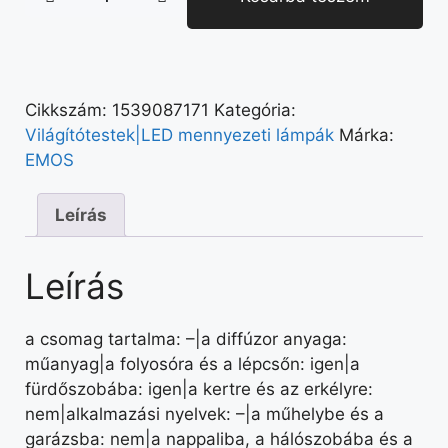
Cikkszám:
1539087171
Kategória:
Világítótestek|LED mennyezeti lámpák
Márka:
EMOS
Leírás
Leírás
a csomag tartalma: –|a diffúzor anyaga:
műanyag|a folyosóra és a lépcsőn: igen|a
fürdőszobába: igen|a kertre és az erkélyre:
nem|alkalmazási nyelvek: –|a műhelybe és a
garázsba: nem|a nappaliba, a hálószobába és a