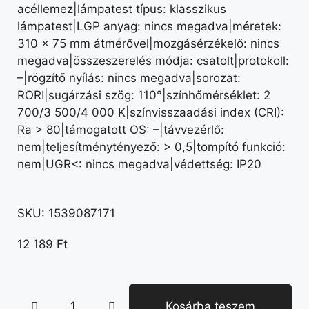
acéllemez|lámpatest típus: klasszikus
lámpatest|LGP anyag: nincs megadva|méretek:
310 × 75 mm átmérővel|mozgásérzékelő: nincs
megadva|összeszerelés módja: csatolt|protokoll:
–|rögzítő nyílás: nincs megadva|sorozat:
RORI|sugárzási szög: 110°|színhőmérséklet: 2
700/3 500/4 000 K|színvisszaadási index (CRI):
Ra > 80|támogatott OS: –|távvezérlő:
nem|teljesítménytényező: > 0,5|tompító funkció:
nem|UGR<: nincs megadva|védettség: IP20
SKU:
1539087171
12 189
Ft
Kosárba teszem