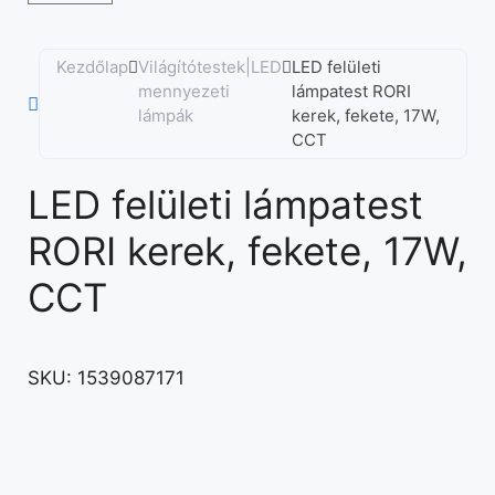
Kezdőlap
Világítótestek|LED
LED felületi
mennyezeti
lámpatest RORI
lámpák
kerek, fekete, 17W,
CCT
LED felületi lámpatest
RORI kerek, fekete, 17W,
CCT
SKU:
1539087171