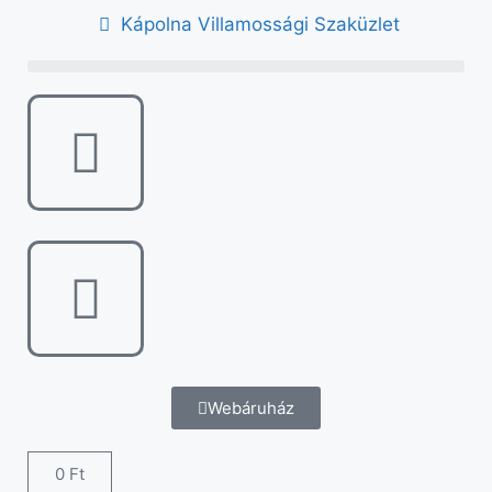
Kápolna Villamossági Szaküzlet
Webáruház
0
Ft