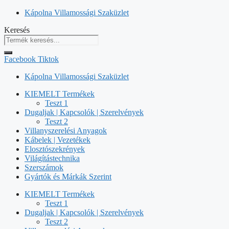
Kilépés
Kápolna Villamossági Szaküzlet
a
Keresés
tartalomba
Facebook
Tiktok
Kápolna Villamossági Szaküzlet
KIEMELT Termékek
Teszt 1
Dugaljak | Kapcsolók | Szerelvények
Teszt 2
Villanyszerelési Anyagok
Kábelek | Vezetékek
Elosztószekrények
Világítástechnika
Szerszámok
Gyártók és Márkák Szerint
KIEMELT Termékek
Teszt 1
Dugaljak | Kapcsolók | Szerelvények
Teszt 2