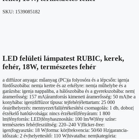
SKU:
1539085182
LED felületi lámpatest RUBIC, kerek,
fehér, 18W, természetes fehér
a diffúzor anyaga: műanyag (PC)|a folyosóra és a lépcsőn: igen|a
fürdőszobába: nem|a kertre és az erkélyre: nem|a műhelybe és a
garázsba: igen|a nappaliba, a hálószobába és a gyerekszobába: nem|
áramerősség: 157 mA|áramforrás kimeneti áramerősség: 50 mA|be a
konyhába: igen|diffúzor típusa: tejfehér|élettartam: 25 000
óra|elhelyezés: mennyezet/fali|értékesítési csomagolás: 1 db, doboz|
érzékelő hatótávolsága: nincs érzékelő|fényáram: 1 800
lm|fényforrás: LED|fényhasznosítás: 100 lm/W|fény színe:
természetes fehér|feszültség: 220–240 V|flicker-free:
igen|fogyasztás: 18 W|forma: kör|frekvencia: 50/60 Hz|garancia-
időszak: 2 év|helyettesítő: 110 W|hivatalba: nem|kategória: