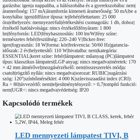
garázsba: igen|a nappaliba, a hálószobába és a gyerekszobába: nem|
áramerősség: 157 mA|áramforrás kimeneti áramerősség: 50 mA|be a
konyhába: igen|diffúzor típusa: tejfehér|élettartam: 25 000
óra|elhelyezés: mennyezet/fali|értékesítési csomagolás: 1 db, doboz|
érzékelő hatótávolsága: nincs érzékelő|fényáram: 1 800
lm|fényforrás: LED|fényhasznosítás: 100 lm/W|fény színe:
természetes fehér|feszültség: 220–240 V|flicker-free:
igen|fogyasztás: 18 W|forma: kör|frekvencia: 50/60 Hz|garancia-
időszak: 2 év|helyettesítő: 110 W|hivatalba: nem|kategória:
ESSENTIAL|keret színe: fehér|lámpatest: műanyag (PC)|lámpatest
típus: klasszikus lámpatest|LGP anyag: nincs megadva|méretek: 170
× 42 mm átmérővel|mozgásérzékelő: nem|összeszerelés módja:
csatolt|rögzítő nyílás: nincs megadva|sorozat: RUBIC|sugárzási
szög: 120°|színhőmérséklet: 4 000 K|színvisszaadási index (CRI):
Ra > 80|távvezérlő: nem|teljesítménytényező: > 0,7|tompító funkció:
nem|UGR<: nincs megadva|védettség: IP20
Kapcsolódó termékek
LED mennyezeti lámpatest TIVI, B