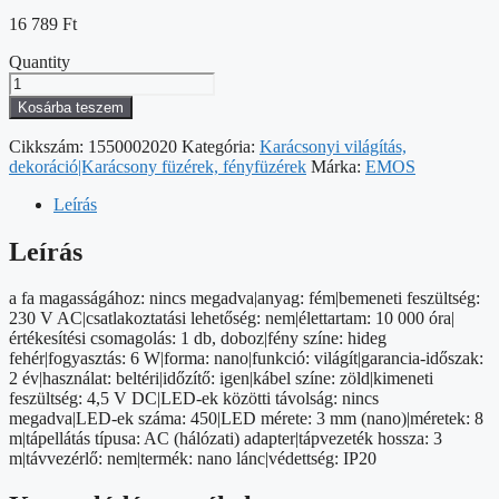
16 789
Ft
Quantity
LED
fényfüzér
Kosárba teszem
–
fürtök,
Cikkszám:
1550002020
Kategória:
Karácsonyi világítás,
nano,
dekoráció|Karácsony füzérek, fényfüzérek
Márka:
EMOS
8
m,
Leírás
beltéri,
hideg
Leírás
fehér,
időzítő
a fa magasságához: nincs megadva|anyag: fém|bemeneti feszültség:
mennyiség
230 V AC|csatlakoztatási lehetőség: nem|élettartam: 10 000 óra|
értékesítési csomagolás: 1 db, doboz|fény színe: hideg
fehér|fogyasztás: 6 W|forma: nano|funkció: világít|garancia-időszak:
2 év|használat: beltéri|időzítő: igen|kábel színe: zöld|kimeneti
feszültség: 4,5 V DC|LED-ek közötti távolság: nincs
megadva|LED-ek száma: 450|LED mérete: 3 mm (nano)|méretek: 8
m|tápellátás típusa: AC (hálózati) adapter|tápvezeték hossza: 3
m|távvezérlő: nem|termék: nano lánc|védettség: IP20