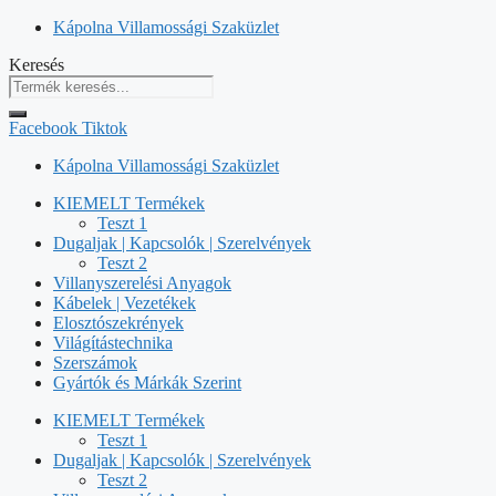
Kilépés
Kápolna Villamossági Szaküzlet
a
Keresés
tartalomba
Facebook
Tiktok
Kápolna Villamossági Szaküzlet
KIEMELT Termékek
Teszt 1
Dugaljak | Kapcsolók | Szerelvények
Teszt 2
Villanyszerelési Anyagok
Kábelek | Vezetékek
Elosztószekrények
Világítástechnika
Szerszámok
Gyártók és Márkák Szerint
KIEMELT Termékek
Teszt 1
Dugaljak | Kapcsolók | Szerelvények
Teszt 2