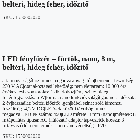
beltéri, hideg fehér, időzítő
SKU:
1550002020
LED fényfüzér – fürtök, nano, 8 m,
beltéri, hideg fehér, időzítő
a fa magasságához: nincs megadva|anyag: fém|bemeneti feszültség:
230 V AC|csatlakoztatási lehetőség: nem|élettartam: 10 000 óra|
értékesítési csomagolás: 1 db, doboz|fény színe: hideg
fehér|fogyasztás: 6 W|forma: nano|funkció: világít|garancia-időszak:
2 év|használat: beltéri|időzítő: igen|kábel színe: zöld|kimeneti
feszültség: 4,5 V DC|LED-ek közötti távolság: nincs
megadva|LED-ek száma: 450|LED mérete: 3 mm (nano)|méretek: 8
m|tápellátás típusa: AC (hálózati) adapter|tápvezeték hossza: 3
m|távvezérlő: nem|termék: nano lánc|védettség: IP20
SKU:
1550002020