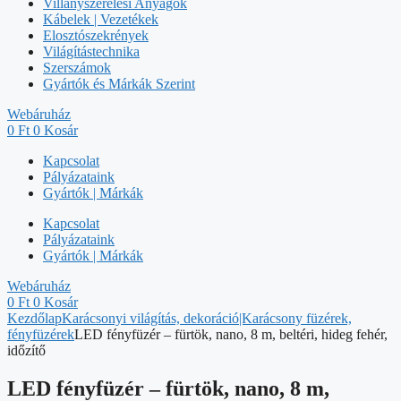
Villanyszerelési Anyagok
Kábelek | Vezetékek
Elosztószekrények
Világítástechnika
Szerszámok
Gyártók és Márkák Szerint
Webáruház
0
Ft
0
Kosár
Kapcsolat
Pályázataink
Gyártók | Márkák
Kapcsolat
Pályázataink
Gyártók | Márkák
Webáruház
0
Ft
0
Kosár
Kezdőlap
Karácsonyi világítás, dekoráció|Karácsony füzérek,
fényfüzérek
LED fényfüzér – fürtök, nano, 8 m, beltéri, hideg fehér,
időzítő
LED fényfüzér – fürtök, nano, 8 m,