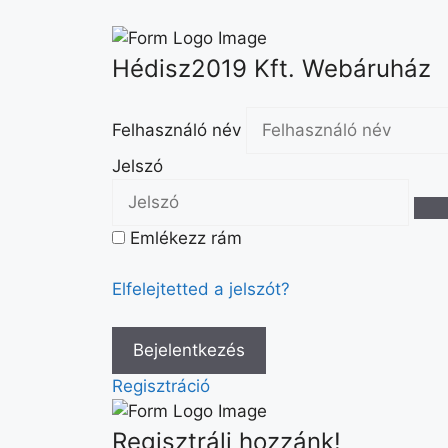
Hédisz2019 Kft. Webáruház
Felhasználó név
Jelszó
Emlékezz rám
Elfelejtetted a jelszót?
Regisztráció
Regisztrálj hozzánk!