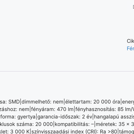
Ci
Fé
sa: SMD|dimmelhető: nem|élettartam: 20 000 óra|energi
azáshoz: nem|fényáram: 470 lm|fényhasznosítás: 85 lm/W
forma: gyertya|garancia-időszak: 2 év|hangalapú asszisz
 ciklusok száma: 20 000|kompatibilitás: –|méretek: 35 × 
et: 3 000 K|színvisszaadási index (CRI): Ra >80|támoga