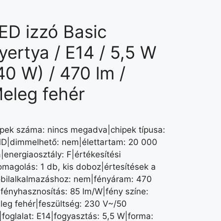
ED izzó Basic
yertya / E14 / 5,5 W
40 W) / 470 lm /
eleg fehér
ipek száma: nincs megadva|chipek típusa:
D|dimmelhető: nem|élettartam: 20 000
|energiaosztály: F|értékesítési
omagolás: 1 db, kis doboz|értesítések a
bilalkalmazáshoz: nem|fényáram: 470
|fényhasznosítás: 85 lm/W|fény színe:
leg fehér|feszültség: 230 V~/50
|foglalat: E14|fogyasztás: 5,5 W|forma: