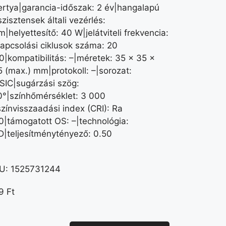
ertya|garancia-időszak: 2 év|hangalapú
zisztensek általi vezérlés:
|helyettesítő: 40 W|jelátviteli frekvencia:
kapcsolási ciklusok száma: 20
0|kompatibilitás: –|méretek: 35 × 35 ×
5 (max.) mm|protokoll: –|sorozat:
SIC|sugárzási szög:
0°|színhőmérséklet: 3 000
színvisszaadási index (CRI): Ra
0|támogatott OS: –|technológia:
D|teljesítménytényező: 0.50
U:
1525731244
99
Ft