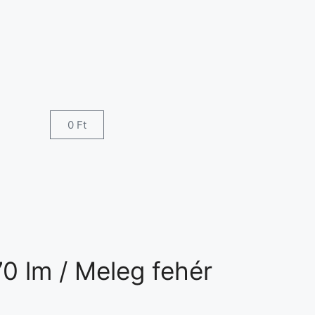
0
Ft
70 lm / Meleg fehér