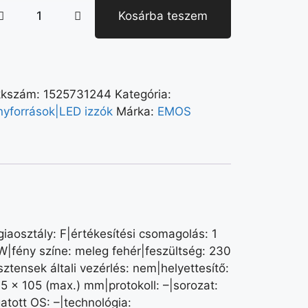
Kosárba teszem
kkszám:
1525731244
Kategória:
nyforrások|LED izzók
Márka:
EMOS
aosztály: F|értékesítési csomagolás: 1
|fény színe: meleg fehér|feszültség: 230
tensek általi vezérlés: nem|helyettesítő:
35 × 105 (max.) mm|protokoll: –|sorozat:
tott OS: –|technológia: