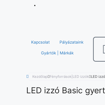
Kapcsolat
Pályázataink
Gyártók | Márkák
Kezdőlap
Fényforrások|LED izzók
LED izzó
LED izzó Basic gyert