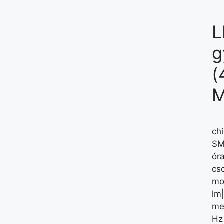
L
g
(
M
ch
SM
óra
cs
mo
lm
me
Hz