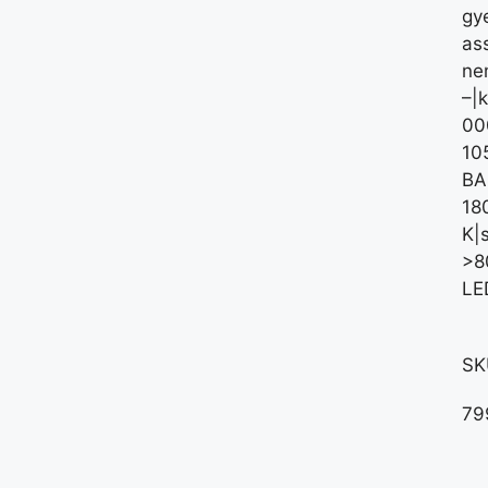
gy
ass
nem
–|
00
10
BA
18
K|
>8
LE
SK
7