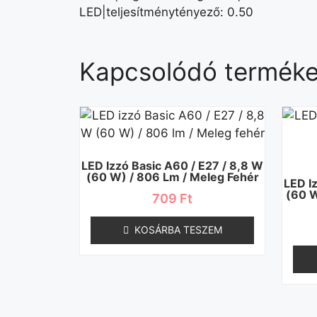
LED|teljesítménytényező: 0.50
Kapcsolódó termék
LED Izzó Basic A60 / E27 / 8,8 W
(60 W) / 806 Lm / Meleg Fehér
LED I
(60 W
709
Ft
KOSÁRBA TESZEM