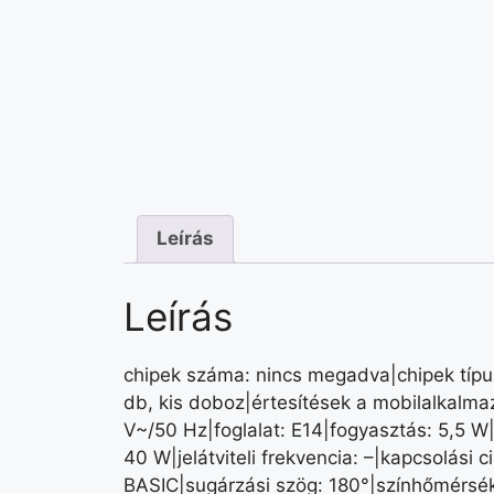
Leírás
Leírás
chipek száma: nincs megadva|chipek típu
db, kis doboz|értesítések a mobilalkalm
V~/50 Hz|foglalat: E14|fogyasztás: 5,5 W|
40 W|jelátviteli frekvencia: –|kapcsolási
BASIC|sugárzási szög: 180°|színhőmérsékl