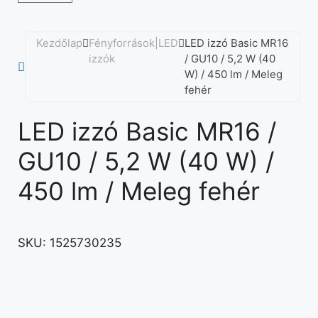
Kezdőlap
Fényforrások|LED
LED izzó Basic MR16
izzók
/ GU10 / 5,2 W (40
W) / 450 lm / Meleg
fehér
LED izzó Basic MR16 /
GU10 / 5,2 W (40 W) /
450 lm / Meleg fehér
SKU:
1525730235