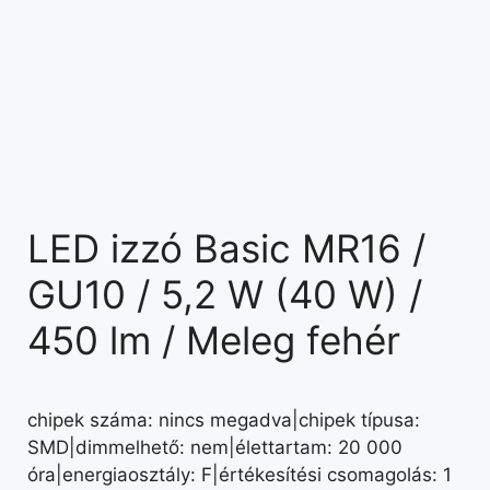
LED izzó Basic MR16 /
GU10 / 5,2 W (40 W) /
450 lm / Meleg fehér
chipek száma: nincs megadva|chipek típusa:
SMD|dimmelhető: nem|élettartam: 20 000
óra|energiaosztály: F|értékesítési csomagolás: 1