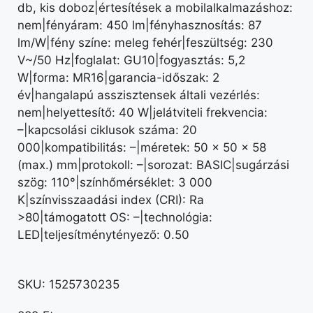
db, kis doboz|értesítések a mobilalkalmazáshoz:
nem|fényáram: 450 lm|fényhasznosítás: 87
lm/W|fény színe: meleg fehér|feszültség: 230
V~/50 Hz|foglalat: GU10|fogyasztás: 5,2
W|forma: MR16|garancia-időszak: 2
év|hangalapú asszisztensek általi vezérlés:
nem|helyettesítő: 40 W|jelátviteli frekvencia:
–|kapcsolási ciklusok száma: 20
000|kompatibilitás: –|méretek: 50 × 50 × 58
(max.) mm|protokoll: –|sorozat: BASIC|sugárzási
szög: 110°|színhőmérséklet: 3 000
K|színvisszaadási index (CRI): Ra
>80|támogatott OS: –|technológia:
LED|teljesítménytényező: 0.50
SKU:
1525730235