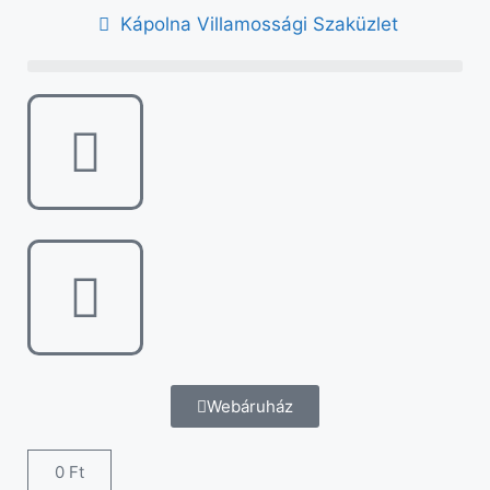
Kápolna Villamossági Szaküzlet
Webáruház
0
Ft