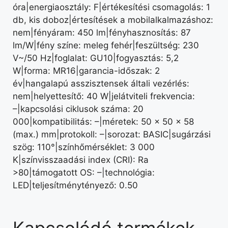
óra|energiaosztály: F|értékesítési csomagolás: 1
db, kis doboz|értesítések a mobilalkalmazáshoz:
nem|fényáram: 450 lm|fényhasznosítás: 87
lm/W|fény színe: meleg fehér|feszültség: 230
V~/50 Hz|foglalat: GU10|fogyasztás: 5,2
W|forma: MR16|garancia-időszak: 2
év|hangalapú asszisztensek általi vezérlés:
nem|helyettesítő: 40 W|jelátviteli frekvencia:
–|kapcsolási ciklusok száma: 20
000|kompatibilitás: –|méretek: 50 × 50 × 58
(max.) mm|protokoll: –|sorozat: BASIC|sugárzási
szög: 110°|színhőmérséklet: 3 000
K|színvisszaadási index (CRI): Ra
>80|támogatott OS: –|technológia:
LED|teljesítménytényező: 0.50
Kapcsolódó termékek