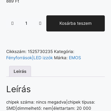
889
Ft
Kosárba teszem
Cikkszám:
1525730235
Kategória:
Fényforrások|LED izzók
Márka:
EMOS
Leírás
Leírás
chipek száma: nincs megadva|chipek típusa:
SMD|dimmelhető: nem|élettartam: 20 000