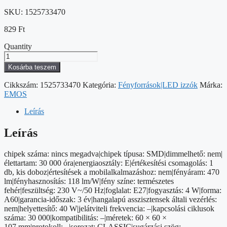
SKU:
1525733470
829
Ft
Quantity
LED
izzó
Kosárba teszem
Classic
A60
Cikkszám:
1525733470
Kategória:
Fényforrások|LED izzók
Márka:
/
EMOS
E27
/
Leírás
4
W
Leírás
(40
W)
chipek száma: nincs megadva|chipek típusa: SMD|dimmelhető: nem|
/
élettartam: 30 000 óra|energiaosztály: E|értékesítési csomagolás: 1
470
db, kis doboz|értesítések a mobilalkalmazáshoz: nem|fényáram: 470
lm
lm|fényhasznosítás: 118 lm/W|fény színe: természetes
/
fehér|feszültség: 230 V~/50 Hz|foglalat: E27|fogyasztás: 4 W|forma:
Természetes
A60|garancia-időszak: 3 év|hangalapú asszisztensek általi vezérlés:
fehér
nem|helyettesítő: 40 W|jelátviteli frekvencia: –|kapcsolási ciklusok
mennyiség
száma: 30 000|kompatibilitás: –|méretek: 60 × 60 ×
107 mm|protokoll: –|sorozat: CLASSIC|sugárzási szög: