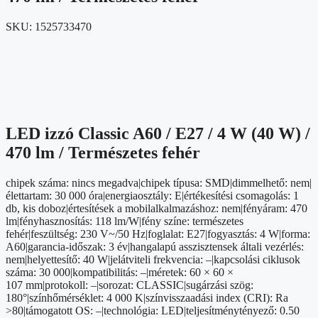
SKU:
1525733470
LED izzó Classic A60 / E27 / 4 W (40 W) /
470 lm / Természetes fehér
chipek száma: nincs megadva|chipek típusa: SMD|dimmelhető: nem|
élettartam: 30 000 óra|energiaosztály: E|értékesítési csomagolás: 1
db, kis doboz|értesítések a mobilalkalmazáshoz: nem|fényáram: 470
lm|fényhasznosítás: 118 lm/W|fény színe: természetes
fehér|feszültség: 230 V~/50 Hz|foglalat: E27|fogyasztás: 4 W|forma:
A60|garancia-időszak: 3 év|hangalapú asszisztensek általi vezérlés:
nem|helyettesítő: 40 W|jelátviteli frekvencia: –|kapcsolási ciklusok
száma: 30 000|kompatibilitás: –|méretek: 60 × 60 ×
107 mm|protokoll: –|sorozat: CLASSIC|sugárzási szög:
180°|színhőmérséklet: 4 000 K|színvisszaadási index (CRI): Ra
>80|támogatott OS: –|technológia: LED|teljesítménytényező: 0.50