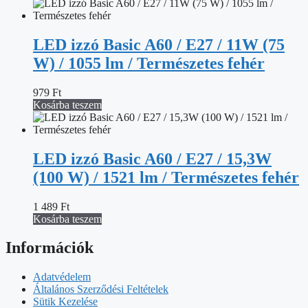
LED izzó Basic A60 / E27 / 11W (75
W) / 1055 lm / Természetes fehér
979
Ft
Kosárba teszem
LED izzó Basic A60 / E27 / 15,3W
(100 W) / 1521 lm / Természetes fehér
1 489
Ft
Kosárba teszem
Információk
Adatvédelem
Általános Szerződési Feltételek
Sütik Kezelése