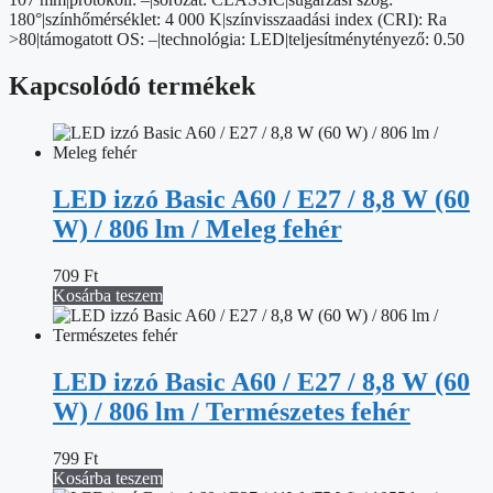
180°|színhőmérséklet: 4 000 K|színvisszaadási index (CRI): Ra
>80|támogatott OS: –|technológia: LED|teljesítménytényező: 0.50
Kapcsolódó termékek
LED izzó Basic A60 / E27 / 8,8 W (60
W) / 806 lm / Meleg fehér
709
Ft
Kosárba teszem
LED izzó Basic A60 / E27 / 8,8 W (60
W) / 806 lm / Természetes fehér
799
Ft
Kosárba teszem