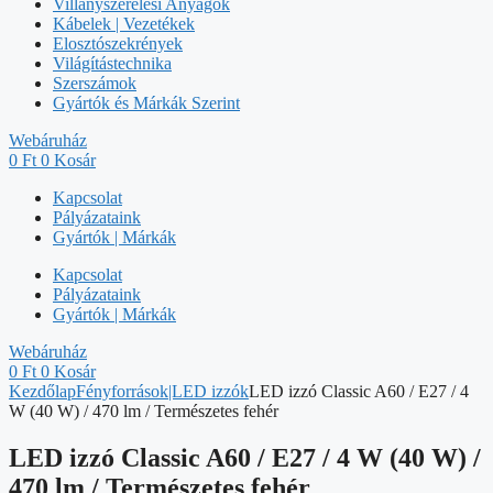
Villanyszerelési Anyagok
Kábelek | Vezetékek
Elosztószekrények
Világítástechnika
Szerszámok
Gyártók és Márkák Szerint
Webáruház
0
Ft
0
Kosár
Kapcsolat
Pályázataink
Gyártók | Márkák
Kapcsolat
Pályázataink
Gyártók | Márkák
Webáruház
0
Ft
0
Kosár
Kezdőlap
Fényforrások|LED izzók
LED izzó Classic A60 / E27 / 4
W (40 W) / 470 lm / Természetes fehér
LED izzó Classic A60 / E27 / 4 W (40 W) /
470 lm / Természetes fehér