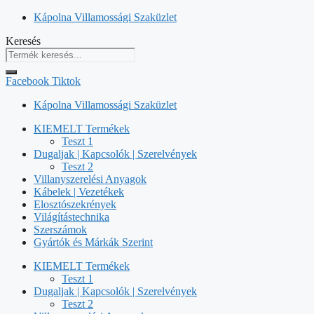
Kilépés
Kápolna Villamossági Szaküzlet
a
Keresés
tartalomba
Facebook
Tiktok
Kápolna Villamossági Szaküzlet
KIEMELT Termékek
Teszt 1
Dugaljak | Kapcsolók | Szerelvények
Teszt 2
Villanyszerelési Anyagok
Kábelek | Vezetékek
Elosztószekrények
Világítástechnika
Szerszámok
Gyártók és Márkák Szerint
KIEMELT Termékek
Teszt 1
Dugaljak | Kapcsolók | Szerelvények
Teszt 2