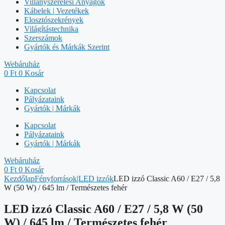
Villanyszerelési Anyagok
Kábelek | Vezetékek
Elosztószekrények
Világítástechnika
Szerszámok
Gyártók és Márkák Szerint
Webáruház
0
Ft
0
Kosár
Kapcsolat
Pályázataink
Gyártók | Márkák
Kapcsolat
Pályázataink
Gyártók | Márkák
Webáruház
0
Ft
0
Kosár
Kezdőlap
Fényforrások|LED izzók
LED izzó Classic A60 / E27 / 5,8
W (50 W) / 645 lm / Természetes fehér
LED izzó Classic A60 / E27 / 5,8 W (50
W) / 645 lm / Természetes fehér