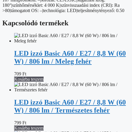
180°|színhőmérséklet: 4 000 K|színvisszaadási index (CRI): Ra
>80|támogatott OS: –|technológia: LED|teljesítménytényező: 0.50
Kapcsolódó termékek
LED izzó Basic A60 / E27 / 8,8 W (60
W) / 806 lm / Meleg fehér
709
Ft
Kosárba teszem
LED izzó Basic A60 / E27 / 8,8 W (60
W) / 806 lm / Természetes fehér
799
Ft
Kosárba teszem