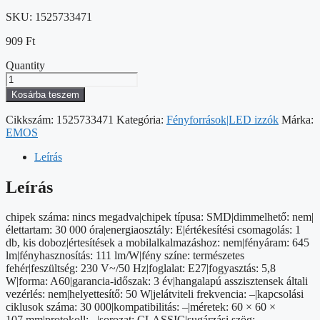
SKU:
1525733471
909
Ft
Quantity
LED
izzó
Kosárba teszem
Classic
A60
Cikkszám:
1525733471
Kategória:
Fényforrások|LED izzók
Márka:
/
EMOS
E27
/
Leírás
5,8
W
Leírás
(50
W)
chipek száma: nincs megadva|chipek típusa: SMD|dimmelhető: nem|
/
élettartam: 30 000 óra|energiaosztály: E|értékesítési csomagolás: 1
645
db, kis doboz|értesítések a mobilalkalmazáshoz: nem|fényáram: 645
lm
lm|fényhasznosítás: 111 lm/W|fény színe: természetes
/
fehér|feszültség: 230 V~/50 Hz|foglalat: E27|fogyasztás: 5,8
Természetes
W|forma: A60|garancia-időszak: 3 év|hangalapú asszisztensek általi
fehér
vezérlés: nem|helyettesítő: 50 W|jelátviteli frekvencia: –|kapcsolási
mennyiség
ciklusok száma: 30 000|kompatibilitás: –|méretek: 60 × 60 ×
107 mm|protokoll: –|sorozat: CLASSIC|sugárzási szög: