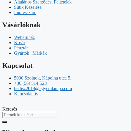
Általános Szerződési Feltételek
Sütik Kezelése
Impresszum
Vásárlóknak
Webáruház
Kosár
Pénztár
Gyártók | Márkák
Kapcsolat
5000 Szolnok, Kápolna utca 5.
+36 (56) 514-523
hedisz2019@egyedilampa.com
Kapcsolati ív
Keresés