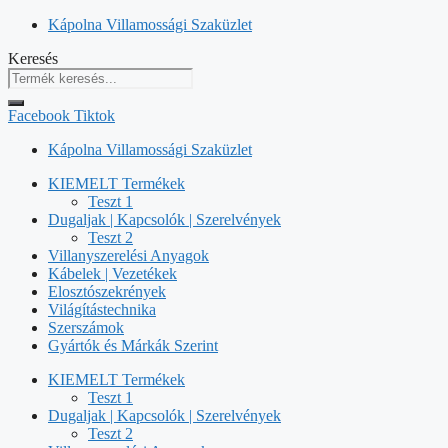
Kilépés
Kápolna Villamossági Szaküzlet
a
Keresés
tartalomba
Facebook
Tiktok
Kápolna Villamossági Szaküzlet
KIEMELT Termékek
Teszt 1
Dugaljak | Kapcsolók | Szerelvények
Teszt 2
Villanyszerelési Anyagok
Kábelek | Vezetékek
Elosztószekrények
Világítástechnika
Szerszámok
Gyártók és Márkák Szerint
KIEMELT Termékek
Teszt 1
Dugaljak | Kapcsolók | Szerelvények
Teszt 2