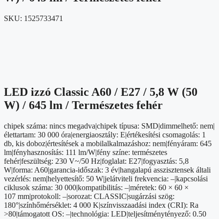
SKU:
1525733471
LED izzó Classic A60 / E27 / 5,8 W (50
W) / 645 lm / Természetes fehér
chipek száma: nincs megadva|chipek típusa: SMD|dimmelhető: nem|
élettartam: 30 000 óra|energiaosztály: E|értékesítési csomagolás: 1
db, kis doboz|értesítések a mobilalkalmazáshoz: nem|fényáram: 645
lm|fényhasznosítás: 111 lm/W|fény színe: természetes
fehér|feszültség: 230 V~/50 Hz|foglalat: E27|fogyasztás: 5,8
W|forma: A60|garancia-időszak: 3 év|hangalapú asszisztensek általi
vezérlés: nem|helyettesítő: 50 W|jelátviteli frekvencia: –|kapcsolási
ciklusok száma: 30 000|kompatibilitás: –|méretek: 60 × 60 ×
107 mm|protokoll: –|sorozat: CLASSIC|sugárzási szög:
180°|színhőmérséklet: 4 000 K|színvisszaadási index (CRI): Ra
>80|támogatott OS: –|technológia: LED|teljesítménytényező: 0.50