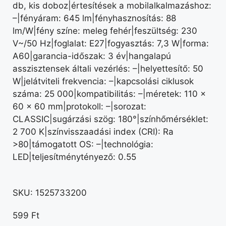
db, kis doboz|értesítések a mobilalkalmazáshoz:
–|fényáram: 645 lm|fényhasznosítás: 88
lm/W|fény színe: meleg fehér|feszültség: 230
V~/50 Hz|foglalat: E27|fogyasztás: 7,3 W|forma:
A60|garancia-időszak: 3 év|hangalapú
asszisztensek általi vezérlés: –|helyettesítő: 50
W|jelátviteli frekvencia: –|kapcsolási ciklusok
száma: 25 000|kompatibilitás: –|méretek: 110 ×
60 × 60 mm|protokoll: –|sorozat:
CLASSIC|sugárzási szög: 180°|színhőmérséklet:
2 700 K|színvisszaadási index (CRI): Ra
>80|támogatott OS: –|technológia:
LED|teljesítménytényező: 0.55
SKU:
1525733200
599
Ft