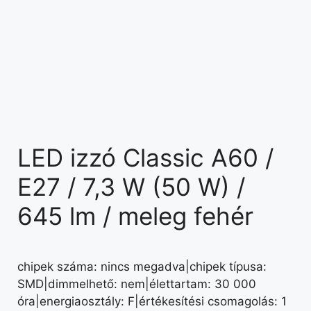
LED izzó Classic A60 /
E27 / 7,3 W (50 W) /
645 lm / meleg fehér
chipek száma: nincs megadva|chipek típusa:
SMD|dimmelhető: nem|élettartam: 30 000
óra|energiaosztály: F|értékesítési csomagolás: 1