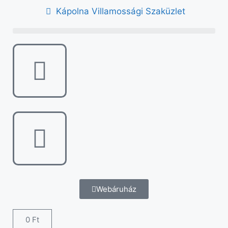
Kápolna Villamossági Szaküzlet
Webáruház
0
Ft