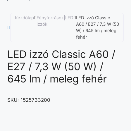
Kezdőlap
Fényforrások|LED
LED izzó Classic
izzók
A60 / E27 / 7,3 W (50
W) / 645 lm / meleg
fehér
LED izzó Classic A60 /
E27 / 7,3 W (50 W) /
645 lm / meleg fehér
SKU:
1525733200