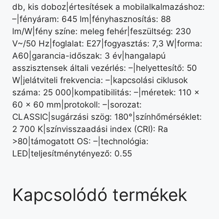
db, kis doboz|értesítések a mobilalkalmazáshoz:
–|fényáram: 645 lm|fényhasznosítás: 88
lm/W|fény színe: meleg fehér|feszültség: 230
V~/50 Hz|foglalat: E27|fogyasztás: 7,3 W|forma:
A60|garancia-időszak: 3 év|hangalapú
asszisztensek általi vezérlés: –|helyettesítő: 50
W|jelátviteli frekvencia: –|kapcsolási ciklusok
száma: 25 000|kompatibilitás: –|méretek: 110 ×
60 × 60 mm|protokoll: –|sorozat:
CLASSIC|sugárzási szög: 180°|színhőmérséklet:
2 700 K|színvisszaadási index (CRI): Ra
>80|támogatott OS: –|technológia:
LED|teljesítménytényező: 0.55
Kapcsolódó termékek