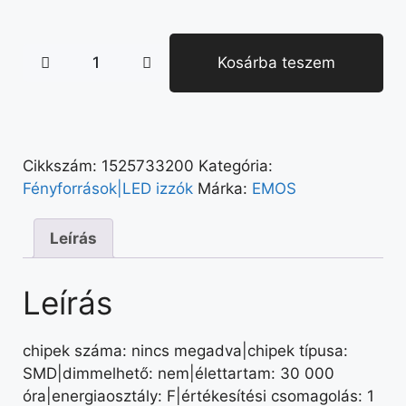
Kosárba teszem
Cikkszám:
1525733200
Kategória:
Fényforrások|LED izzók
Márka:
EMOS
Leírás
Leírás
chipek száma: nincs megadva|chipek típusa:
SMD|dimmelhető: nem|élettartam: 30 000
óra|energiaosztály: F|értékesítési csomagolás: 1