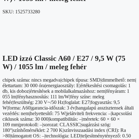
SKU:
1525733280
LED izzó Classic A60 / E27 / 9,5 W (75
W) / 1055 lm / meleg fehér
chipek száma: nincs megadva|chipek típusa: SMD|dimmelhető: nem|
élettartam: 30 000 óra|energiaosztály: E|értékesítési csomagolás: 1
db, kis doboz|értesítések a mobilalkalmazáshoz: nem|fényáram: 1
055 lm|fényhasznosítás: 111 lm/W|fény színe: meleg
fehér|feszültség: 230 V~/50 Hz|foglalat: E27|fogyasztás: 9,5
W|forma: A60|garancia-időszak: 3 év|hangalapú asszisztensek általi
vezérlés: nem|helyettesítő: 75 W|jelátviteli frekvencia: –|kapcsolási
ciklusok száma: 30 000|kompatibilitás: –|méretek: 60 × 60 ×
109 mm|protokoll: –|sorozat: CLASSIC|sugárzási szög:
180°|színhőmérséklet: 2 700 K|színvisszaadási index (CRI): Ra
>80|támogatott OS: –|technológia: LED|teljesítménytényező: 0.50