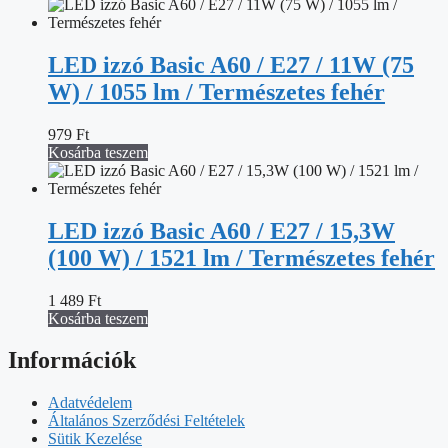
LED izzó Basic A60 / E27 / 11W (75
W) / 1055 lm / Természetes fehér
979
Ft
Kosárba teszem
LED izzó Basic A60 / E27 / 15,3W
(100 W) / 1521 lm / Természetes fehér
1 489
Ft
Kosárba teszem
Információk
Adatvédelem
Általános Szerződési Feltételek
Sütik Kezelése