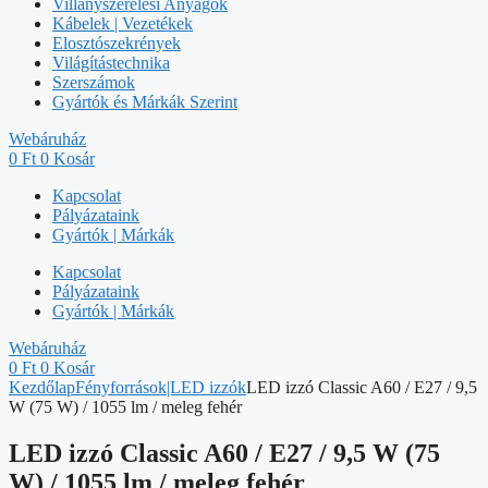
Villanyszerelési Anyagok
Kábelek | Vezetékek
Elosztószekrények
Világítástechnika
Szerszámok
Gyártók és Márkák Szerint
Webáruház
0
Ft
0
Kosár
Kapcsolat
Pályázataink
Gyártók | Márkák
Kapcsolat
Pályázataink
Gyártók | Márkák
Webáruház
0
Ft
0
Kosár
Kezdőlap
Fényforrások|LED izzók
LED izzó Classic A60 / E27 / 9,5
W (75 W) / 1055 lm / meleg fehér
LED izzó Classic A60 / E27 / 9,5 W (75
W) / 1055 lm / meleg fehér