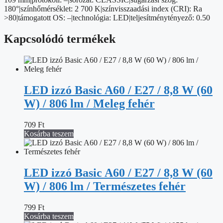
180°|színhőmérséklet: 2 700 K|színvisszaadási index (CRI): Ra
>80|támogatott OS: –|technológia: LED|teljesítménytényező: 0.50
Kapcsolódó termékek
LED izzó Basic A60 / E27 / 8,8 W (60
W) / 806 lm / Meleg fehér
709
Ft
Kosárba teszem
LED izzó Basic A60 / E27 / 8,8 W (60
W) / 806 lm / Természetes fehér
799
Ft
Kosárba teszem