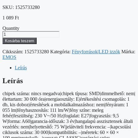
SKU:
1525733280
1 089
Ft
Quantity
LED
izzó
Kosárba teszem
Classic
A60
Cikkszám:
1525733280
Kategória:
Fényforrások|LED izzók
Márka:
/
EMOS
E27
/
Leírás
9,5
W
Leírás
(75
W)
chipek száma: nincs megadva|chipek típusa: SMD|dimmelhető: nem|
/
élettartam: 30 000 óra|energiaosztály: E|értékesítési csomagolás: 1
1055
db, kis doboz|értesítések a mobilalkalmazáshoz: nem|fényáram: 1
lm
055 lm|fényhasznosítás: 111 lm/W|fény színe: meleg
/
fehér|feszültség: 230 V~/50 Hz|foglalat: E27|fogyasztás: 9,5
meleg
W|forma: A60|garancia-időszak: 3 év|hangalapú asszisztensek általi
fehér
vezérlés: nem|helyettesítő: 75 W|jelátviteli frekvencia: –|kapcsolási
mennyiség
ciklusok száma: 30 000|kompatibilitás: –|méretek: 60 × 60 ×
109 mm|protokoll: –|sorozat: CLASSIC|sugárzási szög: