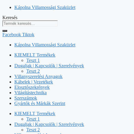
Kilépés
Kápolna Villamossági Szaküzlet
a
Keresés
tartalomba
Facebook
Tiktok
Kápolna Villamossági Szaküzlet
KIEMELT Termékek
Teszt 1
Dugaljak | Kapcsolók | Szerelvények
Teszt 2
Villanyszerelési Anyagok
Kábelek | Vezetékek
Elosztószekrények
Világítástechnika
Szerszámok
Gyártók és Márkák Szerint
KIEMELT Termékek
Teszt 1
Dugaljak | Kapcsolók | Szerelvények
Teszt 2