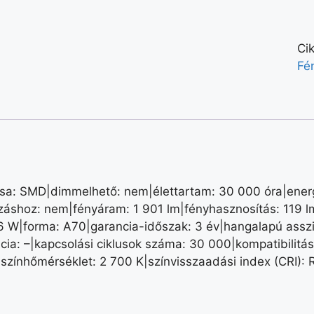
Ci
Fé
sa: SMD|dimmelhető: nem|élettartam: 30 000 óra|energi
záshoz: nem|fényáram: 1 901 lm|fényhasznosítás: 119 l
6 W|forma: A70|garancia-időszak: 3 év|hangalapú asszis
encia: –|kapcsolási ciklusok száma: 30 000|kompatibilitá
színhőmérséklet: 2 700 K|színvisszaadási index (CRI): 