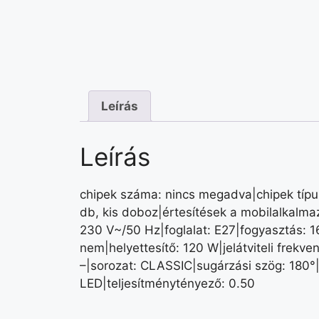
Leírás
Leírás
chipek száma: nincs megadva|chipek típu
db, kis doboz|értesítések a mobilalkalma
230 V~/50 Hz|foglalat: E27|fogyasztás: 1
nem|helyettesítő: 120 W|jelátviteli frekv
–|sorozat: CLASSIC|sugárzási szög: 180°|
LED|teljesítménytényező: 0.50