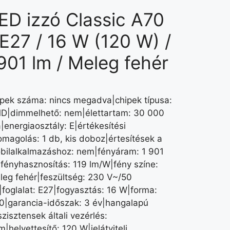
ED izzó Classic A70
 E27 / 16 W (120 W) /
901 lm / Meleg fehér
ipek száma: nincs megadva|chipek típusa:
D|dimmelhető: nem|élettartam: 30 000
|energiaosztály: E|értékesítési
omagolás: 1 db, kis doboz|értesítések a
bilalkalmazáshoz: nem|fényáram: 1 901
|fényhasznosítás: 119 lm/W|fény színe:
leg fehér|feszültség: 230 V~/50
|foglalat: E27|fogyasztás: 16 W|forma:
0|garancia-időszak: 3 év|hangalapú
zisztensek általi vezérlés:
|helyettesítő: 120 W|jelátviteli