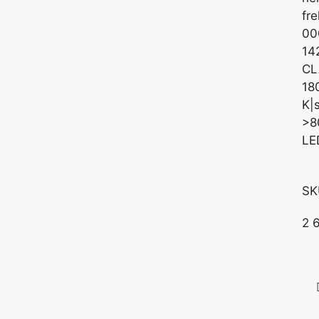
fr
00
14
CL
18
K|
>8
LE
SK
2 