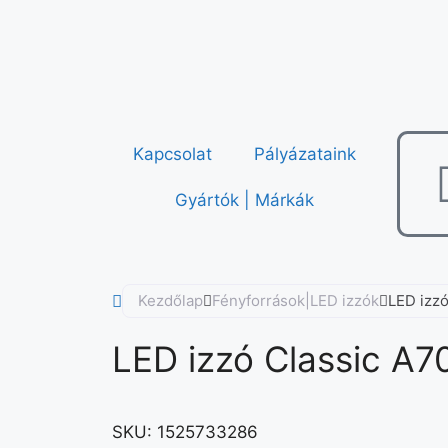
Kapcsolat
Pályázataink
Gyártók | Márkák
Kezdőlap
Fényforrások|LED izzók
LED izzó
LED izzó Classic A70
SKU:
1525733286