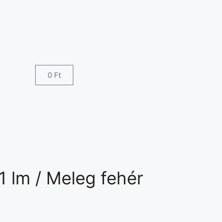
0
Ft
1 lm / Meleg fehér