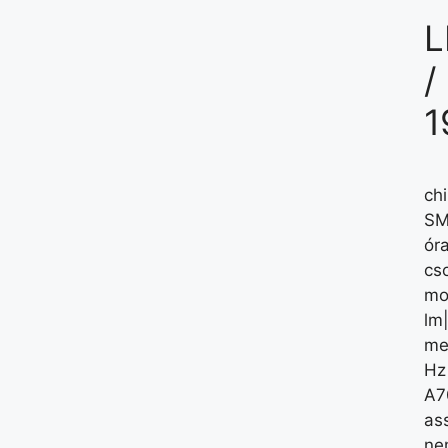
L
/
1
ch
SM
óra
cs
mo
lm
me
Hz
A7
ass
nem