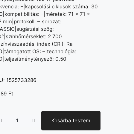
ekvencia: –|kapcsolási ciklusok száma: 30
0|kompatibilitás: –|méretek: 71 × 71 ×
2 mm|protokoll: –|sorozat:
ASSIC|sugárzási szög:
0°|színhőmérséklet: 2 700
színvisszaadási index (CRI): Ra
0|támogatott OS: –|technológia:
D|teljesítménytényező: 0.50
U:
1525733286
689
Ft
Kosárba teszem