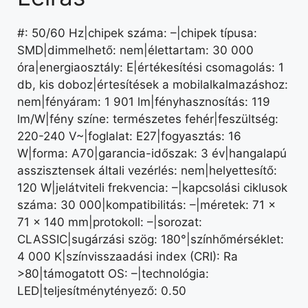
#: 50/60 Hz|chipek száma: –|chipek típusa:
SMD|dimmelhető: nem|élettartam: 30 000
óra|energiaosztály: E|értékesítési csomagolás: 1
db, kis doboz|értesítések a mobilalkalmazáshoz:
nem|fényáram: 1 901 lm|fényhasznosítás: 119
lm/W|fény színe: természetes fehér|feszültség:
220-240 V~|foglalat: E27|fogyasztás: 16
W|forma: A70|garancia-időszak: 3 év|hangalapú
asszisztensek általi vezérlés: nem|helyettesítő:
120 W|jelátviteli frekvencia: –|kapcsolási ciklusok
száma: 30 000|kompatibilitás: –|méretek: 71 ×
71 × 140 mm|protokoll: –|sorozat:
CLASSIC|sugárzási szög: 180°|színhőmérséklet:
4 000 K|színvisszaadási index (CRI): Ra
>80|támogatott OS: –|technológia:
LED|teljesítménytényező: 0.50