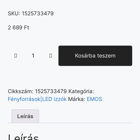
SKU:
1525733479
2 689
Ft
Kosárba teszem
Cikkszám:
1525733479
Kategória:
Fényforrások|LED izzók
Márka:
EMOS
Leírás
Leírás