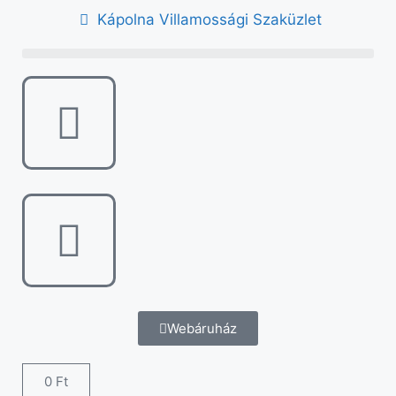
Kápolna Villamossági Szaküzlet
Webáruház
0
Ft