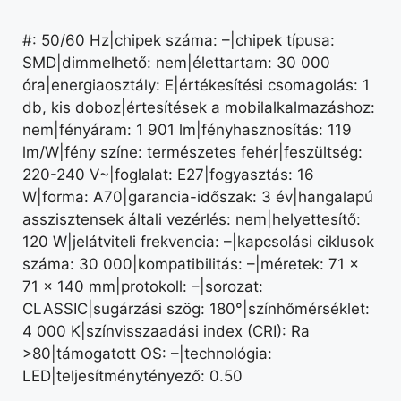
#: 50/60 Hz|chipek száma: –|chipek típusa:
SMD|dimmelhető: nem|élettartam: 30 000
óra|energiaosztály: E|értékesítési csomagolás: 1
db, kis doboz|értesítések a mobilalkalmazáshoz:
nem|fényáram: 1 901 lm|fényhasznosítás: 119
lm/W|fény színe: természetes fehér|feszültség:
220-240 V~|foglalat: E27|fogyasztás: 16
W|forma: A70|garancia-időszak: 3 év|hangalapú
asszisztensek általi vezérlés: nem|helyettesítő:
120 W|jelátviteli frekvencia: –|kapcsolási ciklusok
száma: 30 000|kompatibilitás: –|méretek: 71 ×
71 × 140 mm|protokoll: –|sorozat:
CLASSIC|sugárzási szög: 180°|színhőmérséklet:
4 000 K|színvisszaadási index (CRI): Ra
>80|támogatott OS: –|technológia:
LED|teljesítménytényező: 0.50