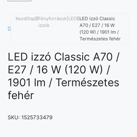
Kezdőlap
Fényforrások|LED
LED izzó Classic
izzók
A70 / E27 / 16 W
(120 W) / 1901 lm /
Természetes fehér
LED izzó Classic A70 /
E27 / 16 W (120 W) /
1901 lm / Természetes
fehér
SKU:
1525733479