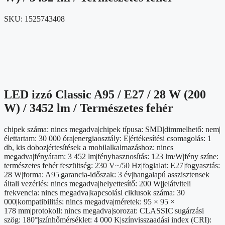
SKU:
1525743408
LED izzó Classic A95 / E27 / 28 W (200
W) / 3452 lm / Természetes fehér
chipek száma: nincs megadva|chipek típusa: SMD|dimmelhető: nem|
élettartam: 30 000 óra|energiaosztály: E|értékesítési csomagolás: 1
db, kis doboz|értesítések a mobilalkalmazáshoz: nincs
megadva|fényáram: 3 452 lm|fényhasznosítás: 123 lm/W|fény színe:
természetes fehér|feszültség: 230 V~/50 Hz|foglalat: E27|fogyasztás:
28 W|forma: A95|garancia-időszak: 3 év|hangalapú asszisztensek
általi vezérlés: nincs megadva|helyettesítő: 200 W|jelátviteli
frekvencia: nincs megadva|kapcsolási ciklusok száma: 30
000|kompatibilitás: nincs megadva|méretek: 95 × 95 ×
178 mm|protokoll: nincs megadva|sorozat: CLASSIC|sugárzási
szög: 180°|színhőmérséklet: 4 000 K|színvisszaadási index (CRI):