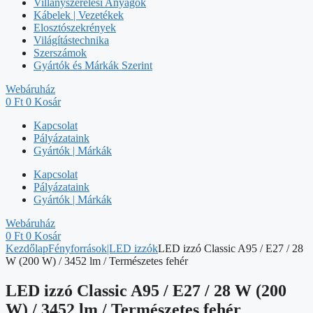
Villanyszerelési Anyagok
Kábelek | Vezetékek
Elosztószekrények
Világítástechnika
Szerszámok
Gyártók és Márkák Szerint
Webáruház
0
Ft
0
Kosár
Kapcsolat
Pályázataink
Gyártók | Márkák
Kapcsolat
Pályázataink
Gyártók | Márkák
Webáruház
0
Ft
0
Kosár
Kezdőlap
Fényforrások|LED izzók
LED izzó Classic A95 / E27 / 28
W (200 W) / 3452 lm / Természetes fehér
LED izzó Classic A95 / E27 / 28 W (200
W) / 3452 lm / Természetes fehér