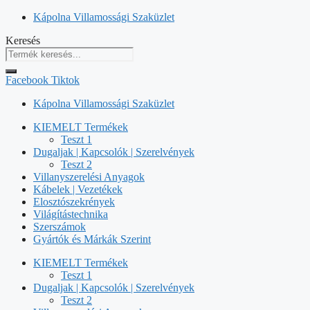
Kilépés
Kápolna Villamossági Szaküzlet
a
Keresés
tartalomba
Facebook
Tiktok
Kápolna Villamossági Szaküzlet
KIEMELT Termékek
Teszt 1
Dugaljak | Kapcsolók | Szerelvények
Teszt 2
Villanyszerelési Anyagok
Kábelek | Vezetékek
Elosztószekrények
Világítástechnika
Szerszámok
Gyártók és Márkák Szerint
KIEMELT Termékek
Teszt 1
Dugaljak | Kapcsolók | Szerelvények
Teszt 2