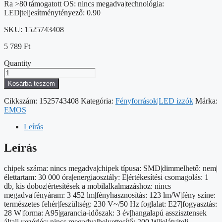
Ra >80|támogatott OS: nincs megadva|technológia:
LED|teljesítménytényező: 0.90
SKU:
1525743408
5 789
Ft
Quantity
LED
izzó
Kosárba teszem
Classic
A95
Cikkszám:
1525743408
Kategória:
Fényforrások|LED izzók
Márka:
/
EMOS
E27
/
Leírás
28
W
Leírás
(200
W)
chipek száma: nincs megadva|chipek típusa: SMD|dimmelhető: nem|
/
élettartam: 30 000 óra|energiaosztály: E|értékesítési csomagolás: 1
3452
db, kis doboz|értesítések a mobilalkalmazáshoz: nincs
lm
megadva|fényáram: 3 452 lm|fényhasznosítás: 123 lm/W|fény színe:
/
természetes fehér|feszültség: 230 V~/50 Hz|foglalat: E27|fogyasztás:
Természetes
28 W|forma: A95|garancia-időszak: 3 év|hangalapú asszisztensek
fehér
általi vezérlés: nincs megadva|helyettesítő: 200 W|jelátviteli