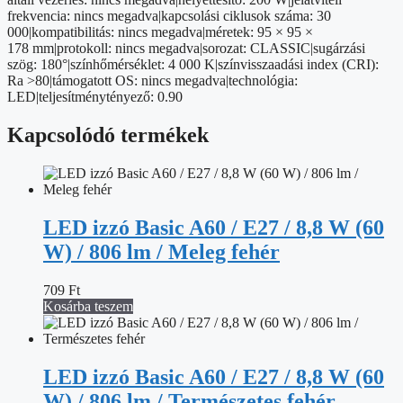
mennyiség
frekvencia: nincs megadva|kapcsolási ciklusok száma: 30
000|kompatibilitás: nincs megadva|méretek: 95 × 95 ×
178 mm|protokoll: nincs megadva|sorozat: CLASSIC|sugárzási
szög: 180°|színhőmérséklet: 4 000 K|színvisszaadási index (CRI):
Ra >80|támogatott OS: nincs megadva|technológia:
LED|teljesítménytényező: 0.90
Kapcsolódó termékek
LED izzó Basic A60 / E27 / 8,8 W (60
W) / 806 lm / Meleg fehér
709
Ft
Kosárba teszem
LED izzó Basic A60 / E27 / 8,8 W (60
W) / 806 lm / Természetes fehér