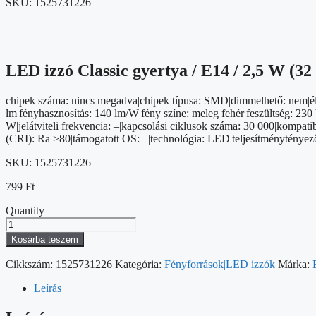
SKU:
1525731226
LED izzó Classic gyertya / E14 / 2,5 W (32
chipek száma: nincs megadva|chipek típusa: SMD|dimmelhető: nem|élet
lm|fényhasznosítás: 140 lm/W|fény színe: meleg fehér|feszültség: 230 
W|jelátviteli frekvencia: –|kapcsolási ciklusok száma: 30 000|kompat
(CRI): Ra >80|támogatott OS: –|technológia: LED|teljesítménytényez
SKU:
1525731226
799
Ft
Quantity
LED
izzó
Kosárba teszem
Classic
gyertya
Cikkszám:
1525731226
Kategória:
Fényforrások|LED izzók
Márka:
/
E14
Leírás
/
2,5