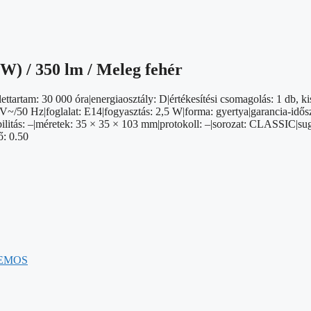
 W) / 350 lm / Meleg fehér
tartam: 30 000 óra|energiaosztály: D|értékesítési csomagolás: 1 db, k
V~/50 Hz|foglalat: E14|fogyasztás: 2,5 W|forma: gyertya|garancia-idősza
ibilitás: –|méretek: 35 × 35 × 103 mm|protokoll: –|sorozat: CLASSIC|su
ő: 0.50
EMOS