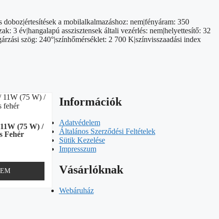
is doboz|értesítések a mobilalkalmazáshoz: nem|fényáram: 350
k: 3 év|hangalapú asszisztensek általi vezérlés: nem|helyettesítő: 32
gárzási szög: 240°|színhőmérséklet: 2 700 K|színvisszaadási index
Információk
Adatvédelem
 11W (75 W) /
Általános Szerződési Feltételek
s Fehér
Sütik Kezelése
Impresszum
Vásárlóknak
ZEM
Webáruház