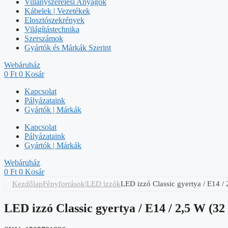
Villanyszerelési Anyagok
Kábelek | Vezetékek
Elosztószekrények
Világítástechnika
Szerszámok
Gyártók és Márkák Szerint
Webáruház
0
Ft
0
Kosár
Kapcsolat
Pályázataink
Gyártók | Márkák
Kapcsolat
Pályázataink
Gyártók | Márkák
Webáruház
0
Ft
0
Kosár
Kezdőlap
Fényforrások|LED izzók
LED izzó Classic gyertya / E14 /
LED izzó Classic gyertya / E14 / 2,5 W (32