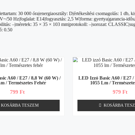
tartam: 30 000 óra|energiaosztály: D|értékesítési csomagolás: 1 db, k
V~/50 Hz|foglalat: E14|fogyasztás: 2,5 W|forma: gyertya|garancia-idősza
ibilitás: –|méretek: 35 × 35 × 103 mm|protokoll: –|sorozat: CLASSIC|su
ő: 0.50
ic A60 / E27 / 8,8 W (60 W) /
LED Izzó Basic A60 / E27 /
m / Természetes Fehér
1055 Lm / Természete
799
Ft
979
Ft
KOSÁRBA TESZEM
KOSÁRBA TES