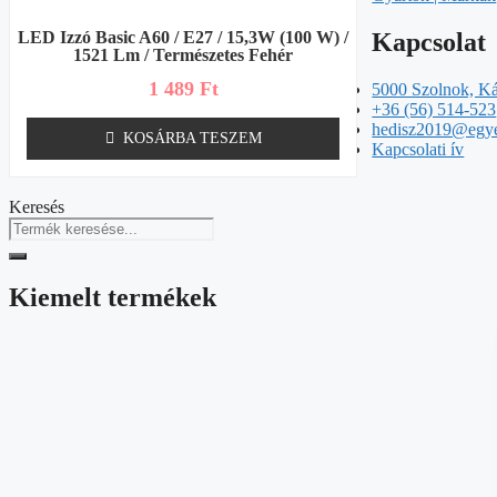
Kapcsolat
LED Izzó Basic A60 / E27 / 15,3W (100 W) /
1521 Lm / Természetes Fehér
1 489
Ft
5000 Szolnok, Ká
+36 (56) 514-523
hedisz2019@egy
KOSÁRBA TESZEM
Kapcsolati ív
Keresés
Kiemelt termékek