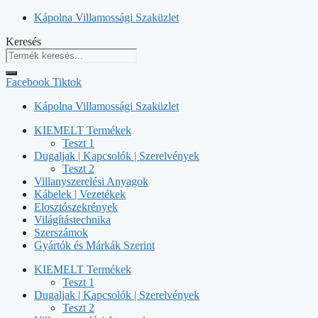
Kilépés
Kápolna Villamossági Szaküzlet
a
Keresés
tartalomba
Facebook
Tiktok
Kápolna Villamossági Szaküzlet
KIEMELT Termékek
Teszt 1
Dugaljak | Kapcsolók | Szerelvények
Teszt 2
Villanyszerelési Anyagok
Kábelek | Vezetékek
Elosztószekrények
Világítástechnika
Szerszámok
Gyártók és Márkák Szerint
KIEMELT Termékek
Teszt 1
Dugaljak | Kapcsolók | Szerelvények
Teszt 2