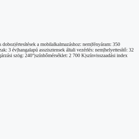
is doboz|értesítések a mobilalkalmazáshoz: nem|fényáram: 350
k: 3 év|hangalapú asszisztensek általi vezérlés: nem|helyettesítő: 32
gárzási szög: 240°|színhőmérséklet: 2 700 K|színvisszaadási index