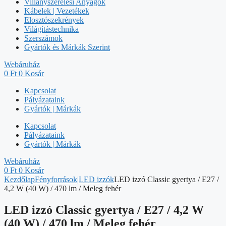
Villanyszerelési Anyagok
Kábelek | Vezetékek
Elosztószekrények
Világítástechnika
Szerszámok
Gyártók és Márkák Szerint
Webáruház
0
Ft
0
Kosár
Kapcsolat
Pályázataink
Gyártók | Márkák
Kapcsolat
Pályázataink
Gyártók | Márkák
Webáruház
0
Ft
0
Kosár
Kezdőlap
Fényforrások|LED izzók
LED izzó Classic gyertya / E27 /
4,2 W (40 W) / 470 lm / Meleg fehér
LED izzó Classic gyertya / E27 / 4,2 W
(40 W) / 470 lm / Meleg fehér