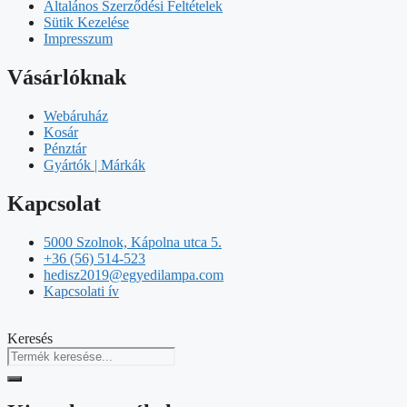
Általános Szerződési Feltételek
Sütik Kezelése
Impresszum
Vásárlóknak
Webáruház
Kosár
Pénztár
Gyártók | Márkák
Kapcsolat
5000 Szolnok, Kápolna utca 5.
+36 (56) 514-523
hedisz2019@egyedilampa.com
Kapcsolati ív
Keresés