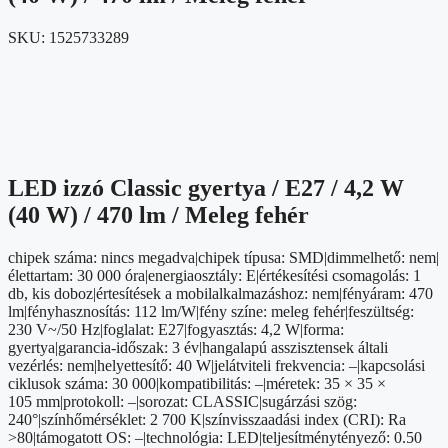
SKU:
1525733289
LED izzó Classic gyertya / E27 / 4,2 W
(40 W) / 470 lm / Meleg fehér
chipek száma: nincs megadva|chipek típusa: SMD|dimmelhető: nem|
élettartam: 30 000 óra|energiaosztály: E|értékesítési csomagolás: 1
db, kis doboz|értesítések a mobilalkalmazáshoz: nem|fényáram: 470
lm|fényhasznosítás: 112 lm/W|fény színe: meleg fehér|feszültség:
230 V~/50 Hz|foglalat: E27|fogyasztás: 4,2 W|forma:
gyertya|garancia-időszak: 3 év|hangalapú asszisztensek általi
vezérlés: nem|helyettesítő: 40 W|jelátviteli frekvencia: –|kapcsolási
ciklusok száma: 30 000|kompatibilitás: –|méretek: 35 × 35 ×
105 mm|protokoll: –|sorozat: CLASSIC|sugárzási szög:
240°|színhőmérséklet: 2 700 K|színvisszaadási index (CRI): Ra
>80|támogatott OS: –|technológia: LED|teljesítménytényező: 0.50