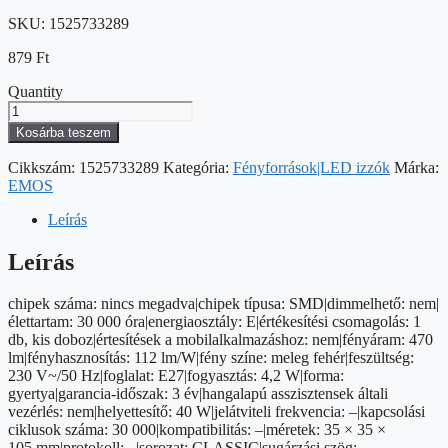
SKU:
1525733289
879
Ft
Quantity
LED
izzó
Kosárba teszem
Classic
gyertya
Cikkszám:
1525733289
Kategória:
Fényforrások|LED izzók
Márka:
/
EMOS
E27
/
Leírás
4,2
W
Leírás
(40
W)
chipek száma: nincs megadva|chipek típusa: SMD|dimmelhető: nem|
/
élettartam: 30 000 óra|energiaosztály: E|értékesítési csomagolás: 1
470
db, kis doboz|értesítések a mobilalkalmazáshoz: nem|fényáram: 470
lm
lm|fényhasznosítás: 112 lm/W|fény színe: meleg fehér|feszültség:
/
230 V~/50 Hz|foglalat: E27|fogyasztás: 4,2 W|forma:
Meleg
gyertya|garancia-időszak: 3 év|hangalapú asszisztensek általi
fehér
vezérlés: nem|helyettesítő: 40 W|jelátviteli frekvencia: –|kapcsolási
mennyiség
ciklusok száma: 30 000|kompatibilitás: –|méretek: 35 × 35 ×
105 mm|protokoll: –|sorozat: CLASSIC|sugárzási szög: