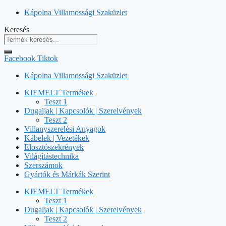
Kilépés
Kápolna Villamossági Szaküzlet
a
Keresés
tartalomba
Facebook
Tiktok
Kápolna Villamossági Szaküzlet
KIEMELT Termékek
Teszt 1
Dugaljak | Kapcsolók | Szerelvények
Teszt 2
Villanyszerelési Anyagok
Kábelek | Vezetékek
Elosztószekrények
Világítástechnika
Szerszámok
Gyártók és Márkák Szerint
KIEMELT Termékek
Teszt 1
Dugaljak | Kapcsolók | Szerelvények
Teszt 2