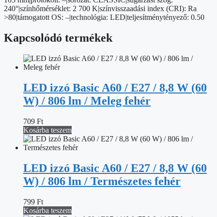
240°|színhőmérséklet: 2 700 K|színvisszaadási index (CRI): Ra
>80|támogatott OS: –|technológia: LED|teljesítménytényező: 0.50
Kapcsolódó termékek
LED izzó Basic A60 / E27 / 8,8 W (60
W) / 806 lm / Meleg fehér
709
Ft
Kosárba teszem
LED izzó Basic A60 / E27 / 8,8 W (60
W) / 806 lm / Természetes fehér
799
Ft
Kosárba teszem