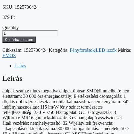
SKU:
1525730424
879
Ft
Quantity
LED
izzó
Kosárba teszem
Classic
MR16
Cikkszám:
1525730424
Kategória:
Fényforrások|LED izzók
Márka:
fehér/
EMOS
GU10
/
Leírás
3
W
Leírás
(32
W)
chipek száma: nincs megadva|chipek típusa: SMD|dimmelhető: nem|
/
élettartam: 30 000 óra|energiaosztály: E|értékesítési csomagolás: 1
345
db, kis doboz|értesítések a mobilalkalmazáshoz: nem|fényáram: 345
lm
lm|fényhasznosítás: 115 lm/W|fény színe: természetes
/
fehér|feszültség: 230 V~/50 Hz|foglalat: GU10|fogyasztás: 3
Természetes
W|forma: MR16|garancia-időszak: 3 év|hangalapú asszisztensek
fehér
általi vezérlés: nem|helyettesítő: 32 W|jelátviteli frekvencia:
mennyiség
–|kapcsolási ciklusok száma: 30 000|kompatibilitás: –|méretek: 50 ×
50 × 58 mm|protokoll: –|sorozat: CLASSIC|sugárzási szög: