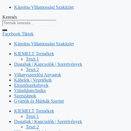
Kilépés
Kápolna Villamossági Szaküzlet
a
Keresés
tartalomba
Facebook
Tiktok
Kápolna Villamossági Szaküzlet
KIEMELT Termékek
Teszt 1
Dugaljak | Kapcsolók | Szerelvények
Teszt 2
Villanyszerelési Anyagok
Kábelek | Vezetékek
Elosztószekrények
Világítástechnika
Szerszámok
Gyártók és Márkák Szerint
KIEMELT Termékek
Teszt 1
Dugaljak | Kapcsolók | Szerelvények
Teszt 2