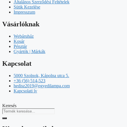
Általános Szerződési Feltételek
Sütik Kezelése
Impresszum
Vásárlóknak
Webáruház
Kosár
Pénztár
Gyártók | Márkák
Kapcsolat
5000 Szolnok, Kápolna utca 5.
+36 (56) 514-523
hedisz2019@egyedilampa.com
Kapcsolati ív
Keresés