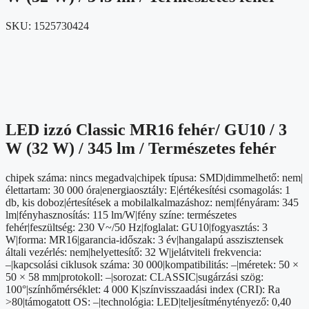
SKU:
1525730424
LED izzó Classic MR16 fehér/ GU10 / 3
W (32 W) / 345 lm / Természetes fehér
chipek száma: nincs megadva|chipek típusa: SMD|dimmelhető: nem|
élettartam: 30 000 óra|energiaosztály: E|értékesítési csomagolás: 1
db, kis doboz|értesítések a mobilalkalmazáshoz: nem|fényáram: 345
lm|fényhasznosítás: 115 lm/W|fény színe: természetes
fehér|feszültség: 230 V~/50 Hz|foglalat: GU10|fogyasztás: 3
W|forma: MR16|garancia-időszak: 3 év|hangalapú asszisztensek
általi vezérlés: nem|helyettesítő: 32 W|jelátviteli frekvencia:
–|kapcsolási ciklusok száma: 30 000|kompatibilitás: –|méretek: 50 ×
50 × 58 mm|protokoll: –|sorozat: CLASSIC|sugárzási szög:
100°|színhőmérséklet: 4 000 K|színvisszaadási index (CRI): Ra
>80|támogatott OS: –|technológia: LED|teljesítménytényező: 0,40