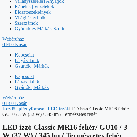
Villanyszerelési Anyagok
Kábelek | Vezetékek
Elosztószekrények
Világítástechnika
Szerszámok
Gyártók és Márkák Szerint
Webáruház
0
Ft
0
Kosár
Kapcsolat
Pályázataink
Gyártók | Márkák
Kapcsolat
Pályázataink
Gyártók | Márkák
Webáruház
0
Ft
0
Kosár
Kezdőlap
Fényforrások|LED izzók
LED izzó Classic MR16 fehér/
GU10 / 3 W (32 W) / 345 lm / Természetes fehér
LED izzó Classic MR16 fehér/ GU10 / 3
W (32 W) / 345 lm / Természetes fehér