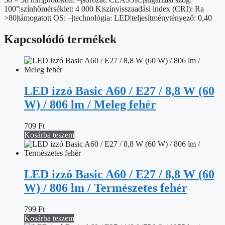
100°|színhőmérséklet: 4 000 K|színvisszaadási index (CRI): Ra
>80|támogatott OS: –|technológia: LED|teljesítménytényező: 0,40
Kapcsolódó termékek
LED izzó Basic A60 / E27 / 8,8 W (60
W) / 806 lm / Meleg fehér
709
Ft
Kosárba teszem
LED izzó Basic A60 / E27 / 8,8 W (60
W) / 806 lm / Természetes fehér
799
Ft
Kosárba teszem