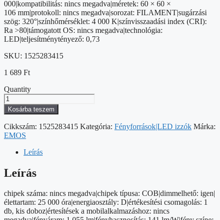
000|kompatibilitás: nincs megadva|méretek: 60 × 60 ×
106 mm|protokoll: nincs megadva|sorozat: FILAMENT|sugárzási
szög: 320°|színhőmérséklet: 4 000 K|színvisszaadási index (CRI):
Ra >80|támogatott OS: nincs megadva|technológia:
LED|teljesítménytényező: 0,73
SKU:
1525283415
1 689
Ft
Quantity
LED
izzó
Kosárba teszem
Filament
A60
Cikkszám:
1525283415
Kategória:
Fényforrások|LED izzók
Márka:
/
EMOS
E27
/
Leírás
7,5
W
Leírás
(75
W)
chipek száma: nincs megadva|chipek típusa: COB|dimmelhető: igen|
/
élettartam: 25 000 óra|energiaosztály: D|értékesítési csomagolás: 1
1
db, kis doboz|értesítések a mobilalkalmazáshoz: nincs
055
megadva|fényáram: 1 055 lm|fényhasznosítás: 141 lm/W|fény színe: