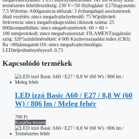
lm
természetes fehér|feszültség: 230 V~/50 Hz|foglalat: E27|fogyasztás:
/
7,5 W|forma: A60|garancia-időszak: 3 év|hangalapú asszisztensek
természetes
általi vezérlés: nincs megadva|helyettesítő: 75 W|jelátviteli
fehér
frekvencia: nincs megadva|kapcsolási ciklusok száma: 25
/
000|kompatibilitás: nincs megadva|méretek: 60 × 60 ×
dimmelhető
106 mm|protokoll: nincs megadva|sorozat: FILAMENT|sugárzási
mennyiség
szög: 320°|színhőmérséklet: 4 000 K|színvisszaadási index (CRI):
Ra >80|támogatott OS: nincs megadva|technológia:
LED|teljesítménytényező: 0,73
Kapcsolódó termékek
LED izzó Basic A60 / E27 / 8,8 W (60
W) / 806 lm / Meleg fehér
709
Ft
Kosárba teszem