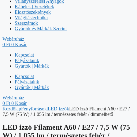
Villanyszerelési Anyagok
Kábelek | Vezetékek
Elosztószekrények
Világítástechnika
Szerszámok
Gyártók és Márkák Szerint
Webáruház
0
Ft
0
Kosár
Kapcsolat
Pályázataink
Gyártók | Márkák
Kapcsolat
Pályázataink
Gyártók | Márkák
Webáruház
0
Ft
0
Kosár
Kezdőlap
Fényforrások|LED izzók
LED izzó Filament A60 / E27 /
7,5 W (75 W) / 1 055 lm / természetes fehér / dimmelhető
LED izzó Filament A60 / E27 / 7,5 W (75
W) / 1 055 lm / természetes fehér /