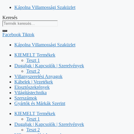
Kilépés
Kápolna Villamossági Szaküzlet
a
Keresés
tartalomba
Facebook
Tiktok
Kápolna Villamossági Szaküzlet
KIEMELT Termékek
Teszt 1
Dugaljak | Kapcsolók | Szerelvények
Teszt 2
Villanyszerelési Anyagok
Kábelek | Vezetékek
Elosztószekrények
Világítástechnika
Szerszámok
Gyártók és Márkák Szerint
KIEMELT Termékek
Teszt 1
Dugaljak | Kapcsolók | Szerelvények
Teszt 2