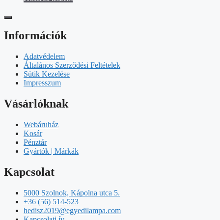
Információk
Adatvédelem
Általános Szerződési Feltételek
Sütik Kezelése
Impresszum
Vásárlóknak
Webáruház
Kosár
Pénztár
Gyártók | Márkák
Kapcsolat
5000 Szolnok, Kápolna utca 5.
+36 (56) 514-523
hedisz2019@egyedilampa.com
Kapcsolati ív