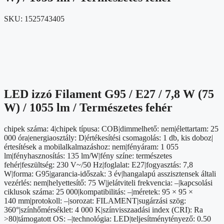
SKU:
1525743405
LED izzó Filament G95 / E27 / 7,8 W (75
W) / 1055 lm / Természetes fehér
chipek száma: 4|chipek típusa: COB|dimmelhető: nem|élettartam: 25
000 óra|energiaosztály: D|értékesítési csomagolás: 1 db, kis doboz|
értesítések a mobilalkalmazáshoz: nem|fényáram: 1 055
lm|fényhasznosítás: 135 lm/W|fény színe: természetes
fehér|feszültség: 230 V~/50 Hz|foglalat: E27|fogyasztás: 7,8
W|forma: G95|garancia-időszak: 3 év|hangalapú asszisztensek általi
vezérlés: nem|helyettesítő: 75 W|jelátviteli frekvencia: –|kapcsolási
ciklusok száma: 25 000|kompatibilitás: –|méretek: 95 × 95 ×
140 mm|protokoll: –|sorozat: FILAMENT|sugárzási szög:
360°|színhőmérséklet: 4 000 K|színvisszaadási index (CRI): Ra
>80|támogatott OS: –|technológia: LED|teljesítménytényező: 0.50