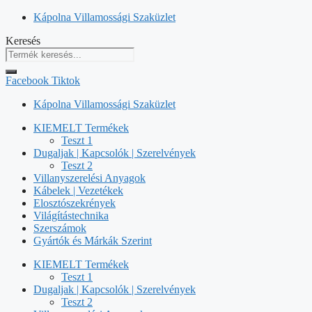
Kilépés
Kápolna Villamossági Szaküzlet
a
Keresés
tartalomba
Facebook
Tiktok
Kápolna Villamossági Szaküzlet
KIEMELT Termékek
Teszt 1
Dugaljak | Kapcsolók | Szerelvények
Teszt 2
Villanyszerelési Anyagok
Kábelek | Vezetékek
Elosztószekrények
Világítástechnika
Szerszámok
Gyártók és Márkák Szerint
KIEMELT Termékek
Teszt 1
Dugaljak | Kapcsolók | Szerelvények
Teszt 2