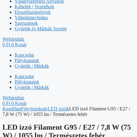
Villanyszerelési Anyagok
Kábelek | Vezetékek
Elosztószekrények
Világítástechnika
Szerszámok
Gyártók és Márkák Szerint
Webáruház
0
Ft
0
Kosár
Kapcsolat
Pályázataink
Gyártók | Márkák
Kapcsolat
Pályázataink
Gyártók | Márkák
Webáruház
0
Ft
0
Kosár
Kezdőlap
Fényforrások|LED izzók
LED izzó Filament G95 / E27 /
7,8 W (75 W) / 1055 lm / Természetes fehér
LED izzó Filament G95 / E27 / 7,8 W (75
W) / 1055 lm / Természetes fehér