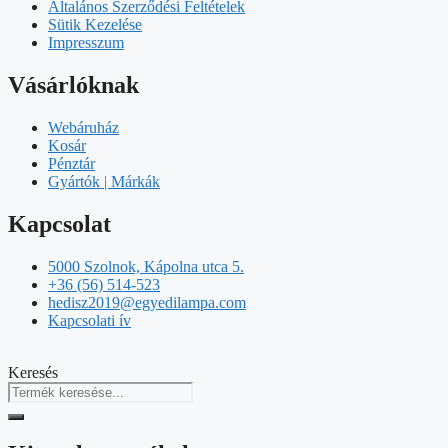
Általános Szerződési Feltételek
Sütik Kezelése
Impresszum
Vásárlóknak
Webáruház
Kosár
Pénztár
Gyártók | Márkák
Kapcsolat
5000 Szolnok, Kápolna utca 5.
+36 (56) 514-523
hedisz2019@egyedilampa.com
Kapcsolati ív
Keresés