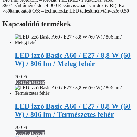
360°|színhőmérséklet: 4 000 K|színvisszaadási index (CRI): Ra
>80|támogatott OS: –|technológia: LED|teljesítménytényező: 0.50
Kapcsolódó termékek
LED izzó Basic A60 / E27 / 8,8 W (60
W) / 806 lm / Meleg fehér
709
Ft
Kosárba teszem
LED izzó Basic A60 / E27 / 8,8 W (60
W) / 806 lm / Természetes fehér
799
Ft
Kosárba teszem