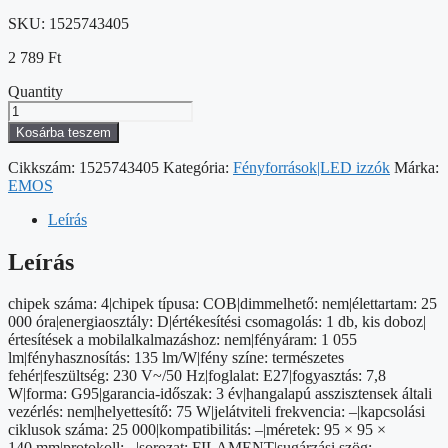
SKU:
1525743405
2 789
Ft
Quantity
LED
izzó
Kosárba teszem
Filament
G95
Cikkszám:
1525743405
Kategória:
Fényforrások|LED izzók
Márka:
/
EMOS
E27
/
Leírás
7,8
W
Leírás
(75
W)
chipek száma: 4|chipek típusa: COB|dimmelhető: nem|élettartam: 25
/
000 óra|energiaosztály: D|értékesítési csomagolás: 1 db, kis doboz|
1055
értesítések a mobilalkalmazáshoz: nem|fényáram: 1 055
lm
lm|fényhasznosítás: 135 lm/W|fény színe: természetes
/
fehér|feszültség: 230 V~/50 Hz|foglalat: E27|fogyasztás: 7,8
Természetes
W|forma: G95|garancia-időszak: 3 év|hangalapú asszisztensek általi
fehér
vezérlés: nem|helyettesítő: 75 W|jelátviteli frekvencia: –|kapcsolási
mennyiség
ciklusok száma: 25 000|kompatibilitás: –|méretek: 95 × 95 ×
140 mm|protokoll: –|sorozat: FILAMENT|sugárzási szög: