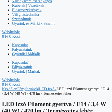
Villanyszerelési Anyagok
Kábelek | Vezetékek
Elosztószekrények
Világítástechnika
Szerszámok
Gyártók és Márkák Szerint
Webáruház
0
Ft
0
Kosár
Kapcsolat
Pályázataink
Gyártók | Márkák
Kapcsolat
Pályázataink
Gyártók | Márkák
Webáruház
0
Ft
0
Kosár
Kezdőlap
Fényforrások|LED izzók
LED izzó Filament gyertya / E14
/ 3,4 W (40 W) / 470 lm / Természetes fehér
LED izzó Filament gyertya / E14 / 3,4 W
(40 W) / 470 lm / Természetes fehér