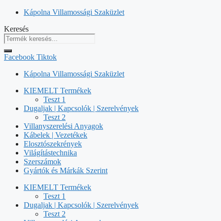
Kilépés
Kápolna Villamossági Szaküzlet
a
Keresés
tartalomba
Facebook
Tiktok
Kápolna Villamossági Szaküzlet
KIEMELT Termékek
Teszt 1
Dugaljak | Kapcsolók | Szerelvények
Teszt 2
Villanyszerelési Anyagok
Kábelek | Vezetékek
Elosztószekrények
Világítástechnika
Szerszámok
Gyártók és Márkák Szerint
KIEMELT Termékek
Teszt 1
Dugaljak | Kapcsolók | Szerelvények
Teszt 2