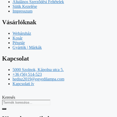
Általános Szerződési Feltételek
Sütik Kezelése
Impresszum
Vásárlóknak
Webáruház
Kosár
Pénztár
Gyártók | Márkák
Kapcsolat
5000 Szolnok, Kápolna utca 5.
+36 (56) 514-523
hedisz2019@egyedilampa.com
Kapcsolati ív
Keresés