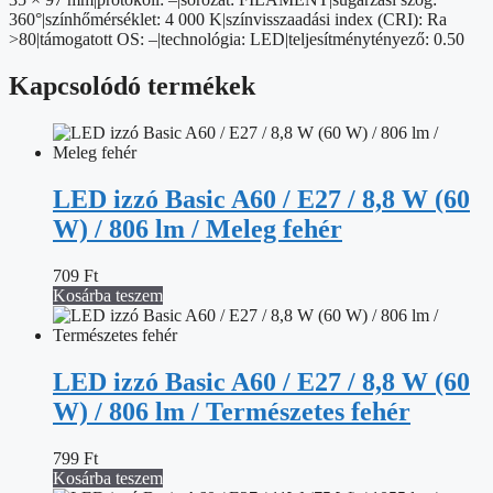
360°|színhőmérséklet: 4 000 K|színvisszaadási index (CRI): Ra
>80|támogatott OS: –|technológia: LED|teljesítménytényező: 0.50
Kapcsolódó termékek
LED izzó Basic A60 / E27 / 8,8 W (60
W) / 806 lm / Meleg fehér
709
Ft
Kosárba teszem
LED izzó Basic A60 / E27 / 8,8 W (60
W) / 806 lm / Természetes fehér
799
Ft
Kosárba teszem