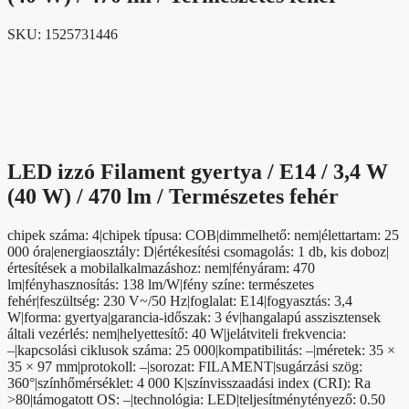
SKU:
1525731446
LED izzó Filament gyertya / E14 / 3,4 W
(40 W) / 470 lm / Természetes fehér
chipek száma: 4|chipek típusa: COB|dimmelhető: nem|élettartam: 25
000 óra|energiaosztály: D|értékesítési csomagolás: 1 db, kis doboz|
értesítések a mobilalkalmazáshoz: nem|fényáram: 470
lm|fényhasznosítás: 138 lm/W|fény színe: természetes
fehér|feszültség: 230 V~/50 Hz|foglalat: E14|fogyasztás: 3,4
W|forma: gyertya|garancia-időszak: 3 év|hangalapú asszisztensek
általi vezérlés: nem|helyettesítő: 40 W|jelátviteli frekvencia:
–|kapcsolási ciklusok száma: 25 000|kompatibilitás: –|méretek: 35 ×
35 × 97 mm|protokoll: –|sorozat: FILAMENT|sugárzási szög:
360°|színhőmérséklet: 4 000 K|színvisszaadási index (CRI): Ra
>80|támogatott OS: –|technológia: LED|teljesítménytényező: 0.50