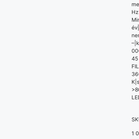
me
Hz
Mi
év
nem
–|
00
45
FI
36
K|
>8
LE
SK
1 