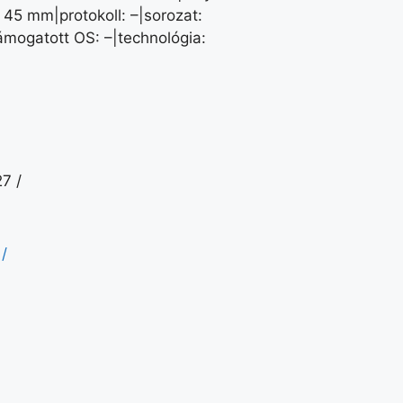
× 45 mm|protokoll: –|sorozat:
ámogatott OS: –|technológia:
/