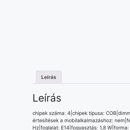
Leírás
Leírás
chipek száma: 4|chipek típusa: COB|dimme
értesítések a mobilalkalmazáshoz: nem|f
Hz|foglalat: E14|fogyasztás: 1,8 W|forma: