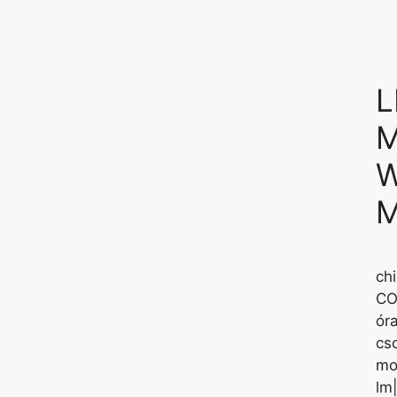
L
M
W
M
ch
CO
óra
cs
mo
lm