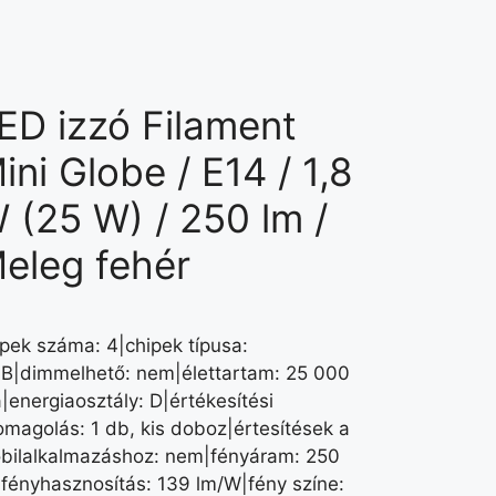
ED izzó Filament
ini Globe / E14 / 1,8
 (25 W) / 250 lm /
eleg fehér
ipek száma: 4|chipek típusa:
B|dimmelhető: nem|élettartam: 25 000
|energiaosztály: D|értékesítési
omagolás: 1 db, kis doboz|értesítések a
bilalkalmazáshoz: nem|fényáram: 250
|fényhasznosítás: 139 lm/W|fény színe: