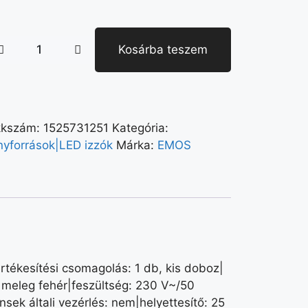
Kosárba teszem
kkszám:
1525731251
Kategória:
nyforrások|LED izzók
Márka:
EMOS
tékesítési csomagolás: 1 db, kis doboz|
 meleg fehér|feszültség: 230 V~/50
sek általi vezérlés: nem|helyettesítő: 25