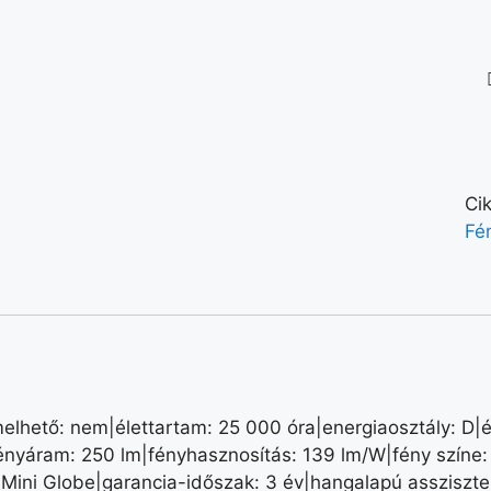
Ci
Fé
lhető: nem|élettartam: 25 000 óra|energiaosztály: D|ér
ényáram: 250 lm|fényhasznosítás: 139 lm/W|fény színe:
 Mini Globe|garancia-időszak: 3 év|hangalapú assziszten