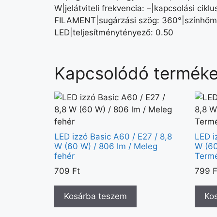
W|jelátviteli frekvencia: –|kapcsolási ci
FILAMENT|sugárzási szög: 360°|színhőmér
LED|teljesítménytényező: 0.50
Kapcsolódó termék
LED izzó Basic A60 / E27 / 8,8
LED i
W (60 W) / 806 lm / Meleg
W (60
fehér
Termé
709
Ft
799
F
Kosárba teszem
Ko