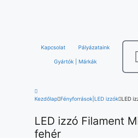
Kapcsolat
Pályázataink
Gyártók | Márkák
Kezdőlap
Fényforrások|LED izzók
LED iz
LED izzó Filament Mi
fehér