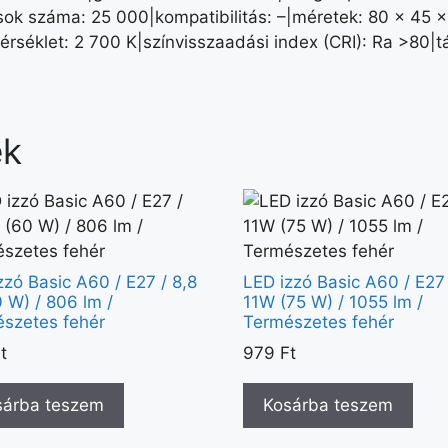
klusok száma: 25 000|kompatibilitás: –|méretek: 80 × 45 
séklet: 2 700 K|színvisszaadási index (CRI): Ra >80|t
ek
zzó Basic A60 / E27 / 8,8
LED izzó Basic A60 / E27 
 W) / 806 lm /
11W (75 W) / 1055 lm /
szetes fehér
Természetes fehér
t
979
Ft
sárba teszem
Kosárba teszem