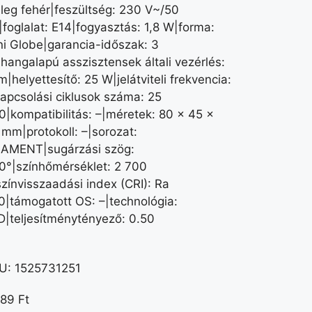
leg fehér|feszültség: 230 V~/50
|foglalat: E14|fogyasztás: 1,8 W|forma:
ni Globe|garancia-időszak: 3
|hangalapú asszisztensek általi vezérlés:
|helyettesítő: 25 W|jelátviteli frekvencia:
kapcsolási ciklusok száma: 25
0|kompatibilitás: –|méretek: 80 × 45 ×
 mm|protokoll: –|sorozat:
LAMENT|sugárzási szög:
0°|színhőmérséklet: 2 700
színvisszaadási index (CRI): Ra
0|támogatott OS: –|technológia:
D|teljesítménytényező: 0.50
U:
1525731251
089
Ft