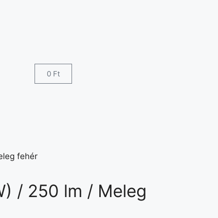
0
Ft
eleg fehér
W) / 250 lm / Meleg