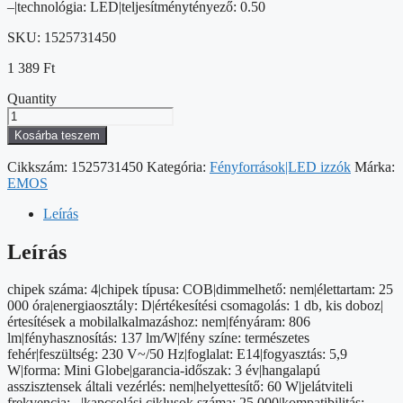
–|technológia: LED|teljesítménytényező: 0.50
SKU:
1525731450
1 389
Ft
Quantity
LED
izzó
Kosárba teszem
Filament
Mini
Cikkszám:
1525731450
Kategória:
Fényforrások|LED izzók
Márka:
Globe
EMOS
/
E14
Leírás
/
5,9
Leírás
W
(60
chipek száma: 4|chipek típusa: COB|dimmelhető: nem|élettartam: 25
W)
000 óra|energiaosztály: D|értékesítési csomagolás: 1 db, kis doboz|
/
értesítések a mobilalkalmazáshoz: nem|fényáram: 806
806
lm|fényhasznosítás: 137 lm/W|fény színe: természetes
lm
fehér|feszültség: 230 V~/50 Hz|foglalat: E14|fogyasztás: 5,9
/
W|forma: Mini Globe|garancia-időszak: 3 év|hangalapú
Természetes
asszisztensek általi vezérlés: nem|helyettesítő: 60 W|jelátviteli
fehér
frekvencia: –|kapcsolási ciklusok száma: 25 000|kompatibilitás: