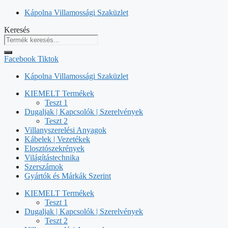
Kilépés
Kápolna Villamossági Szaküzlet
a
Keresés
tartalomba
Facebook
Tiktok
Kápolna Villamossági Szaküzlet
KIEMELT Termékek
Teszt 1
Dugaljak | Kapcsolók | Szerelvények
Teszt 2
Villanyszerelési Anyagok
Kábelek | Vezetékek
Elosztószekrények
Világítástechnika
Szerszámok
Gyártók és Márkák Szerint
KIEMELT Termékek
Teszt 1
Dugaljak | Kapcsolók | Szerelvények
Teszt 2