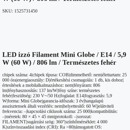
SKU:
1525731450
LED izzó Filament Mini Globe / E14 / 5,9
W (60 W) / 806 lm / Természetes fehér
chipek száma: 4|chipek típusa: COB|dimmelhető: nem|élettartam: 25
000 óra|energiaosztály: D|értékesítési csomagolás: 1 db, kis doboz|
értesítések a mobilalkalmazáshoz: nem|fényáram: 806
lm|fényhasznosítás: 137 lm/W|fény színe: természetes
fehér|feszültség: 230 V~/50 Hz|foglalat: E14|fogyasztás: 5,9
W|forma: Mini Globe|garancia-időszak: 3 év|hangalapú
asszisztensek általi vezérlés: nem|helyettesítő: 60 W|jelátviteli
frekvencia: –|kapcsolási ciklusok száma: 25 000|kompatibilitás:
–|méretek: 80 × 45 × 45 mm|protokoll: –|sorozat:
FILAMENT|sugárzási szög: 360°|színhőmérséklet: 4 000
K|színvisszaadási index (CRI): Ra >80|támogatott OS: