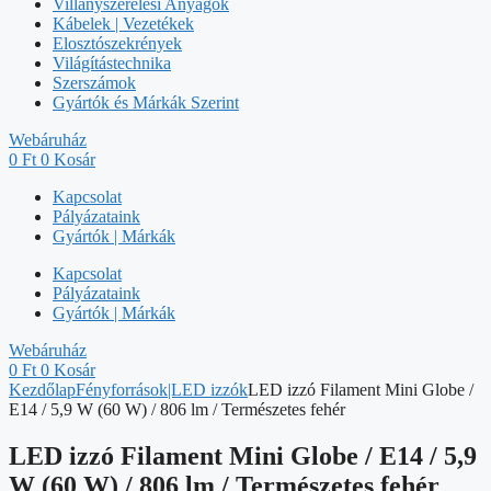
Villanyszerelési Anyagok
Kábelek | Vezetékek
Elosztószekrények
Világítástechnika
Szerszámok
Gyártók és Márkák Szerint
Webáruház
0
Ft
0
Kosár
Kapcsolat
Pályázataink
Gyártók | Márkák
Kapcsolat
Pályázataink
Gyártók | Márkák
Webáruház
0
Ft
0
Kosár
Kezdőlap
Fényforrások|LED izzók
LED izzó Filament Mini Globe /
E14 / 5,9 W (60 W) / 806 lm / Természetes fehér
LED izzó Filament Mini Globe / E14 / 5,9
W (60 W) / 806 lm / Természetes fehér