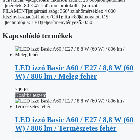
mennyiség
–|méretek: 80 × 45 × 45 mm|protokoll: –|sorozat:
FILAMENT|sugárzási szög: 360°|színhőmérséklet: 4 000
K|színvisszaadási index (CRI): Ra >80|támogatott OS:
–|technológia: LED|teljesítménytényező: 0.50
Kapcsolódó termékek
LED izzó Basic A60 / E27 / 8,8 W (60
W) / 806 lm / Meleg fehér
709
Ft
Kosárba teszem
LED izzó Basic A60 / E27 / 8,8 W (60
W) / 806 lm / Természetes fehér