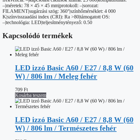
mennyiség
–|méretek: 78 × 45 × 45 mm|protokoll: –|sorozat:
FILAMENT|sugárzási szög: 360°|színhőmérséklet: 4 000
K|színvisszaadási index (CRI): Ra >80|támogatott OS:
–|technológia: LED|teljesítménytényező: 0.50
Kapcsolódó termékek
LED izzó Basic A60 / E27 / 8,8 W (60
W) / 806 lm / Meleg fehér
709
Ft
Kosárba teszem
LED izzó Basic A60 / E27 / 8,8 W (60
W) / 806 lm / Természetes fehér