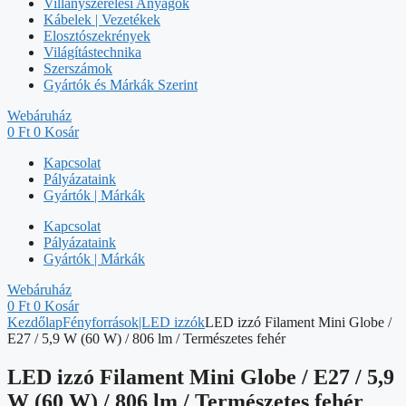
Villanyszerelési Anyagok
Kábelek | Vezetékek
Elosztószekrények
Világítástechnika
Szerszámok
Gyártók és Márkák Szerint
Webáruház
0
Ft
0
Kosár
Kapcsolat
Pályázataink
Gyártók | Márkák
Kapcsolat
Pályázataink
Gyártók | Márkák
Webáruház
0
Ft
0
Kosár
Kezdőlap
Fényforrások|LED izzók
LED izzó Filament Mini Globe /
E27 / 5,9 W (60 W) / 806 lm / Természetes fehér
LED izzó Filament Mini Globe / E27 / 5,9
W (60 W) / 806 lm / Természetes fehér