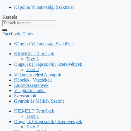
Kilépés
Kápolna Villamossági Szaküzlet
a
Keresés
tartalomba
Facebook
Tiktok
Kápolna Villamossági Szaküzlet
KIEMELT Termékek
Teszt 1
Dugaljak | Kapcsolók | Szerelvények
Teszt 2
Villanyszerelési Anyagok
Kábelek | Vezetékek
Elosztószekrények
Világítástechnika
Szerszámok
Gyártók és Márkák Szerint
KIEMELT Termékek
Teszt 1
Dugaljak | Kapcsolók | Szerelvények
Teszt 2