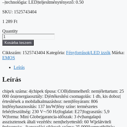
–|technológia: LED|teljesítménytényező: 0.50
SKU:
1525743404
1 289
Ft
Quantity
LED
izzó
Kosárba teszem
Filament
Mini
Cikkszám:
1525743404
Kategória:
Fényforrások|LED izzók
Márka:
Globe
EMOS
/
E27
Leírás
/
5,9
Leírás
W
(60
chipek száma: 4|chipek típusa: COB|dimmelhető: nem|élettartam: 25
W)
000 óra|energiaosztály: D|értékesítési csomagolás: 1 db, kis doboz|
/
értesítések a mobilalkalmazáshoz: nem|fényáram: 806
806
lm|fényhasznosítás: 137 lm/W|fény színe: természetes
lm
fehér|feszültség: 230 V~/50 Hz|foglalat: E27|fogyasztás: 5,9
/
W|forma: Mini Globe|garancia-időszak: 3 év|hangalapú
Természetes
asszisztensek általi vezérlés: nem|helyettesítő: 60 W|jelátviteli
fehér
frekvencia: –|kapcsolási ciklusok száma: 25 000|kompatibilitás: