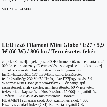
SKU:
1525743404
LED izzó Filament Mini Globe / E27 / 5,9
W (60 W) / 806 lm / Természetes fehér
chipek száma: 4|chipek típusa: COB|dimmelhető: nem|élettartam: 25
000 óra|energiaosztály: D|értékesítési csomagolás: 1 db, kis doboz|
értesítések a mobilalkalmazáshoz: nem|fényáram: 806
lm|fényhasznosítás: 137 lm/W|fény színe: természetes
fehér|feszültség: 230 V~/50 Hz|foglalat: E27|fogyasztás: 5,9
W|forma: Mini Globe|garancia-időszak: 3 év|hangalapú
asszisztensek általi vezérlés: nem|helyettesítő: 60 W|jelátviteli
frekvencia: –|kapcsolási ciklusok száma: 25 000|kompatibilitás:
–|méretek: 78 × 45 × 45 mm|protokoll: –|sorozat:
FILAMENT|sugárzási szög: 360°|színhőmérséklet: 4 000
K|színvisszaadási index (CRI): Ra >80|támogatott OS: