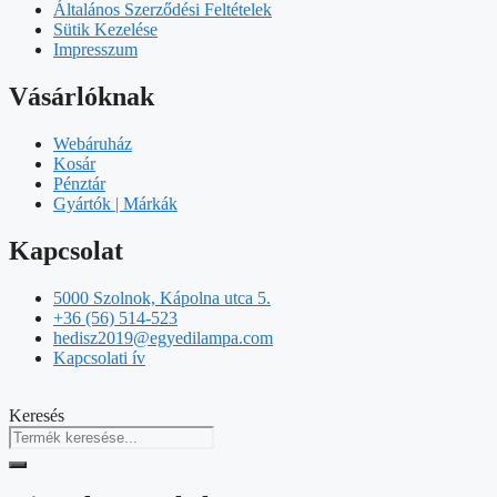
Általános Szerződési Feltételek
Sütik Kezelése
Impresszum
Vásárlóknak
Webáruház
Kosár
Pénztár
Gyártók | Márkák
Kapcsolat
5000 Szolnok, Kápolna utca 5.
+36 (56) 514-523
hedisz2019@egyedilampa.com
Kapcsolati ív
Keresés