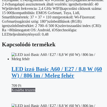
RGB
2 év|hangalapú asszisztensek általi vezérlés: igen|helyettesítő: 40
/
W|jelátviteli frekvencia: 2,4 GHz WIFI|kapcsolási ciklusok száma:
dimmelhető
15 000|kompatibilitás: EMOS GoSmart, Tuya, Lidl,
/
Smartlife|méretek: 37 × 37 × 110 mm|protokoll: Wi-Fi|sorozat:
WiFi
GoSmart|sugárzási szög: 180°|színbeállítások (RGB):
mennyiség
igen|színhőmérséklet: 2 700–6 500 K|színvisszaadási index (CRI):
Ra >80|támogatott OS: Android, iOS|technológia:
LED|teljesítménytényező: 0,48
Kapcsolódó termékek
LED izzó Basic A60 / E27 / 8,8 W (60
W) / 806 lm / Meleg fehér
709
Ft
Kosárba teszem