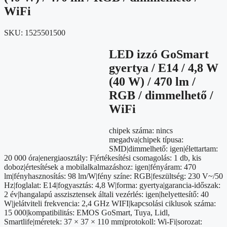
WiFi
SKU:
1525501500
LED izzó GoSmart
gyertya / E14 / 4,8 W
(40 W) / 470 lm /
RGB / dimmelhető /
WiFi
chipek száma: nincs
megadva|chipek típusa:
SMD|dimmelhető: igen|élettartam:
20 000 óra|energiaosztály: F|értékesítési csomagolás: 1 db, kis
doboz|értesítések a mobilalkalmazáshoz: igen|fényáram: 470
lm|fényhasznosítás: 98 lm/W|fény színe: RGB|feszültség: 230 V~/50
Hz|foglalat: E14|fogyasztás: 4,8 W|forma: gyertya|garancia-időszak:
2 év|hangalapú asszisztensek általi vezérlés: igen|helyettesítő: 40
W|jelátviteli frekvencia: 2,4 GHz WIFI|kapcsolási ciklusok száma:
15 000|kompatibilitás: EMOS GoSmart, Tuya, Lidl,
Smartlife|méretek: 37 × 37 × 110 mm|protokoll: Wi-Fi|sorozat: