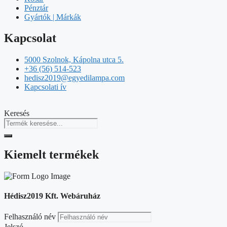
Pénztár
Gyártók | Márkák
Kapcsolat
5000 Szolnok, Kápolna utca 5.
+36 (56) 514-523
hedisz2019@egyedilampa.com
Kapcsolati ív
Keresés
Kiemelt termékek
Hédisz2019 Kft. Webáruház
Felhasználó név
Jelszó