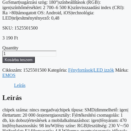
GoSmart|sugárzási szög: 180°|színbeállítások (RGB):
igen|színhőmérséklet: 2 700–6 500 K|színvisszaadási index (CRI):
Ra >80|támogatott OS: Android, iOS|technológia:
LED|teljesítménytényező: 0,48
SKU:
1525501500
3 190
Ft
Quantity
LED
izzó
Kosárba teszem
GoSmart
gyertya
Cikkszám:
1525501500
Kategória:
Fényforrások|LED izzók
Márka:
/
EMOS
E14
/
Leírás
4,8
W
Leírás
(40
W)
chipek száma: nincs megadva|chipek típusa: SMD|dimmelhető: igen|
/
élettartam: 20 000 óra|energiaosztály: F|értékesítési csomagolás: 1
470
db, kis doboz|értesítések a mobilalkalmazáshoz: igen|fényáram: 470
lm
lm|fényhasznosítás: 98 lm/W|fény színe: RGB|feszültség: 230 V~/50
/
Hz|foglalat: E14|fogyasztás: 4,8 W|forma: gyertya|garancia-időszak: