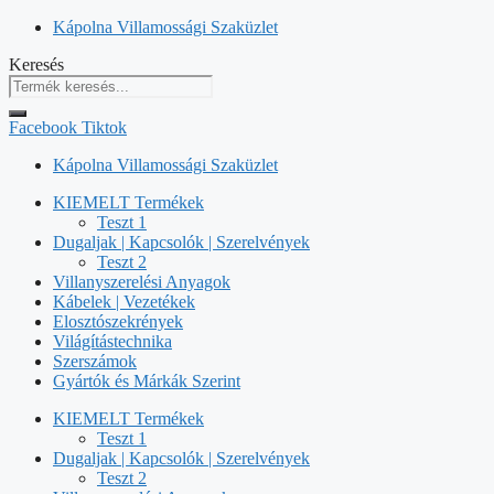
Kilépés
Kápolna Villamossági Szaküzlet
a
Keresés
tartalomba
Facebook
Tiktok
Kápolna Villamossági Szaküzlet
KIEMELT Termékek
Teszt 1
Dugaljak | Kapcsolók | Szerelvények
Teszt 2
Villanyszerelési Anyagok
Kábelek | Vezetékek
Elosztószekrények
Világítástechnika
Szerszámok
Gyártók és Márkák Szerint
KIEMELT Termékek
Teszt 1
Dugaljak | Kapcsolók | Szerelvények
Teszt 2