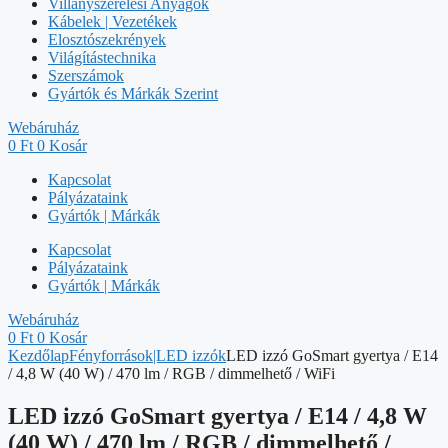
Villanyszerelési Anyagok
Kábelek | Vezetékek
Elosztószekrények
Világítástechnika
Szerszámok
Gyártók és Márkák Szerint
Webáruház
0
Ft
0
Kosár
Kapcsolat
Pályázataink
Gyártók | Márkák
Kapcsolat
Pályázataink
Gyártók | Márkák
Webáruház
0
Ft
0
Kosár
Kezdőlap
Fényforrások|LED izzók
LED izzó GoSmart gyertya / E14
/ 4,8 W (40 W) / 470 lm / RGB / dimmelhető / WiFi
LED izzó GoSmart gyertya / E14 / 4,8 W
(40 W) / 470 lm / RGB / dimmelhető /