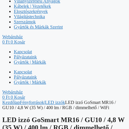
Villanyszerelési Anyagok
Kábelek | Vezetékek
Elosztószekrények
Világítástechnika
Szerszámok
Gyártók és Márkák Szerint
Webáruház
0
Ft
0
Kosár
Kapcsolat
Pályázataink
Gyártók | Márkák
Kapcsolat
Pályázataink
Gyártók | Márkák
Webáruház
0
Ft
0
Kosár
Kezdőlap
Fényforrások|LED izzók
LED izzó GoSmart MR16 /
GU10 / 4,8 W (35 W) / 400 lm / RGB / dimmelhető / WiFi
LED izzó GoSmart MR16 / GU10 / 4,8 W
(35 W) / 400 lm / RGB / dimmelhető /