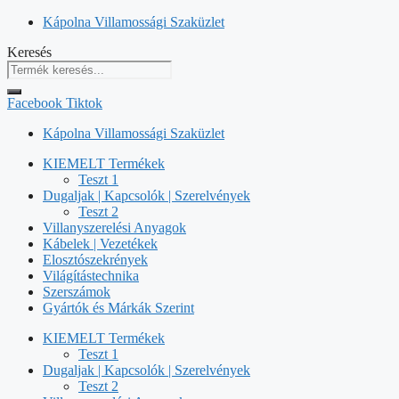
Kilépés
Kápolna Villamossági Szaküzlet
a
Keresés
tartalomba
Facebook
Tiktok
Kápolna Villamossági Szaküzlet
KIEMELT Termékek
Teszt 1
Dugaljak | Kapcsolók | Szerelvények
Teszt 2
Villanyszerelési Anyagok
Kábelek | Vezetékek
Elosztószekrények
Világítástechnika
Szerszámok
Gyártók és Márkák Szerint
KIEMELT Termékek
Teszt 1
Dugaljak | Kapcsolók | Szerelvények
Teszt 2