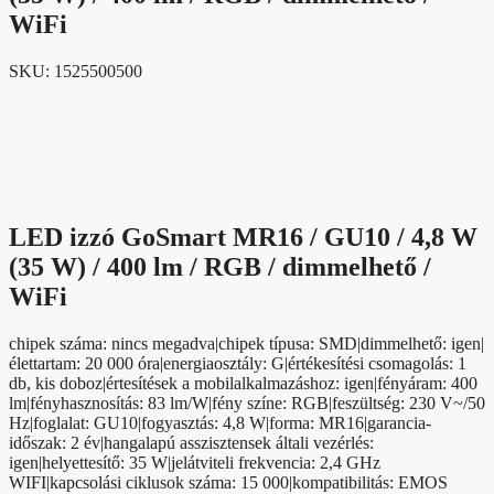
WiFi
SKU:
1525500500
LED izzó GoSmart MR16 / GU10 / 4,8 W
(35 W) / 400 lm / RGB / dimmelhető /
WiFi
chipek száma: nincs megadva|chipek típusa: SMD|dimmelhető: igen|
élettartam: 20 000 óra|energiaosztály: G|értékesítési csomagolás: 1
db, kis doboz|értesítések a mobilalkalmazáshoz: igen|fényáram: 400
lm|fényhasznosítás: 83 lm/W|fény színe: RGB|feszültség: 230 V~/50
Hz|foglalat: GU10|fogyasztás: 4,8 W|forma: MR16|garancia-
időszak: 2 év|hangalapú asszisztensek általi vezérlés:
igen|helyettesítő: 35 W|jelátviteli frekvencia: 2,4 GHz
WIFI|kapcsolási ciklusok száma: 15 000|kompatibilitás: EMOS