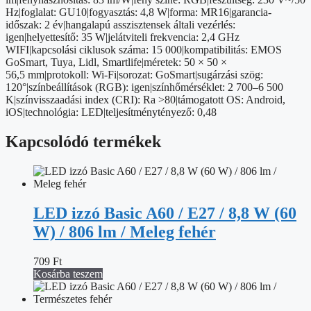
/
Hz|foglalat: GU10|fogyasztás: 4,8 W|forma: MR16|garancia-
RGB
időszak: 2 év|hangalapú asszisztensek általi vezérlés:
/
igen|helyettesítő: 35 W|jelátviteli frekvencia: 2,4 GHz
dimmelhető
WIFI|kapcsolási ciklusok száma: 15 000|kompatibilitás: EMOS
/
GoSmart, Tuya, Lidl, Smartlife|méretek: 50 × 50 ×
WiFi
56,5 mm|protokoll: Wi-Fi|sorozat: GoSmart|sugárzási szög:
mennyiség
120°|színbeállítások (RGB): igen|színhőmérséklet: 2 700–6 500
K|színvisszaadási index (CRI): Ra >80|támogatott OS: Android,
iOS|technológia: LED|teljesítménytényező: 0,48
Kapcsolódó termékek
LED izzó Basic A60 / E27 / 8,8 W (60
W) / 806 lm / Meleg fehér
709
Ft
Kosárba teszem