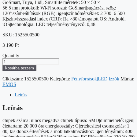
GoSmart, Tuya, Lidl, Smartlife|méretek: 50 × 50 ×
56,5 mm|protokoll: Wi-Fi|sorozat: GoSmart|sugárzási szög:
120°|színbeállítások (RGB): igen|színhőmérséklet: 2 700–6 500
K|színvisszaadási index (CRI): Ra >80|támogatott OS: Android,
iOS|technológia: LED|teljesítménytényező: 0,48
SKU:
1525500500
3 190
Ft
Quantity
LED
izzó
Kosárba teszem
GoSmart
MR16
Cikkszám:
1525500500
Kategória:
Fényforrások|LED izzók
Márka:
/
EMOS
GU10
/
Leírás
4,8
W
Leírás
(35
W)
chipek száma: nincs megadva|chipek típusa: SMD|dimmelhető: igen|
/
élettartam: 20 000 óra|energiaosztály: G|értékesítési csomagolás: 1
400
db, kis doboz|értesítések a mobilalkalmazáshoz: igen|fényáram: 400
lm
lm|fényhasznosítás: 83 lm/W|fény színe: RGB|feszültség: 230 V~/50