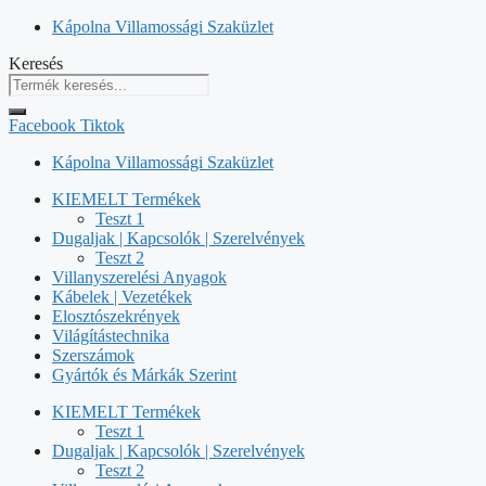
Kilépés
Kápolna Villamossági Szaküzlet
a
Keresés
tartalomba
Facebook
Tiktok
Kápolna Villamossági Szaküzlet
KIEMELT Termékek
Teszt 1
Dugaljak | Kapcsolók | Szerelvények
Teszt 2
Villanyszerelési Anyagok
Kábelek | Vezetékek
Elosztószekrények
Világítástechnika
Szerszámok
Gyártók és Márkák Szerint
KIEMELT Termékek
Teszt 1
Dugaljak | Kapcsolók | Szerelvények
Teszt 2