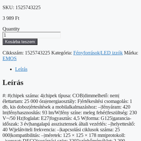
SKU:
1525743225
3 989
Ft
Quantity
LED
izzó
Kosárba teszem
Vintage
G125
Cikkszám:
1525743225
Kategória:
Fényforrások|LED izzók
Márka:
/
EMOS
E27
/
Leírás
4,5
W
Leírás
(40
W)
#: #|chipek száma: 4|chipek típusa: COB|dimmelhető: nem|
/
élettartam: 25 000 óra|energiaosztály: F|értékesítési csomagolás: 1
420
db, kis doboz|értesítések a mobilalkalmazáshoz: –|fényáram: 420
lm
lm|fényhasznosítás: 93 lm/W|fény színe: meleg fehér|feszültség: 230
/
V~/50 Hz|foglalat: E27|fogyasztás: 4,5 W|forma: G125|garancia-
Meleg
időszak: 3 év|hangalapú asszisztensek általi vezérlés: –|helyettesítő:
fehér
40 W|jelátviteli frekvencia: –|kapcsolási ciklusok száma: 25
mennyiség
000|kompatibilitás: –|méretek: 125 × 125 × 178 mm|protokoll:
–|sorozat: DECO|sugárzási szög: 320°|színhőmérséklet: 2 200