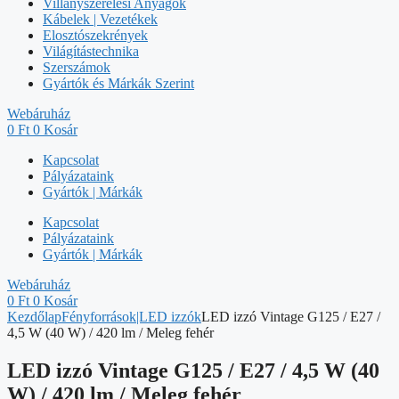
Villanyszerelési Anyagok
Kábelek | Vezetékek
Elosztószekrények
Világítástechnika
Szerszámok
Gyártók és Márkák Szerint
Webáruház
0
Ft
0
Kosár
Kapcsolat
Pályázataink
Gyártók | Márkák
Kapcsolat
Pályázataink
Gyártók | Márkák
Webáruház
0
Ft
0
Kosár
Kezdőlap
Fényforrások|LED izzók
LED izzó Vintage G125 / E27 /
4,5 W (40 W) / 420 lm / Meleg fehér
LED izzó Vintage G125 / E27 / 4,5 W (40
W) / 420 lm / Meleg fehér