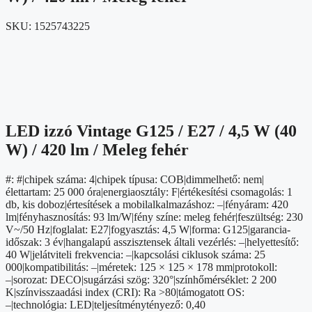
SKU:
1525743225
LED izzó Vintage G125 / E27 / 4,5 W (40
W) / 420 lm / Meleg fehér
#: #|chipek száma: 4|chipek típusa: COB|dimmelhető: nem|
élettartam: 25 000 óra|energiaosztály: F|értékesítési csomagolás: 1
db, kis doboz|értesítések a mobilalkalmazáshoz: –|fényáram: 420
lm|fényhasznosítás: 93 lm/W|fény színe: meleg fehér|feszültség: 230
V~/50 Hz|foglalat: E27|fogyasztás: 4,5 W|forma: G125|garancia-
időszak: 3 év|hangalapú asszisztensek általi vezérlés: –|helyettesítő:
40 W|jelátviteli frekvencia: –|kapcsolási ciklusok száma: 25
000|kompatibilitás: –|méretek: 125 × 125 × 178 mm|protokoll:
–|sorozat: DECO|sugárzási szög: 320°|színhőmérséklet: 2 200
K|színvisszaadási index (CRI): Ra >80|támogatott OS:
–|technológia: LED|teljesítménytényező: 0,40