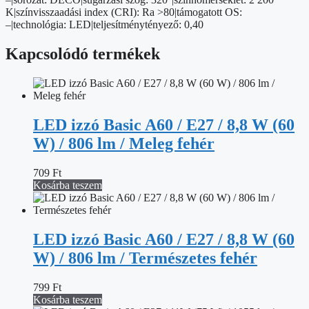
K|színvisszaadási index (CRI): Ra >80|támogatott OS:
–|technológia: LED|teljesítménytényező: 0,40
Kapcsolódó termékek
LED izzó Basic A60 / E27 / 8,8 W (60
W) / 806 lm / Meleg fehér
709
Ft
Kosárba teszem
LED izzó Basic A60 / E27 / 8,8 W (60
W) / 806 lm / Természetes fehér
799
Ft
Kosárba teszem